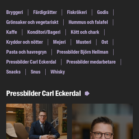
Bryggeri
Färdigrätter
Fiskrökeri
Godis
Grönsaker och vegetariskt
Hummus och falafel
Kaffe
Konditori/Bageri
Kött och chark
Kryddor och nötter
Mejeri
Musteri
Ost
Pasta och havregryn
Pressbilder Björn Hellman
Pressbilder Carl Eckerdal
Pressbilder medarbetare
Snacks
Snus
Whisky
Pressbilder Carl Eckerdal