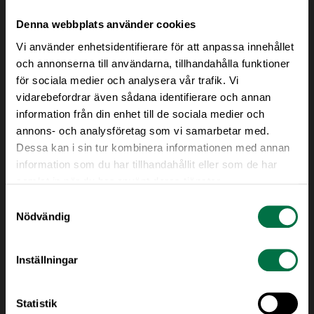
Denna webbplats använder cookies
Vi använder enhetsidentifierare för att anpassa innehållet
och annonserna till användarna, tillhandahålla funktioner
för sociala medier och analysera vår trafik. Vi
Pressbilder medarbetare
vidarebefordrar även sådana identifierare och annan
information från din enhet till de sociala medier och
annons- och analysföretag som vi samarbetar med.
Dessa kan i sin tur kombinera informationen med annan
information som du har tillhandahållit eller som de har
samlat in när du har använt deras tjänster.
Samtyckesval
Nödvändig
Inställningar
Statistik