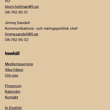
VD
bjorn.hellman@li.se
08-762 65 01
Jimmy Sandell
Kommunikations- och näringspolitisk chef
jimmy.sandell@li.se
08-762 65 02
Innehåll
Medlemsservice
Våra frågor
Om oss
Pressrum
Kalender
Kontakt
In English