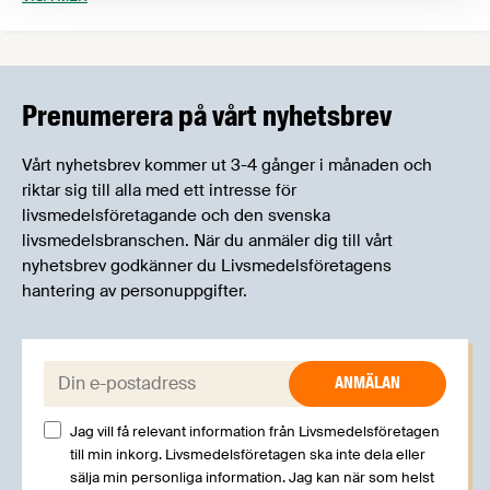
medlemsföretag, budskapsformulering och
skribentuppdrag samt externa aktiviteter som t ex
Matdagen och Almedalen. Daniel har arbetat med
kommunikation sedan 2007 och dessförinnan jobbade
han i fyra år på Utrikesdepartementet. Daniel har en pol.
Prenumerera på vårt nyhetsbrev
mag. med statsvetenskaplig inriktning.
Vårt nyhetsbrev kommer ut 3-4 gånger i månaden och
riktar sig till alla med ett intresse för
livsmedelsföretagande och den svenska
livsmedelsbranschen. När du anmäler dig till vårt
nyhetsbrev godkänner du Livsmedelsföretagens
hantering av personuppgifter.
E-post:
Jag vill få relevant information från Livsmedelsföretagen
till min inkorg. Livsmedelsföretagen ska inte dela eller
sälja min personliga information. Jag kan när som helst