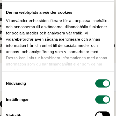
health
Denna webbplats använder cookies
In this brochure we present the Swedish Food Federation’s
Vi använder enhetsidentifierare för att anpassa innehållet
and our members’ approach to working with food and health.
och annonserna till användarna, tillhandahålla funktioner
It summarises our points of view, highlights a number of key
för sociala medier och analysera vår trafik. Vi
issues and presents some of the many initiatives and
vidarebefordrar även sådana identifierare och annan
activities that the industry and companies are working with in
information från din enhet till de sociala medier och
the field of food and health.
annons- och analysföretag som vi samarbetar med.
Dessa kan i sin tur kombinera informationen med annan
information som du har tillhandahållit eller som de har
samlat in när du har använt deras tjänster.
Public health & The Joy of Food
Samtyckesval
PDF,
7.2 MB
Nödvändig
Inställningar
Contact information
Statistik