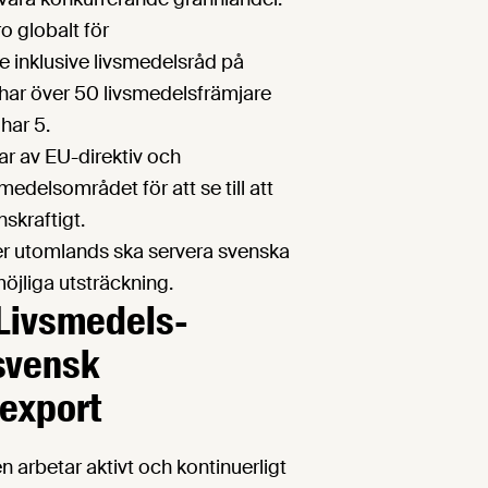
o globalt för
 inklusive livsmedelsråd på
har över 50 livsmedelsfrämjare
har 5.
ar av EU-direktiv och
medelsområdet för att se till att
skraftigt.
er utomlands ska servera svenska
möjliga utsträckning.
 Livsmedels­
svensk
export
 arbetar aktivt och kontinuerligt