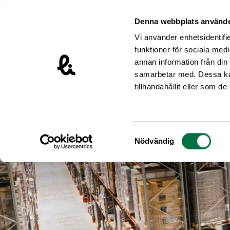
Hoppa till innehåll
Livsmedelsföretagen – till startsidan
Denna webbplats använde
Vi använder enhetsidentifie
funktioner för sociala medi
annan information från din
samarbetar med. Dessa kan
tillhandahållit eller som d
Samtyckesval
Nödvändig