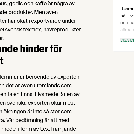
nus, godis och kaffe är några av
Rasmus
ade produkter. Men även
på Liv
er har ökat i exportvärde under
och ha
mpel svensk texmex, havreprodukter
allmän
med sä
r.
VISA M
handel
nde hinder för
Han är
t
genera
bransc
Arom &
lemmar är beroende av exporten
Sverig
Bageri
och det är även utomlands som
föreni
tentialen finns. Livsmedel är en av
Juicef
den svenska exporten ökar mest
utbild
n ökningen är inte så stor som
inrikt
och ha
ra. Vår bedömning är att med
på Eur
 medel i form av t.ex. främjande
med fr