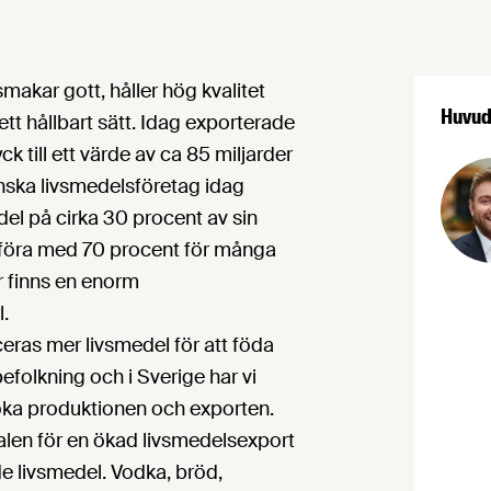
makar gott, håller hög kvalitet
Huvud
tt hållbart sätt. Idag exporterade
k till ett värde av ca 85 miljarder
enska livsmedelsföretag idag
el på cirka 30 procent av sin
mföra med 70 procent för många
r finns en enorm
l.
ras mer livsmedel för att föda
efolkning och i Sverige har vi
 öka produktionen och exporten.
alen för en ökad livsmedelsexport
de livsmedel. Vodka, bröd,