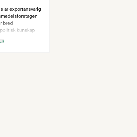
 är exportansvarig
smedelsföretagen
r bred
politisk kunskap
rskild inriktning på
ER
spolitiska frågor.
 även
lsekreterare för
hföreningarna
 Kryddföreningen,
es
leverantörers
ng och Svenska
öreningen. Han är
ad civilekonom med
ning på detaljhandel
r tidigare arbetat
opaparlamentet
ågor som rör