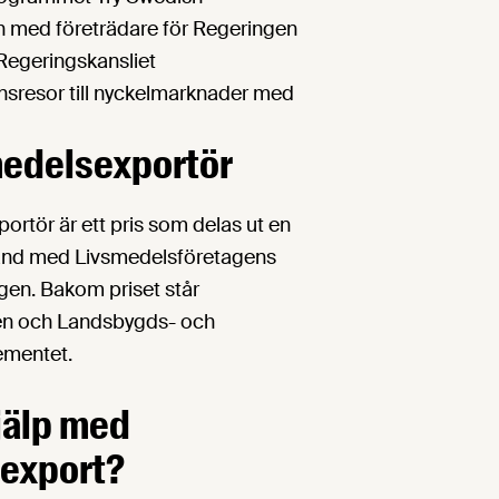
n med företrädare för Regeringen
Regeringskansliet
nsresor till nyckelmarknader med
medelsexportör
ortör är ett pris som delas ut en
and med Livsmedelsföretagens
gen. Bakom priset står
en och Landsbygds- och
ementet.
hjälp med
 export?