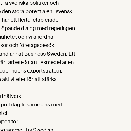
tt få svenska politiker och
e den stora potentialen i svensk
 har ett flertal etablerade
löpande dialog med regeringen
gheter, och vi anordnar
esor och företagsbesök
and annat Business Sweden. Ett
vårt arbete är att livsmedel är en
 regeringens exportstrategi.
aktiviteter för att stärka
rtnätverk
Exportdag tillsammans med
tet
ppen för
rogrammet Try Swedish