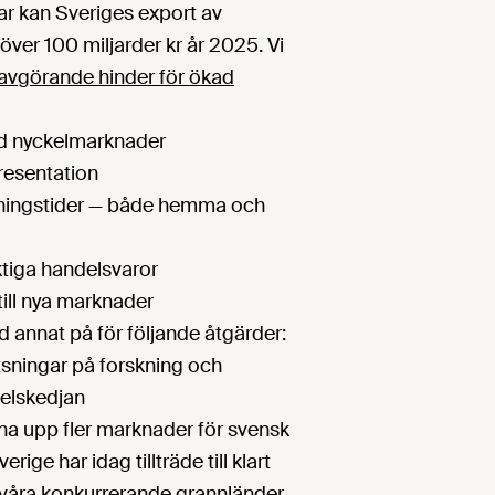
ar kan Sveriges export av
företa
 över 100 miljarder kr år 2025. Vi
konsu
avgörande hinder för ökad
d nyckelmarknader
resentation
ningstider — både hemma och
ktiga handelsvaror
till nya marknader
nd annat på för följande åtgärder:
atsningar på forskning och
delskedjan
pna upp fler marknader för svensk
rige har idag tillträde till klart
våra konkurrerande grannländer.