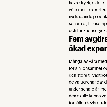
havredryck, cider, s
våra mest exporter
nyskapande produkt
senare år, till exe
och funktionsdrycke
Fem avgöra
ökad expor
Många av våra med
för sin lönsamhet 
den stora tillväxtpo
de varugrenar där 
under senare år, me
den skulle kunna va
förhållandevis enkla