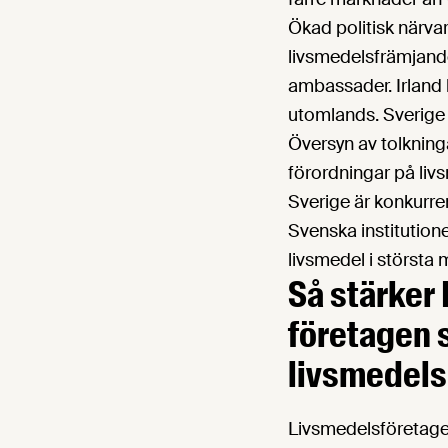
Ökad politisk närvar
livsmedelsfrämjande
ambassader. Irland 
utomlands. Sverige 
Översyn av tolkning
förordningar på livs
Sverige är konkurren
Svenska institution
livsmedel i största 
Så stärker
företagen 
livsmedels
Livsmedelsföretagen