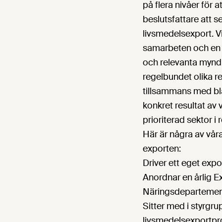
på flera nivåer för a
beslutsfattare att s
livsmedelsexport. Vi
samarbeten och en 
och relevanta myndi
regelbundet olika r
tillsammans med bl
konkret resultat av 
prioriterad sektor i
Här är några av våra 
exporten:
Driver ett eget expo
Anordnar en årlig 
Näringsdepartemen
Sitter med i styrgru
livsmedelsexportp