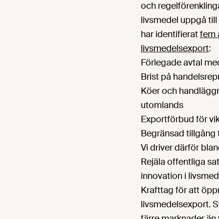
och regelförenkling
livsmedel uppgå till
har identifierat
fem 
livsmedelsexport
:
Förlegade avtal me
Brist på handelsrep
Köer och handlägg
utomlands
Exportförbud för vi
Begränsad tillgång 
Vi driver därför bla
Rejäla offentliga s
innovation i livsme
Krafttag för att öp
livsmedelsexport. Sve
färre marknader än 