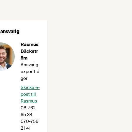
ansvarig
Rasmus
Bäckstr
öm
Ansvarig
exportfrå
gor
Skicka e-
post till
Rasmus
08-762
65 34,
070-756
21 41