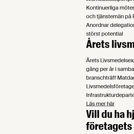
Kontinuerliga möte
och tjänstemän på 
Anordnar delegatio
störst potential
Årets livs
Årets Livsmedelsexp
gång per år i samb
branschträff Matda
Livsmedelsföretag
Infrastrukturdepart
Läs mer här
Vill du ha 
företagets