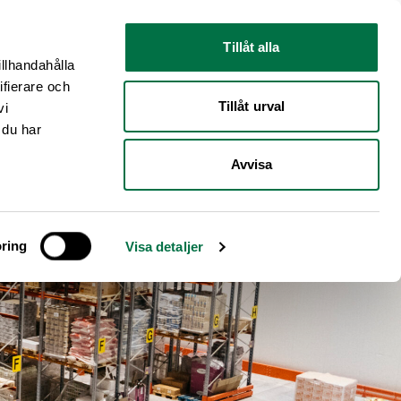
Nyhetsrum
Om oss
Tillåt alla
illhandahålla
ifierare och
Tillåt urval
vi
 du har
Avvisa
ring
Visa detaljer