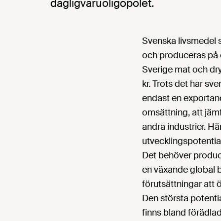
dagligvaruoligopolet.
Svenska livsmedel s
och produceras på e
Sverige mat och dryc
kr. Trots det har sv
endast en exportand
omsättning, att jä
andra industrier. Hä
utvecklingspotentia
Det behöver produce
en växande global b
förutsättningar att
Den största potenti
finns bland förädla