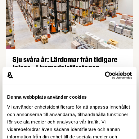
Sju svåra år: Lärdomar från tidigare
kriser – Livsmedelsföretagen
Sju svåra år: Lärdomar från tidigare kriser Med
färsk erfarenhet av krishantering har svenska
livsmedelsföretag dragit ett antal viktiga lärdomar
Denna webbplats använder cookies
och vidtagit åtgärder som förstärker såväl deras
Vi använder enhetsidentifierare för att anpassa innehållet
egen som landets krisberedskap. Här berättar
och annonserna till användarna, tillhandahålla funktioner
företagen om vilka lärdomar de dragit från torkan
för sociala medier och analysera vår trafik. Vi
2018, pandemin och krigsutbrottet i Ukraina.
vidarebefordrar även sådana identifierare och annan
information från din enhet till de sociala medier och