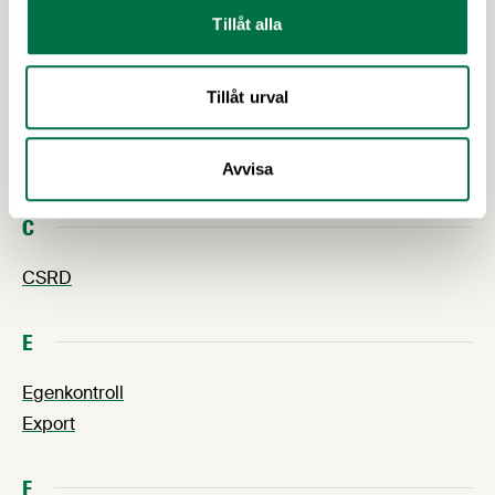
Tillåt alla
Avtalsrörelse
Akrylamid
Tillåt urval
Allergener
Arbetsmiljö
Arbetsgivarfrågor
Avvisa
C
CSRD
E
Egenkontroll
Export
F