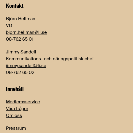
Kontakt
Björn Hellman
VD
bjorn.hellman@li.se
08-762 65 01
Jimmy Sandell
Kommunikations- och näringspolitisk chef
jimmy.sandell@li.se
08-762 65 02
Innehåll
Medlemsservice
Våra frågor
Om oss
Pressrum