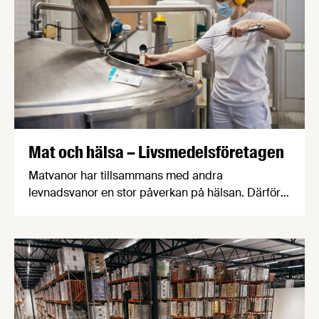
företagsekonomi.
Mat och hälsa – Livsmedelsföretagen
Matvanor har tillsammans med andra
levnadsvanor en stor påverkan på hälsan. Därför
jobbar svensk livsmedelsindustri på flera sätt med
frågan, inte minst genom att erbjuda ett brett
utbud av produkter som underlättar att äta
hälsosamt. För att stödja företagens arbete med
folkhälsa bör politikens åtgärder för bättre
matvanor vara frivilliga och evidensbaserade.