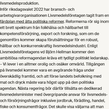
livsmedelsproduktion.
Inför riksdagsvalet 2022 har bransch- och
arbetsgivarorganisationen Livsmedelsföretagen tagit fram en
färdplan med åtta politiska reformer
. Reformerna rör sig inom
ett brett spektrum från folkhälsa och hållbarhet till
kompetensförsörjning, export och forskning, som om de
genomförs kommer skapa förutsättningar för en robust,
hållbar och konkurrenskraftig livsmedelsindustri. Enligt
Livsmedelsföretagens vd Björn Hellman kommer den
ambitiösa reformagendan kräva ett tydligt politiskt ledarskap.
– Vi lever i en alltmer orolig och osäker omvärld. Tillgången
på livsmedel kommer vara en avgörande fråga under
överskådlig framtid, och att förse landets befolkning med
mat och dryck måste vara högst upp på den politiska
agendan. Nästa regering bör därför tillsätta en dedikerad
livsmedelsminister med övergripande ansvar för livsmedels-
och försörjningsfrågor inklusive jordbruk, förädling, handel,
fiske och konsumentfrågor. Det skulle visa väljarna att man