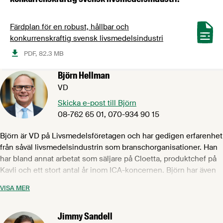
Färdplan för en robust, hållbar och
konkurrenskraftig svensk livsmedelsindustri
PDF,
82.3 MB
Björn Hellman
VD
Skicka e-post till Björn
08-762 65 01, 070-934 90 15
Björn är VD på Livsmedelsföretagen och har gedigen erfarenhet
från såväl livsmedelsindustrin som branschorganisationer. Han
har bland annat arbetat som säljare på Cloetta, produktchef på
Kavli och ett stort antal år inom ICA-koncernen. Björn har även
jobbat som vd för branschorganisationerna Sveriges bagare &
VISA MER
konditorer och Måleriföretagen i Sverige. Tillsammans med
övriga medarbetare på Livsmedelsföretagen fokuserar Björn på
Jimmy Sandell
att skapa bästa möjliga förutsättningar för att Sveriges