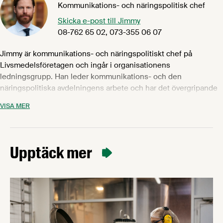
livsmedelsindustri fortsatt ska kunna inneha tätpositionen på
Kommunikations- och näringspolitisk chef
den internationella marknaden när det gäller produktkvalitet,
Skicka e-post till Jimmy
produktsäkerhet, hållbarhet och djurhållning, där vår svenska
08-762 65 02, 073-355 06 07
livsmedelsindustri idag håller absolut världsklass.
Jimmy är kommunikations- och näringspolitiskt chef på
Livsmedelsföretagen och ingår i organisationens
ledningsgrupp. Han leder kommunikations- och den
näringspolitiska avdelningens arbete och har det övergripande
ansvaret för Livsmedelsföretagens interna och externa
VISA MER
kommunikation och näringspolitiska påverkansarbete. Han är
också suppleant i Svenskmärknings styrelse. Jimmy arbetar
återkommande även med industri- och partsgemensamma
projekt och aktiviteter. Jimmy kommer närmast från rollen som
Upptäck mer
byråchef och vice VD på United Minds. Han var även partner i
Primegruppen som består av kommunikationsbyrån Prime och
strategiföretaget United Minds. Prime & United Minds utsågs
till en av världens mest kreativa byråer under hans tid på
företaget. Jimmy har en examen från civilingenjörsprogrammet
System i teknik och samhälle samt en fil kand i