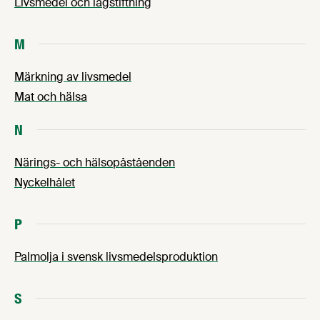
Livsmedel och lagstiftning
M
Märkning av livsmedel
Mat och hälsa
N
Närings- och hälsopåståenden
Nyckelhålet
P
Palmolja i svensk livsmedelsproduktion
S