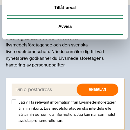
fråga som du är osäker på vem du ska vända dig till. Magnus har
Tillåt urval
mångårig erfarenhet från en rad olika befattningar inom
servicenäringen.
Prenumerera på vårt nyhetsbrev
Avvisa
Vårt nyhetsbrev kommer ut 3-4 gånger i månaden och
riktar sig till alla med ett intresse för
livsmedelsföretagande och den svenska
livsmedelsbranschen. När du anmäler dig till vårt
nyhetsbrev godkänner du Livsmedelsföretagens
hantering av personuppgifter.
E-post:
Jag vill få relevant information från Livsmedelsföretagen
till min inkorg. Livsmedelsföretagen ska inte dela eller
sälja min personliga information. Jag kan när som helst
avsluta prenumerationen.