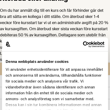
Om du har anmält dig till en kurs och får förhinder går det
bra att sätta en kollega i ditt ställe. Om återbud sker 1-4
veckor före kursstart tar vi ut en administrativ avgift på 20 %
av kursavgiften. Om återbud sker sista veckan före kursstart
debiteras 50 % av kursavgiften. Deltagare som uteblir från
kursen debiteras hela kursavgiften. Vid avbeställning eller
utebliven närvaro skall beställaren ersätta
Livsmedelsföretagen för de faktiska kostnaderna vi blir
skyldiga konferensanläggningen.
Denna webbplats använder cookies
Medlemsservice
Vi använder enhetsidentifierare för att anpassa innehållet
och annonserna till användarna, tillhandahålla funktioner
Blanketter och checklistor
för sociala medier och analysera vår trafik. Vi
vidarebefordrar även sådana identifierare och annan
Expertinformation
information från din enhet till de sociala medier och
annons- och analysföretag som vi samarbetar med.
Handböcker och vägledningar
Dessa kan i sin tur kombinera informationen med annan