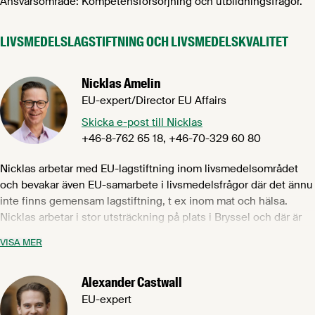
Ansvarsområde: Kompetensförsörjning och utbildningsfrågor.
LIVSMEDELSLAGSTIFTNING OCH LIVSMEDELSKVALITET
Nicklas Amelin
EU-expert/Director EU Affairs
Skicka e-post till Nicklas
+46-8-762 65 18, +46-70-329 60 80
Nicklas arbetar med EU-lagstiftning inom livsmedelsområdet
och bevakar även EU-samarbete i livsmedelsfrågor där det ännu
inte finns gemensam lagstiftning, t ex inom mat och hälsa.
Nicklas arbetar i stor utsträckning på plats i Bryssel och där är
han bl a aktiv inom vår europeiska branschorganisation
VISA MER
FoodDrinkEurope där han är ordförande för Food and Consumer
Policy Committee. Nicklas har tidigare arbetat på
Alexander Castwall
regeringskansliet och på EU-kommissionen i Bryssel.
EU-expert