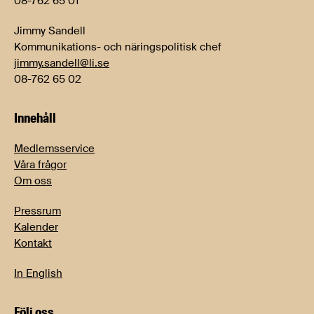
08-762 65 01
Jimmy Sandell
Kommunikations- och näringspolitisk chef
jimmy.sandell@li.se
08-762 65 02
Innehåll
Medlemsservice
Våra frågor
Om oss
Pressrum
Kalender
Kontakt
In English
Följ oss