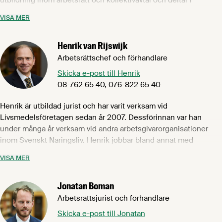
branschens kollektivavtalsförhandlingar. Linnéa är utbildad
VISA MER
jurist med speciell inriktning på arbetsrätt. Linnéa har tidigare
jobbat på advokatbyrå, även där med fokus främst på
Henrik van Rijswijk
arbetsrättsfrågor.
Arbetsrättschef och förhandlare
Linnéa ansvarar för tilläggsavtalen till Livsmedelsavtalet
Skicka e-post till Henrik
avseende chokladindustrin.
08-762 65 40, 076-822 65 40
Henrik är utbildad jurist och har varit verksam vid
Livsmedelsföretagen sedan år 2007. Dessförinnan var han
under många år verksam vid andra arbetsgivarorganisationer
inom Svenskt Näringsliv. Henrik jobbar bland annat med
rådgivning i arbetsgivarfrågor, företräder medlemsföretagen i
VISA MER
arbetsrättsliga förhandlingar och håller utbildningar inom
arbetsrätt och kollektivavtal, framför allt då för våra mindre och
Jonatan Boman
medelstora företag. Henrik är också ansvarig för våra
arbetsgivarnätverk ”Göteborgsnätverket”, ”Skånenätverket”
Arbetsrättsjurist och förhandlare
samt ”Norrlandsnätverket”.
Skicka e-post till Jonatan