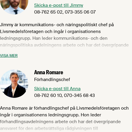
den internationella marknaden när det gäller produktkvalitet,
Skicka e-post till Jimmy
produktsäkerhet, hållbarhet och djurhållning, där vår svenska
08-762 65 02, 073-355 06 07
livsmedelsindustri idag håller absolut världsklass.
Jimmy är kommunikations- och näringspolitiskt chef på
Livsmedelsföretagen och ingår i organisationens
ledningsgrupp. Han leder kommunikations- och den
näringspolitiska avdelningens arbete och har det övergripande
ansvaret för Livsmedelsföretagens interna och externa
VISA MER
kommunikation och näringspolitiska påverkansarbete. Han är
också suppleant i Svenskmärknings styrelse. Jimmy arbetar
Anna Romare
återkommande även med industri- och partsgemensamma
projekt och aktiviteter. Jimmy kommer närmast från rollen som
Förhandlingschef
byråchef och vice VD på United Minds. Han var även partner i
Skicka e-post till Anna
Primegruppen som består av kommunikationsbyrån Prime och
08-762 60 10, 070-345 68 43
strategiföretaget United Minds. Prime & United Minds utsågs
till en av världens mest kreativa byråer under hans tid på
Anna Romare är förhandlingschef på Livsmedelsföretagen och
företaget. Jimmy har en examen från civilingenjörsprogrammet
ingår i organisationens ledningsgrupp. Hon leder
System i teknik och samhälle samt en fil kand i
förhandlingsavdelningens arbete och har det övergripande
företagsekonomi.
ansvaret för den arbetsrättsliga rådgivningen till