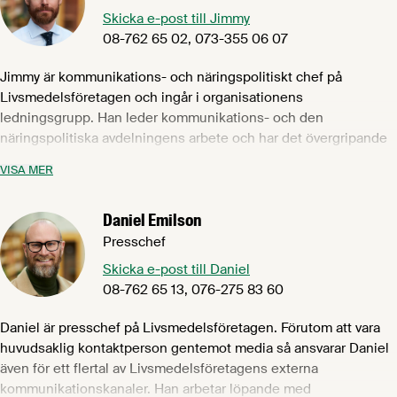
Skicka e-post till Jimmy
08-762 65 02, 073-355 06 07
Jimmy är kommunikations- och näringspolitiskt chef på
Livsmedelsföretagen och ingår i organisationens
ledningsgrupp. Han leder kommunikations- och den
näringspolitiska avdelningens arbete och har det övergripande
ansvaret för Livsmedelsföretagens interna och externa
VISA MER
kommunikation och näringspolitiska påverkansarbete. Han är
också suppleant i Svenskmärknings styrelse. Jimmy arbetar
Daniel Emilson
återkommande även med industri- och partsgemensamma
projekt och aktiviteter. Jimmy kommer närmast från rollen som
Presschef
byråchef och vice VD på United Minds. Han var även partner i
Skicka e-post till Daniel
Primegruppen som består av kommunikationsbyrån Prime och
08-762 65 13, 076-275 83 60
strategiföretaget United Minds. Prime & United Minds utsågs
till en av världens mest kreativa byråer under hans tid på
Daniel är presschef på Livsmedelsföretagen. Förutom att vara
företaget. Jimmy har en examen från civilingenjörsprogrammet
huvudsaklig kontaktperson gentemot media så ansvarar Daniel
System i teknik och samhälle samt en fil kand i
även för ett flertal av Livsmedelsföretagens externa
företagsekonomi.
kommunikationskanaler. Han arbetar löpande med