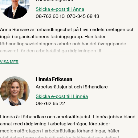
Skicka e-post till Anna
08-762 60 10, 070-345 68 43
Anna Romare är förhandlingschef på Livsmedelsföretagen och
ingår i organisationens ledningsgrupp. Hon leder
förhandlingsavdelningens arbete och har det övergripande
ansvaret för den arbetsrättsliga rådgivningen till
medlemsföretagen samt kollektivavtalsförhandlingar,
VISA MER
tvisteförhandlingar med mera. Närmast kommer Anna från
arbetsgivarorganisationen Industriarbetsgivarna. Hon har även
Linnéa Eriksson
varit ett antal år på Almega samt varit förhandlingschef på
Scania. Anna har en juristexamen från Uppsala Universitet.
Arbetssrättsjurist och förhandlare
Skicka e-post till Linnéa
08-762 65 22
Linnéa är förhandlare och arbetsrättsjurist. Linnéa jobbar bland
annat med rådgivning i arbetsgivarfrågor, företräder
medlemsföretagen i arbetsrättsliga förhandlingar, håller
utbildning inom arbetsrätt och kollektivavtal och deltar i