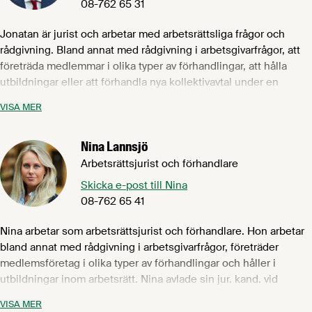
08-762 65 31
Jonatan är jurist och arbetar med arbetsrättsliga frågor och
rådgivning. Bland annat med rådgivning i arbetsgivarfrågor, att
företräda medlemmar i olika typer av förhandlingar, att hålla
utbildningar eller att förhandla nya kollektivavtal under en
avtalsrörelse. Jonatan avlade en jur. kand. vid Uppsala
VISA MER
universitet 2015 och innan han kom till Livsmedelsföretagen
arbetade han främst med arbetsrättsliga frågor på en
Nina Lannsjö
advokatbyrå med arbetsrättslig inriktning.
Arbetsrättsjurist och förhandlare
Jonatan ansvarar för tilläggsavtalen till Livsmedelsavtalet
Skicka e-post till Nina
avseende slakteri- och charkuteribranschen samt
08-762 65 41
kollektivavtalet för tobaksindustrin. Han är också särskild
kontaktperson för tjänstemannaavtalet.
Nina arbetar som arbetsrättsjurist och förhandlare. Hon arbetar
bland annat med rådgivning i arbetsgivarfrågor, företräder
medlemsföretag i olika typer av förhandlingar och håller i
utbildningar inom arbetsrätt. Nina avlade sin jur. kand. vid
Stockholms universitet 2016 och har tidigare arbetat på en
VISA MER
affärsjuridisk advokatbyrå. Där arbetade hon bland annat med