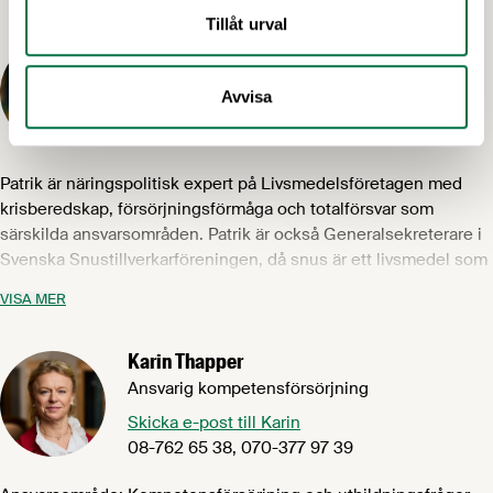
hållbarhetsfrågor i 10 år.
Tillåt urval
Patrik Strömer
Näringspolitisk expert
Avvisa
Skicka e-post till Patrik
072-505 57 43
Patrik är näringspolitisk expert på Livsmedelsföretagen med
krisberedskap, försörjningsförmåga och totalförsvar som
särskilda ansvarsområden. Patrik är också Generalsekreterare i
Svenska Snustillverkarföreningen, då snus är ett livsmedel som
omgärdas av särskilda regleringar. Patrik har tidigare arbetat
VISA MER
som PA-konsult, chefredaktör och anlitas även som skribent
och föreläsare.
Karin Thapper
Ansvarig kompetensförsörjning
Skicka e-post till Karin
08-762 65 38, 070-377 97 39