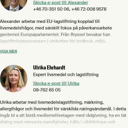
Skicka e-post till Alexander
+46 70-351 50 06, +46 72-008 9578
Alexander arbetar med EU-lagstiftning kopplad till
livsmedelsfrågor, med särskilt fokus på påverkansarbete
gentemot Europaparlamentet. Från Bryssel bevakar han
lagstiftningsprocessen i utskotten för jordbruk, miljö,
livsmedelssäkerhet, handel och den inre marknaden. Han är
VISA MER
även aktiv inom den europeiska branschorganisationen
FoodDrinkEurope. Alexander har tidigare erfarenhet av
Ulrika Ehrhardt
regionalpolitik i Bryssel och har en akademisk bakgrund inom
kulturgeografi och medicinska masterstudier.
Expert livsmedel och lagstiftning
Skicka e-post till Ulrika
08-762 65 05
Ulrika arbetar med livsmedelslagstiftning, märkning,
allergifrågor och livsmedel för särskilda näringsändamål. I detta
ingår bl a att bistå medlemsföretagen med rådgivning, ha en tät
dialog med relevanta myndigheter, hålla i utbildningar och