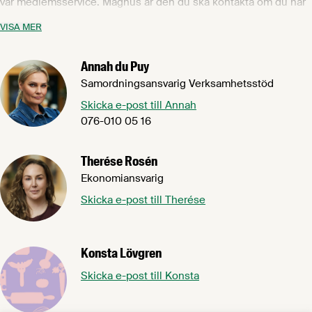
vår medlemsservice. Magnus är den du ska kontakta om du har
frågor om fakturor, ert medlemskap, om du behöver avboka dig
VISA MER
från någon av våra utbildningar eller om du helt enkelt har en
fråga som du är osäker på vem du ska vända dig till. Magnus har
Annah du Puy
mångårig erfarenhet från en rad olika befattningar inom
servicenäringen.
Samordningsansvarig Verksamhetsstöd
Skicka e-post till Annah
076-010 05 16
Therése Rosén
Ekonomiansvarig
Skicka e-post till Therése
Konsta Lövgren
Skicka e-post till Konsta