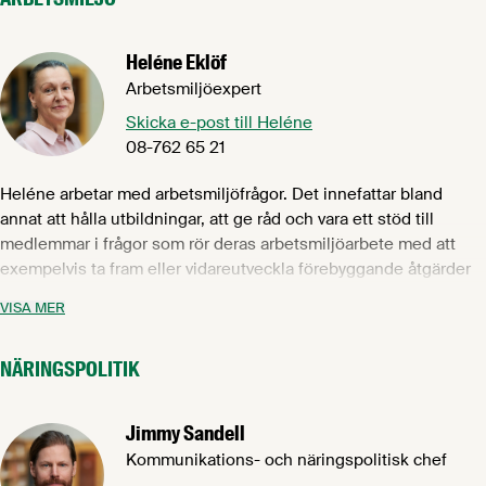
avseende bryggeriindustrin.
Heléne Eklöf
Arbetsmiljöexpert
Skicka e-post till Heléne
08-762 65 21
Heléne arbetar med arbetsmiljöfrågor. Det innefattar bland
annat att hålla utbildningar, att ge råd och vara ett stöd till
medlemmar i frågor som rör deras arbetsmiljöarbete med att
exempelvis ta fram eller vidareutveckla förebyggande åtgärder
för att möjliggöra en sund och säker arbetsmiljö. Heléne
VISA MER
kommer närmast ifrån rollen som arbetsmiljöinspektör på
Arbetsmiljöverket och är utbildad högskoleingenjör (BSc) inom
NÄRINGSPOLITIK
maskinteknik med inriktning på industriell ekonomi samt
produktion.
Jimmy Sandell
Kommunikations- och näringspolitisk chef