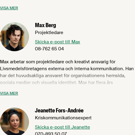
krishantering, rådgivning till medlemsföretag,
VISA MER
budskapsformulering och skribentuppdrag samt externa
aktiviteter som t ex Matdagen och Almedalen. Daniel har arbetat
Max Berg
med kommunikation sedan 2007 och dessförinnan jobbade han
i fyra år på Utrikesdepartementet. Daniel har en pol. mag. med
Projektledare
statsvetenskaplig inriktning.
Skicka e-post till Max
08-762 65 04
Max arbetar som projektledare och kreativt ansvarig för
Livsmedelsföretagens externa och interna kommunikation. Han
har det huvudsakliga ansvaret för organisationens hemsida,
sociala medier och visuella identitet. Max har flera års
arbetslivserfarenhet av livsmedelsbranschen men har efter
VISA MER
studietiden arbetat med marknadsföring och politisk
kommunikation. Han studerade journalistik och PR i
Jeanette Fors-Andrée
Washington D.C., har en fil.kand. i Medie- och
kommunikationsvetenskap samt en fil.kand. i Psykologi från
Kriskommunikationsexpert
Stockholms Universitet.
Skicka e-post till Jeanette
070-893 50 07