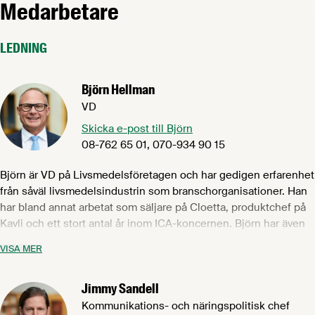
Medarbetare
LEDNING
Björn Hellman
VD
Skicka e-post till Björn
08-762 65 01, 070-934 90 15
Björn är VD på Livsmedelsföretagen och har gedigen erfarenhet
från såväl livsmedelsindustrin som branschorganisationer. Han
har bland annat arbetat som säljare på Cloetta, produktchef på
Kavli och ett stort antal år inom ICA-koncernen. Björn har även
jobbat som vd för branschorganisationerna Sveriges bagare &
VISA MER
konditorer och Måleriföretagen i Sverige. Tillsammans med
övriga medarbetare på Livsmedelsföretagen fokuserar Björn på
Jimmy Sandell
att skapa bästa möjliga förutsättningar för att Sveriges
livsmedelsindustri fortsatt ska kunna inneha tätpositionen på
Kommunikations- och näringspolitisk chef