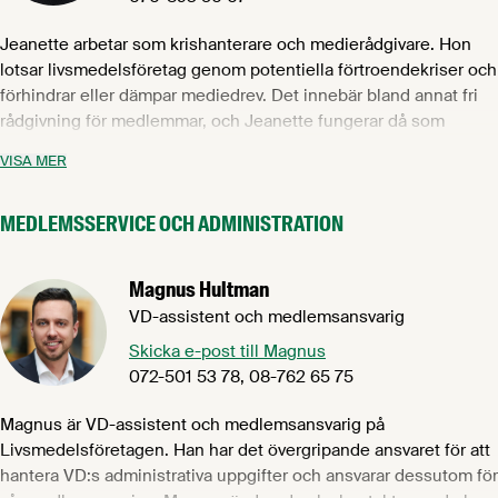
Jeanette arbetar som krishanterare och medierådgivare. Hon
lotsar livsmedelsföretag genom potentiella förtroendekriser och
förhindrar eller dämpar mediedrev. Det innebär bland annat fri
rådgivning för medlemmar, och Jeanette fungerar då som
strategiskt och operativt stöd för ledningsgrupper och
VISA MER
krisgrupper. Hon tar även fram strategier för kris- och
mediehantering och medietränar talespersoner för att
MEDLEMSSERVICE OCH ADMINISTRATION
säkerställa hållbara budskap och argument. Jeanette har över 14
års erfarenhet av kriskommunikation och mediehantering.
Magnus Hultman
VD-assistent och medlemsansvarig
Skicka e-post till Magnus
072-501 53 78, 08-762 65 75
Magnus är VD-assistent och medlemsansvarig på
Livsmedelsföretagen. Han har det övergripande ansvaret för att
hantera VD:s administrativa uppgifter och ansvarar dessutom för