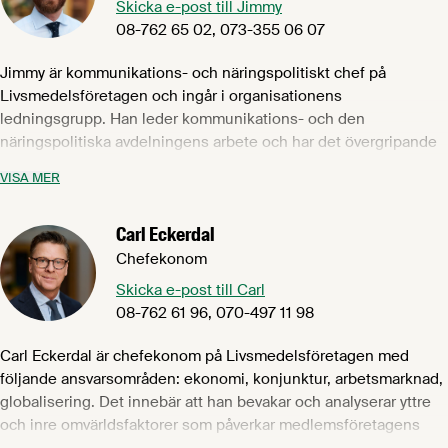
Skicka e-post till Jimmy
08-762 65 02, 073-355 06 07
Jimmy är kommunikations- och näringspolitiskt chef på
Livsmedelsföretagen och ingår i organisationens
ledningsgrupp. Han leder kommunikations- och den
näringspolitiska avdelningens arbete och har det övergripande
ansvaret för Livsmedelsföretagens interna och externa
VISA MER
kommunikation och näringspolitiska påverkansarbete. Han är
också suppleant i Svenskmärknings styrelse. Jimmy arbetar
Carl Eckerdal
återkommande även med industri- och partsgemensamma
projekt och aktiviteter. Jimmy kommer närmast från rollen som
Chefekonom
byråchef och vice VD på United Minds. Han var även partner i
Skicka e-post till Carl
Primegruppen som består av kommunikationsbyrån Prime och
08-762 61 96, 070-497 11 98
strategiföretaget United Minds. Prime & United Minds utsågs
till en av världens mest kreativa byråer under hans tid på
Carl Eckerdal är chefekonom på Livsmedelsföretagen med
företaget. Jimmy har en examen från civilingenjörsprogrammet
följande ansvarsområden: ekonomi, konjunktur, arbetsmarknad,
System i teknik och samhälle samt en fil kand i
globalisering. Det innebär att han bevakar och analyserar yttre
företagsekonomi.
och inre omvärldsfaktorer som påverkar medlemsföretagens
verksamheter. Sina iakttagelser berättar han bland annat om i