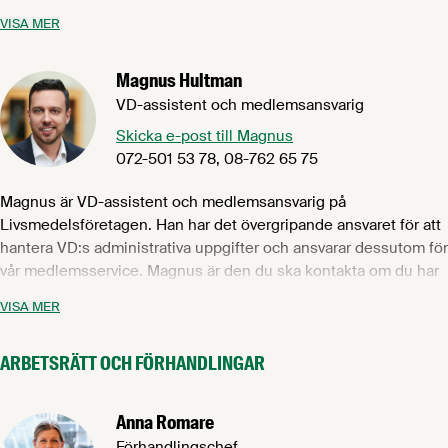
medlemsföretagen samt kollektivavtalsförhandlingar,
VISA MER
tvisteförhandlingar med mera. Närmast kommer Anna från
arbetsgivarorganisationen Industriarbetsgivarna. Hon har även
Magnus Hultman
varit ett antal år på Almega samt varit förhandlingschef på
Scania. Anna har en juristexamen från Uppsala Universitet.
VD-assistent och medlemsansvarig
Skicka e-post till Magnus
072-501 53 78, 08-762 65 75
Magnus är VD-assistent och medlemsansvarig på
Livsmedelsföretagen. Han har det övergripande ansvaret för att
hantera VD:s administrativa uppgifter och ansvarar dessutom för
vår medlemsservice. Magnus är den du ska kontakta om du har
frågor om fakturor, ert medlemskap, om du behöver avboka dig
VISA MER
från någon av våra utbildningar eller om du helt enkelt har en
fråga som du är osäker på vem du ska vända dig till. Magnus har
ARBETSRÄTT OCH FÖRHANDLINGAR
mångårig erfarenhet från en rad olika befattningar inom
servicenäringen.
Anna Romare
Förhandlingschef