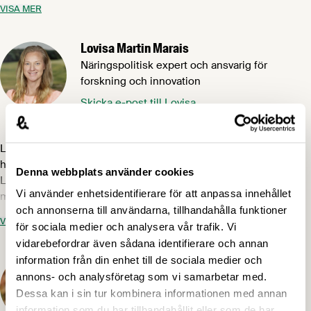
VISA MER
kvartalsvisa Konjunkturbrev och i olika sammanhang med fokus
på svensk livsmedelsekonomi. Carl har en master i
Lovisa Martin Marais
internationell politisk ekonomi och har under 20 års tid arbetat i
olika roller med konsumtions- och konjunkturrelaterade frågor.
Näringspolitisk expert och ansvarig för
forskning och innovation
Skicka e-post till Lovisa
08-762 65 44, 072-520 53 56
Lovisa är ansvarig för forskning och innovation samt mat och
hälsa (nutrition). Hon är sammankallande för
Denna webbplats använder cookies
Livsmedelsföretagens FoU-referensgrupp och Nutritionsgrupp
Vi använder enhetsidentifierare för att anpassa innehållet
med vilka hon driver frågor som finansiering av livsmedel,
och annonserna till användarna, tillhandahålla funktioner
bioekonomi och livsmedelsindustrins bidrag till goda matvanor.
VISA MER
för sociala medier och analysera vår trafik. Vi
Lovisa har en akademisk bakgrund som livsmedelsagronom och
civilingenjör inom bioteknik. Hon har lång erfarenhet från
vidarebefordrar även sådana identifierare och annan
Rasmus Bäckström
livsmedelsindustrin och arbete med forskning och innovation
information från din enhet till de sociala medier och
kopplat till mat och hälsa.
Ansvarig exportfrågor
annons- och analysföretag som vi samarbetar med.
Dessa kan i sin tur kombinera informationen med annan
Skicka e-post till Rasmus
information som du har tillhandahållit eller som de har