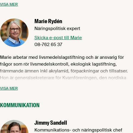
regelbundet stämma av aktuella och kommande frågor med
VISA MER
Livsmedelsföretagens egna referensgrupper. Ulrika är
legitimerad apotekare till utbildningen, och hon har jobbat med
Marie Rydén
livsmedelslagstiftning sedan 1991. Först var hon på
Livsmedelsverket i nästan åtta år och därefter har hon varit på
Näringspolitisk expert
Livsmedelsföretagen.
Skicka e-post till Marie
08-762 65 37
Marie arbetar med livsmedelslagstiftning och är ansvarig för
frågor som rör livsmedelskontroll, ekologisk lagstiftning,
främmande ämnen inkl akrylamid, förpackningar och tillsatser.
Hon är generalsekreterare för Kvarnföreningen, den nordiska
glassföreningen North European Ice cream Association, direktör
VISA MER
i Choklad- och kexfabikantföreningen och samordnar
referensgruppen för kvalitet, lagstiftning och märkning (KLM).
KOMMUNIKATION
Marie har bred erfarenhet från livsmedelsindustrin och har
arbetat med produktutveckling och lagstiftningsfrågor på bl a
Arla, Unilever och Lantmännen och har en Master of Science
Jimmy Sandell
från Högskolan i Karlstad
Kommunikations- och näringspolitisk chef