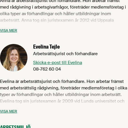
Anna är arbetsrättsjurist och förhandlare. Hon arbetar främst
med rådgivning i arbetsgivarfrågor, företräder medlemsföretag i
olika typer av förhandlingar och håller utbildningar inom
arbetsrätt. Anna tog sin juristexamen år 2012 vid Uppsala
universitet och har tidigare arbetat på advokatbyrå med
VISA MER
inriktning på arbetsrätt. Hon har även en tingsmeritering från
Östersunds tingsrätt. Anna kommer närmast från Svensk
Evelina Tejle
Handel och även där arbetade hon som arbetsrättsjurist och
förhandlare.
Arbetsrättsjurist och förhandlare
Anna ansvarar för tilläggsavtalet till Livsmedelsavtalet avseende
Skicka e-post till Evelina
konserv.
08-762 60 04
Evelina är arbetsrättsjurist och förhandlare. Hon arbetar främst
med arbetsrättslig rådgivning, företräder medlemsföretag i olika
typer av förhandlingar och håller utbildningar inom arbetsrätt.
Evelina tog sin juristexamen år 2009 vid Lunds universitet och
har tidigare arbetat på advokatbyrå med inriktning på arbetsrätt
VISA MER
samt på bank som arbetsrättsjurist. Hon har även en
tingsmeritering från Linköpings tingsrätt.
ARBETSMILJÖ
Evelina ansvarar för tilläggsavtalet till Livsmedelsavtalet