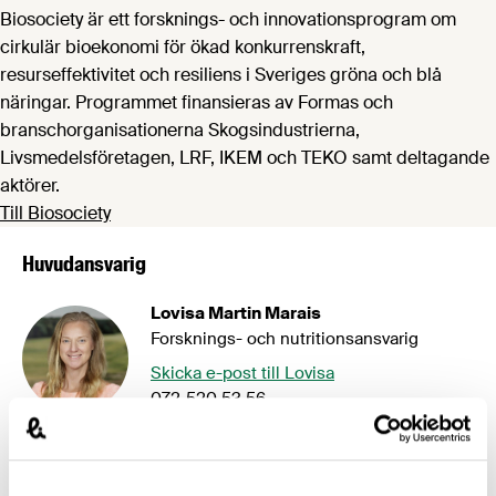
Biosociety är ett forsknings- och innovationsprogram om
cirkulär bioekonomi för ökad konkurrenskraft,
resurseffektivitet och resiliens i Sveriges gröna och blå
näringar. Programmet finansieras av Formas och
branschorganisationerna Skogsindustrierna,
Livsmedelsföretagen, LRF, IKEM och TEKO samt deltagande
aktörer.
Till Biosociety
Huvudansvarig
Lovisa Martin Marais
Forsknings- och nutritionsansvarig
Skicka e-post till Lovisa
072-520 53 56
Lovisa är ansvarig för forskning och innovation samt mat
och hälsa (nutrition). Hon är sammankallande för