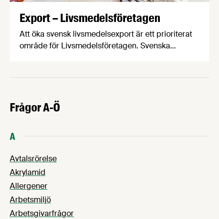
Export – Livsmedelsföretagen
Att öka svensk livsmedelsexport är ett prioriterat
område för Livsmedelsföretagen. Svenska
livsmedel är efterfrågade världen över och med
rätt förutsättningar kan svensk livsmedelsexport
växa kraftigt och bidra till att svenska
livsmedelsproducenter blir mindre beroende av
det svenska dagligvaruoligopolet.
Frågor A-Ö
A
Avtalsrörelse
Akrylamid
Allergener
Arbetsmiljö
Arbetsgivarfrågor