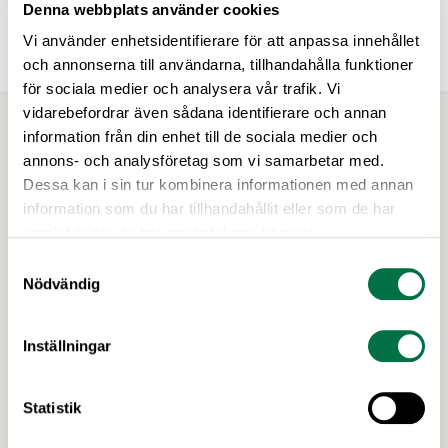
Livsmedelsföretagens FoU-referensgrupp och
Denna webbplats använder cookies
Nutritionsgrupp med vilka hon driver frågor som
Vi använder enhetsidentifierare för att anpassa innehållet
finansiering av livsmedel, bioekonomi och
VISA MER
och annonserna till användarna, tillhandahålla funktioner
livsmedelsindustrins bidrag till goda matvanor. Lovisa har
för sociala medier och analysera vår trafik. Vi
en akademisk bakgrund som livsmedelsagronom och
vidarebefordrar även sådana identifierare och annan
civilingenjör inom bioteknik. Hon har lång erfarenhet från
information från din enhet till de sociala medier och
livsmedelsindustrin och arbete med forskning och
innovation kopplat till mat och hälsa.
annons- och analysföretag som vi samarbetar med.
Upptäck mer
Dessa kan i sin tur kombinera informationen med annan
information som du har tillhandahållit eller som de har
samlat in när du har använt deras tjänster.
Samtyckesval
Nödvändig
Inställningar
Statistik