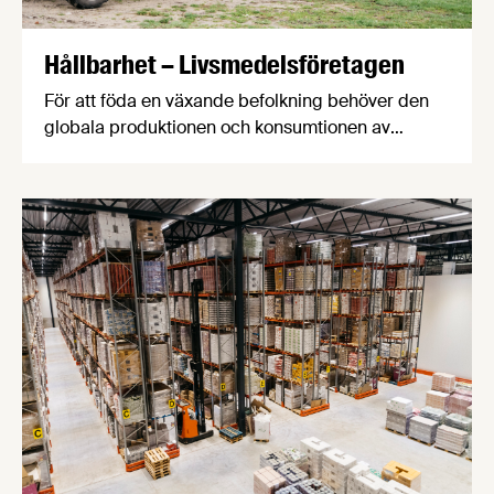
Hållbarhet – Livsmedelsföretagen
För att föda en växande befolkning behöver den
globala produktionen och konsumtionen av
livsmedel förändras. Lösningarna finns inom hela
livsmedelskedjan – från primärproduktion till
livsmedelsproduktion och vidare till
dagligvaruhandeln och konsumenten.
Livsmedelsindustrin i Sverige ska bidra till att
uppnå målen i Parisavtalet och FN:s globala mål
för hållbar utveckling.