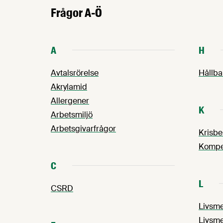
många fall sätter företagen egna
Frågor A-Ö
gränsvärden, som ligger under de
gränsvärden som lagstiftningen
föreskriver.
A
H
Avtalsrörelse
Hållba
Akrylamid
Allergener
K
Arbetsmiljö
Arbetsgivarfrågor
Krisb
Kompet
C
L
CSRD
Livsme
Livsme