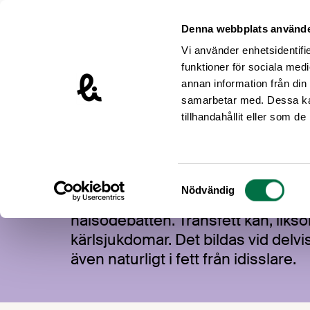
Hoppa till innehåll
Livsmedelsföretagen – till startsidan
Denna webbplats använde
Vi använder enhetsidentifie
funktioner för sociala medi
annan information från din
samarbetar med. Dessa kan
Våra frågor
tillhandahållit eller som d
Transfett
Samtyckesval
Nödvändig
Innehållet av transfett i livsmedel h
hälsodebatten. Transfett kan, liksom
kärlsjukdomar. Det bildas vid delvi
även naturligt i fett från idisslare.