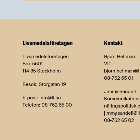
Livsmedels­företagen
Kontakt
Livsmedelsföretagen
Björn Hellman
Box 5501
VD
114 85 Stockholm
bjorn.hellman@l
08-762 65 01
Besök: Storgatan 19
Jimmy Sandell
E-post:
info@li.se
Kommunikations
Telefon: 08-762 65 00
näringspolitisk 
jimmy.sandell@li
08-762 65 02