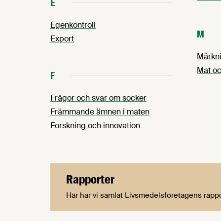
E
Egenkontroll
M
Export
Märkni
Mat oc
F
Frågor och svar om socker
Främmande ämnen i maten
Forskning och innovation
Rapporter
Här har vi samlat Livsmedelsföretagens rapp