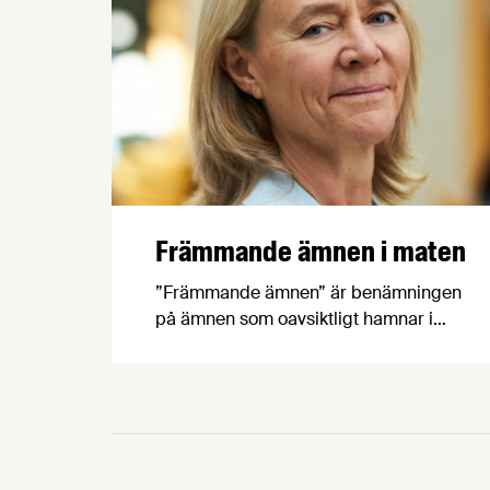
Främmande ämnen i maten
”Främmande ämnen” är benämningen
på ämnen som oavsiktligt hamnar i
maten och som kan ha negativa
hälsoeffekter. Livsmedelsindustrin följer
löpande kvaliteten av inkommande
råvaror och ingredienser, för att
säkerställa att dessa inte överskrider
angivna gränsvärden i lagstiftningen. I