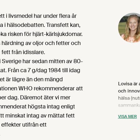
tt i livsmedel har under flera år
ma i hälsodebatten. Transfett kan,
öka risken för hjärt-kärlsjukdomar.
s härdning av oljor och fetter och
 fett från idisslare.
 i Sverige har sedan mitten av 80-
at. Från ca 7 g/dag 1984 till idag
et är lägre än den mängd
Lovisa är 
sationen WHO rekommenderar att
och innov
er dag. Däremot äter vi mer
hälsa (nut
sammanka
mmenderat högsta intag enligt
Livsmedel
t minskat intag av mättat fett
VISA MER
referensg
effekter utifrån ett
Nutrition
.
driver frå