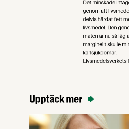
Det minskade intaget
genom att livsmedelsi
delvis härdat fett m
livsmedel. Den genom
maten är nu så låg a
marginellt skulle min
kärlsjukdomar.
Livsmedelsverkets f
Upptäck mer