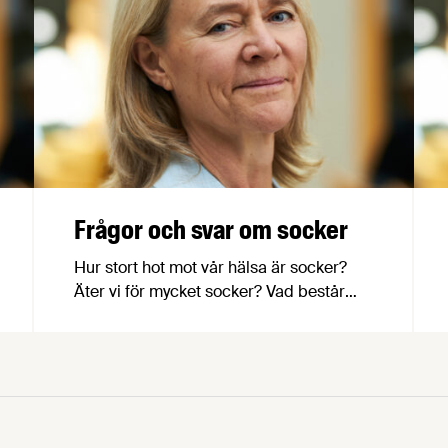
Frågor och svar om socker
Hur stort hot mot vår hälsa är socker?
Äter vi för mycket socker? Vad består
socker av? Här svarar vi på några av de
vanligaste frågorna om socker.