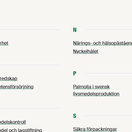
N
rhet
Närings- och hälsopåståe
Nyckelhålet
P
eredskap
ensförsörjning
Palmolja i svensk
livsmedelsproduktion
S
delskontroll
Säkra förpackningar
del och lagstiftning