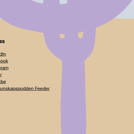
oss
dIn
book
gram
r
ube
unskapspodden Feeder