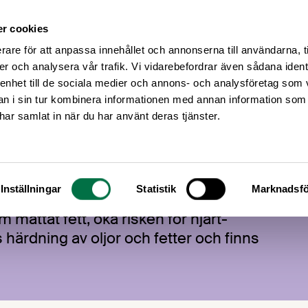
r cookies
Medlemsservice
Våra frågor
rare för att anpassa innehållet och annonserna till användarna, t
er och analysera vår trafik. Vi vidarebefordrar även sådana ident
 enhet till de sociala medier och annons- och analysföretag som 
 i sin tur kombinera informationen med annan information som
e har samlat in när du har använt deras tjänster.
Inställningar
Statistik
Marknadsfö
ar under flera år varit ett aktuellt tema i
 mättat fett, öka risken för hjärt-
s härdning av oljor och fetter och finns