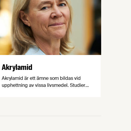
Akrylamid
Akrylamid är ett ämne som bildas vid
upphettning av vissa livsmedel. Studier
har visat att akrylamid i höga halter kan
orsaka cancer hos djur, och vissa
forskare anser att det ger en ökad
cancerrisk hos människor. Riskerna
bedöms dock som små och
Livsmedelsverket har slagit fast att man