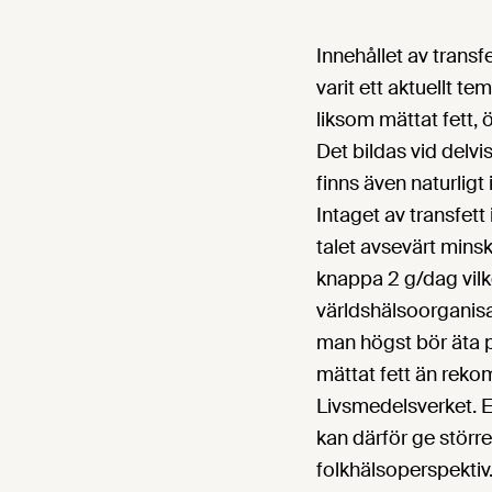
Innehållet av transfe
varit ett aktuellt te
liksom mättat fett, 
Det bildas vid delvi
finns även naturligt i
Intaget av transfett
talet avsevärt minsk
knappa 2 g/dag vilk
världshälsoorgani
man högst bör äta p
mättat fett än reko
Livsmedelsverket. Et
kan därför ge större 
folkhälsoperspektiv