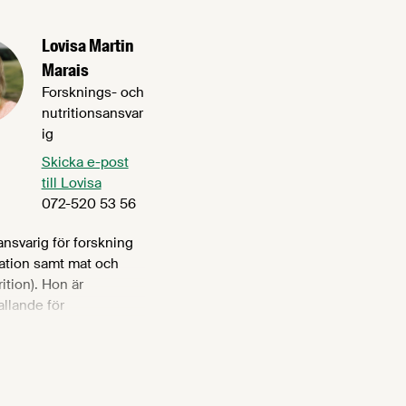
Lovisa Martin
Marais
Forsknings- och
nutritionsansvar
ig
Skicka e-post
till Lovisa
072-520 53 56
ansvarig för forskning
ation samt mat och
rition). Hon är
llande för
sföretagens FoU-
rupp och
sgrupp med vilka hon
gor som finansiering av