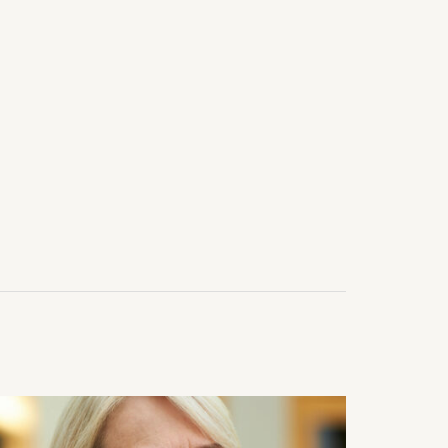
, bioekonomi och
industrins bidrag till
anor. Lovisa har en
k bakgrund som
lsagronom och
jör inom bioteknik. Hon
rfarenhet från
sindustrin och arbete
ning och innovation
ll mat och hälsa.