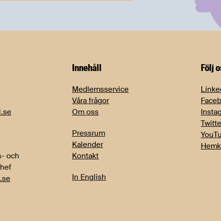
Innehåll
Följ 
Medlemsservice
Linke
Våra frågor
Face
i.se
Om oss
Insta
Twitte
Pressrum
YouT
Kalender
Hemk
- och
Kontakt
chef
In English
.se