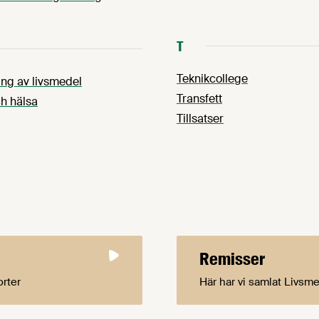
T
Teknikcollege
ng av livsmedel
Transfett
h hälsa
Tillsatser
Remisser
orter
Här har vi samlat Livsm