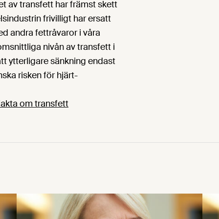
livsmedel
 av transfett har främst skett
livsmedels
ndustrin frivilligt har ersatt
goda matv
ed andra fettråvaror i våra
akademis
snittliga nivån av transfett i
livsmede
civilingen
tt ytterligare sänkning endast
har lång e
ska risken för hjärt-
livsmedel
med forsk
akta om transfett
kopplat ti