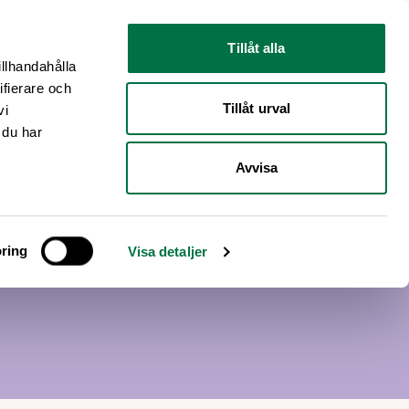
Nyhetsrum
Om oss
Tillåt alla
illhandahålla
ifierare och
Tillåt urval
vi
 du har
Avvisa
ring
Visa detaljer