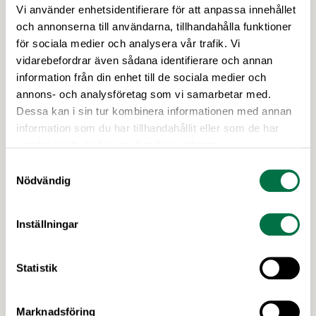
Vi använder enhetsidentifierare för att anpassa innehållet
Patrik Strömer
Sara S
och annonserna till användarna, tillhandahålla funktioner
Näringspolitisk expert
Närings
för sociala medier och analysera vår trafik. Vi
vidarebefordrar även sådana identifierare och annan
information från din enhet till de sociala medier och
annons- och analysföretag som vi samarbetar med.
Vill du få riktad information från
Dessa kan i sin tur kombinera informationen med annan
Livsmedels­företagens experter?
information som du har tillhandahållit eller som de har
samlat in när du har använt deras tjänster.
Som medlem kan du få riktad information inom
till exempel livsmedelslagstiftning, hållbarhet,
Samtyckesval
Nödvändig
ekologiska livsmedel, mat och hälsa, med
mera.
Inställningar
GÖR EN INTRESSEANMÄLAN
Statistik
Marknadsföring