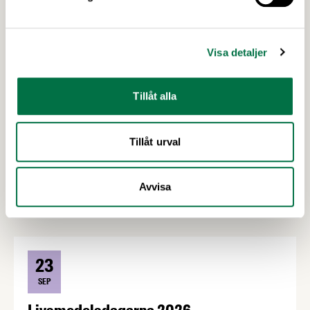
Kurser och seminarier
Visa detaljer
3
SEP
Tillåt alla
Webbinarium: Vad gäller nu med PPWR?
Tillåt urval
Seminarium
3 september
Digitalt
Avvisa
23
SEP