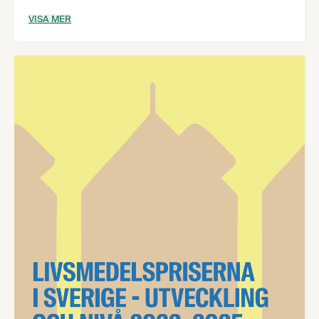
rapporten Grön uppväxling som i dag överlämnas till
VISA MER
regeringen av Lantmännen, LRF, Arla,
Livsmedelsföretagen och Scan Sverige.