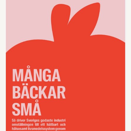
svenska livsmedelsproducenter gör och behöver för
att stärka Sveriges livsmedelsberedskap.