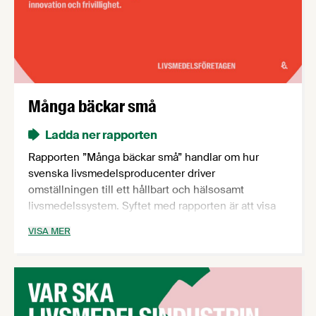
Många bäckar små
Ladda ner rapporten
Rapporten ”Många bäckar små” handlar om hur
svenska livsmedelsproducenter driver
omställningen till ett hållbart och hälsosamt
livsmedelssystem. Syftet med rapporten är att visa
hur mycket livsmedelsindustrin faktiskt gör och hur
VISA MER
mycket som kan åstadkommas genom innovation,
frivillighet och tusentals små men viktiga
förändringar, modifieringar, projekt och initiativ.
Rapporten bygger på 24 exempel på hur svenska
livsmedelsproducenter arbetar med hälso- och