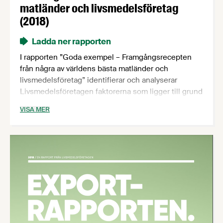
matländer och livsmedelsföretag
(2018)
Ladda ner rapporten
I rapporten ”Goda exempel – Framgångsrecepten
från några av världens bästa matländer och
livsmedelsföretag” identifierar och analyserar
Livsmedelsföretagen faktorerna som ligger till grund
för Danmarks stora livsmedelsexport, Hollands och
VISA MER
Nestlés världsledande livsmedelsforskning,
Champagnes starka varumärke och Irlands
framgångsrika livsmedelsstrategi. Många av de
identifierade faktorerna är sådana som Sverige kan
och borde ta efter för att lyfta den svenska
livsmedelsindustrin till nästa nivå.