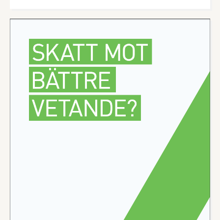
Vilka gemensamma nämnare finns? Vad kan man
lära sig av dem? Rapporten bygger på en analys av
Sveriges mest framgångsrika livsmedelsbolag och
syftar till att ge inspiration kring hur företag kan
lyckas inom livsmedelsindustrin.