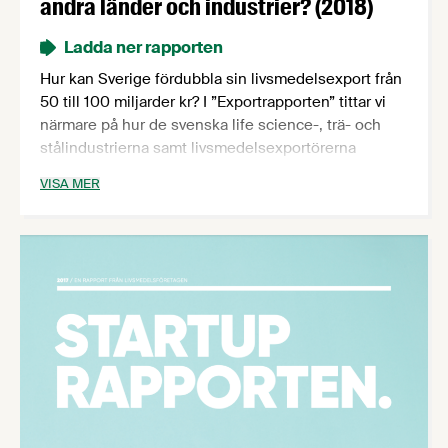
andra länder och industrier? (2018)
Ladda ner rapporten
Hur kan Sverige fördubbla sin livsmedelsexport från
50 till 100 miljarder kr? I ”Exportrapporten” tittar vi
närmare på hur de svenska life science-, trä- och
stålindustrierna samt livsmedelsexportörerna
Danmark, Irland och Finland arbetar för att öka
VISA MER
exporten. Utifrån vår analys kommer vi med sex
konkreta förslag som kan öka den svenska
livsmedelsexporten.