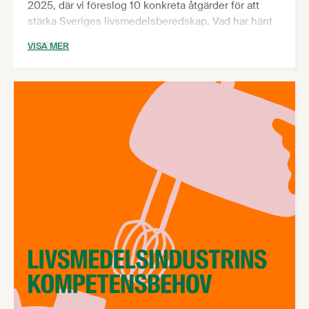
2025, där vi föreslog 10 konkreta åtgärder för att
stärka Sveriges livsmedelsberedskap. Vad har hänt
sedan dess? Har produktionen av svensk mat och
VISA MER
dryck ökat? Är vi bättre rustade inför kommande
kriser och i värsta fall krig? I den här rapporten
bedömer vi nuläget utifrån våra 10 förslag.