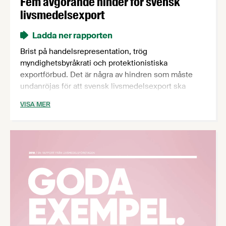
Fem avgörande hinder för svensk
livsmedelsexport
Ladda ner rapporten
Brist på handelsrepresentation, trög
myndighetsbyråkrati och protektionistiska
exportförbud. Det är några av hindren som måste
undanröjas för att svensk livsmedelsexport ska
kunna nå sin fulla potential, enligt vår rapport ”Fem
VISA MER
avgörande hinder för svensk livsmedelsexport”, där
vi även presenterar fem konkreta åtgärder för att öka
exporten. Rapporten bygger på rapporter och
dokument från WTO, OECD, Europeiska
kommissionen, Regeringskansliet,
Kommerskollegium, Tillväxtverket och Business
Sweden. Dessutom har ett antal kvalitativa intervjuer
genomförts, bland annat med representanter från
Regeringskansliet, Kommerskollegium, Business
Sweden och med Livsmedelsföretagens egna
experter.