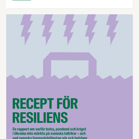
prisnivåer på livsmedel i Sverige med EU-snittet
samt Danmark, Tyskland, Estland, Finland och
Norge.