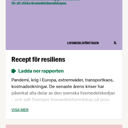
Recept för resiliens
Ladda ner rapporten
Pandemi, krig i Europa, extremväder, transportkaos,
kostnadsökningar. De senaste årens kriser har
påverkat alla delar av den svenska livsmedelskedjan
– och satt Sveriges livsmedelsberedskap på prov.
Trots svåra utmaningar har svenska
VISA MER
livsmedelsföretag sett till att hålla butikshyllorna
välfyllda. Men är vi rustade för ännu värre kriser? I
rapporten ”Recept för resiliens” reder vi ut vad