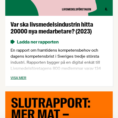
Var ska livsmedelsindustrin hitta
20000 nya medarbetare? (2023)
Ladda ner rapporten
En rapport om framtidens kompetensbehov och
dagens kompetensbrist i Sveriges tredje största
industri. Rapporten bygger på en digital enkät till
Livsmedelsföretagens 800 medlemmar varav 134
företag deltog. Tillsammans anställer de 134
VISA MER
deltagande företagen 69 procent av det totala
antalet medarbetare i svensk livsmedelsindustri.