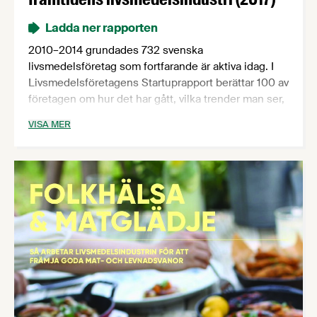
Ladda ner rapporten
2010–2014 grundades 732 svenska
livsmedelsföretag som fortfarande är aktiva idag. I
Livsmedelsföretagens Startuprapport berättar 100 av
företagen om hur det har gått, vilka trender man ser,
vad det finns för utmaningar och vilka mål man har.
VISA MER
Gemensamt för de nystartade företagen är en stark
tro på framtiden för svensk livsmedelsproduktion
trots hård konkurrens och stora utmaningar.