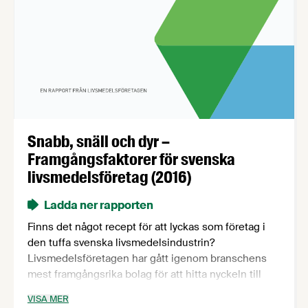
Snabb, snäll och dyr –
Framgångsfaktorer för svenska
livsmedelsföretag (2016)
Ladda ner rapporten
Finns det något recept för att lyckas som företag i
den tuffa svenska livsmedelsindustrin?
Livsmedelsföretagen har gått igenom branschens
mest framgångsrika bolag för att hitta nyckeln till
lönsamhet och goda resultat. Vad har en norrländsk
VISA MER
brödkaka gemensamt med en småländsk prilla?