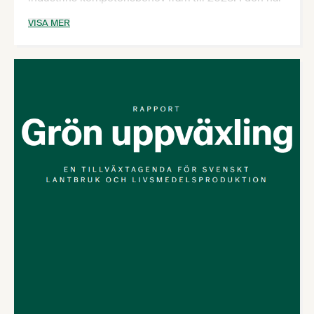
rapporten presenteras delresultaten för
VISA MER
livsmedelsindustrin av Livsmedelsföretagen, en
bransch- och arbetsgivarorganisation för svenska
livsmedelsproducenter.