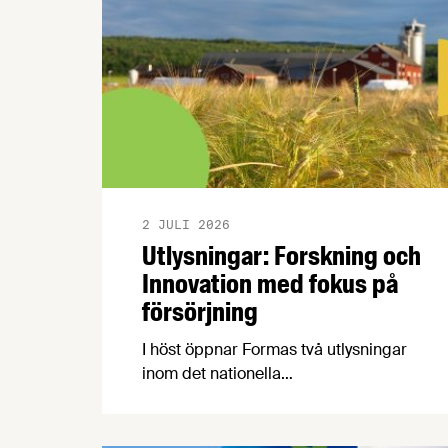
2 JULI 2026
Utlysningar: Forskning och
Innovation med fokus på
försörjning
I höst öppnar Formas två utlysningar
inom det nationella
forskningsprogrammet för livsmedel,
NFP Livs. Inriktningarna är "hållbara och
robusta försörjningsvägar" samt