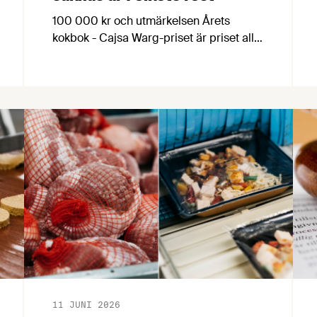
100 000 kr och utmärkelsen Årets
kokbok - Cajsa Warg-priset är priset alla
kokboksförfattare vill vinna. Årets
finaljury består bland annat av en
passionerad fiskälskare, en hängiven
kokbokssamlare och en legendarisk
matfotograf. Dessutom har alla
kokboksälskare möjlighet att söka till att
bli en del av finaljuryn som Folkets röst.
11 JUNI 2026