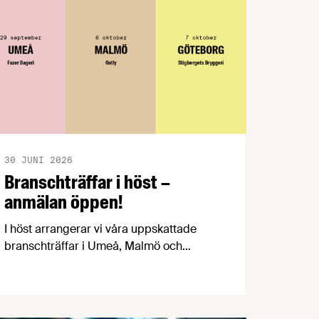
30 JUNI 2026
Branschträffar i höst –
anmälan öppen!
I höst arrangerar vi våra uppskattade
branschträffar i Umeå, Malmö och
Göteborg. Livsmedelsföretagens
experter kommer att informera om
aktuella frågor samtidigt som du kan
träffa branschkollegor och utbyta