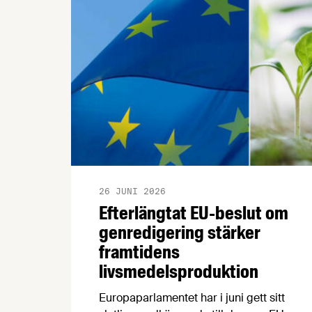
"hållbara insatsvaror för en
motståndskraftig livsmedelsförsörjning",
och båda syftar till att bana väg för
innovationer som stärker Sveriges
livsmedelsförsörjning.
26 JUNI 2026
Efterlängtat EU-beslut om
genredigering stärker
framtidens
livsmedelsproduktion
Europaparlamentet har i juni gett sitt