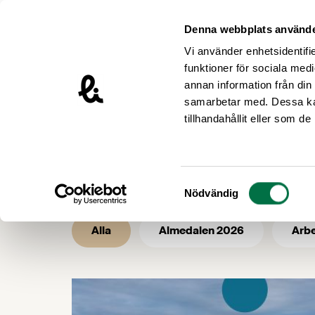
Hoppa till innehåll
Livsmedelsföretagen – till startsidan
Denna webbplats använde
Vi använder enhetsidentifie
funktioner för sociala medi
annan information från din
samarbetar med. Dessa kan
Nyhetsrum
tillhandahållit eller som d
Nyhetsarkiv
Samtyckesval
Nödvändig
Alla
Almedalen 2026
Arbe