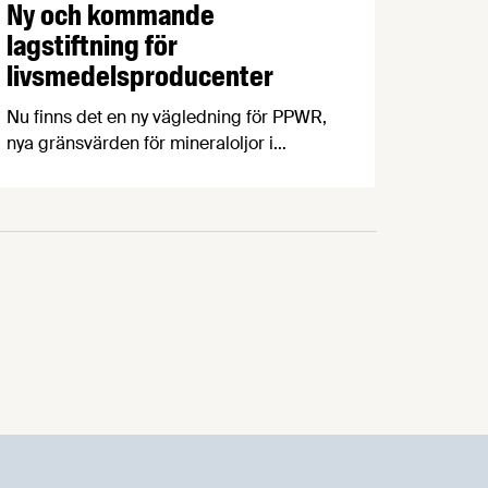
Ny och kommande
lagstiftning för
livsmedelsproducenter
Nu finns det en ny vägledning för PPWR,
nya gränsvärden för mineraloljor i
livsmedel och en uppdatering kring
regeringens arbete med
kontrollutredningen och
fuskutredningen.