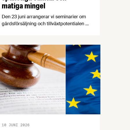
matiga mingel
Den 23 juni arrangerar vi seminarier om
gårdsförsäljning och tillväxtpotentialen i
svensk livsmedelsproduktion, följt av
Almedalens godaste mingel. Den 24 juni
arrangerar vi seminarium om hållbarhet
och transporter samt ett gemensamt
branschmingel med LRF och Svensk
Dagligvaruhandel. Så tveka inte, kom till
Almedalen!
10 JUNI 2026