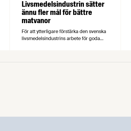
Livsmedelsindustrin sätter
ännu fler mål för bättre
matvanor
För att ytterligare förstärka den svenska
livsmedelsindustrins arbete för goda
matvanor har branschorganisationerna
Livsmedelsföretagen och Kött- och
Charkuteriföretagen och deras
medlemsföretag satt upp nya åtaganden
och mål för mindre salt i charkuterier och
förpackade måltider. De två åtagandena
är frivilliga och målen tar sikte på 2030.