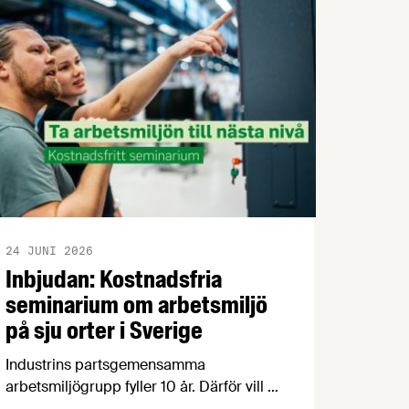
erfarenheter.
24 JUNI 2026
Inbjudan: Kostnadsfria
seminarium om arbetsmiljö
på sju orter i Sverige
Industrins partsgemensamma
arbetsmiljögrupp fyller 10 år. Därför vill vi
- Prevent och parterna inom industrin -