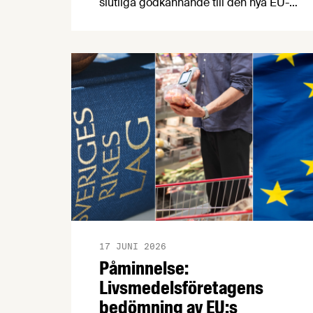
slutliga godkännande till den nya EU-
förordningen för grödor som tagits fram
med s k nya genomiska tekniker (NGT).
Beslutet välkomnas av
Livsmedelsföretagen, som ser
regelverket som ett viktigt steg för
innovation, konkurrenskraft och en mer
motståndskraftig europeisk
livsmedelskedja.
17 JUNI 2026
Påminnelse:
Livsmedelsföretagens
bedömning av EU:s