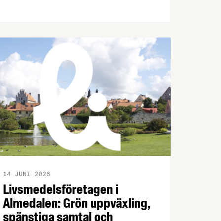
bjuda in dig som arbetar inom
livsmedelsindustrin till ett kostnadsfritt
halvdagsseminarium om arbetsmiljö.
Seminarierna äger rum i höst på sju olika
orter.
14 JUNI 2026
Livsmedelsföretagen i
Almedalen: Grön uppväxling,
spänstiga samtal och