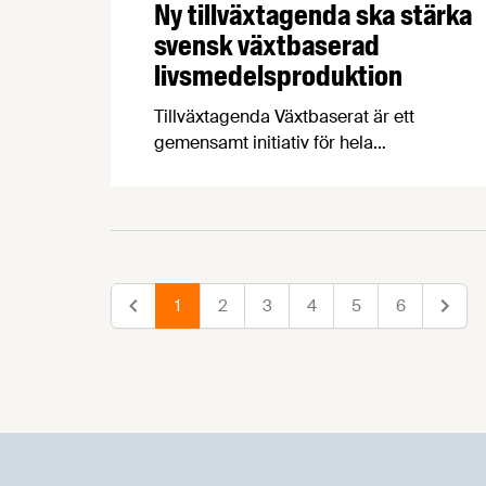
Ny tillväxtagenda ska stärka
svensk växtbaserad
livsmedelsproduktion
Tillväxtagenda Växtbaserat är ett
gemensamt initiativ för hela
livsmedelskedjan från jord till bord.
Agendan visar att Sverige kan stärka
produktionen av växtbaserade livsmedel,
öka självförsörjningen och skapa nya
jobb och exportmöjligheter.
1
2
3
4
5
6
Föregående
Nästa