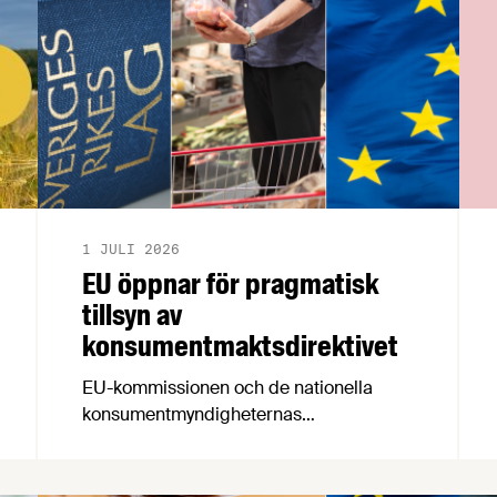
1 JULI 2026
EU öppnar för pragmatisk
tillsyn av
konsumentmaktsdirektivet
EU-kommissionen och de nationella
konsumentmyndigheternas
samarbetsnätverk, CPC-nätverket, har
kommit med en gemensam förståelse
om införandet av det nya