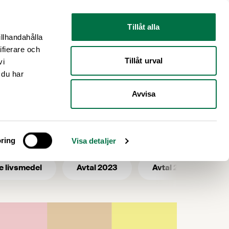
Nyhetsrum
Om oss
Tillåt alla
illhandahålla
ifierare och
Tillåt urval
vi
 du har
Avvisa
ring
Visa detaljer
e livsmedel
Avtal 2023
Avtal 2025