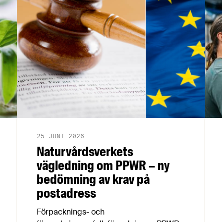
konsumentmaktsdirektivet.
Livsmedelsföretagen välkomnar att det
på EU-nivå nu formellt erkänns att
införandet av direktivet skapar
betydande praktiska problem för företag.
25 JUNI 2026
Naturvårdsverkets
vägledning om PPWR – ny
bedömning av krav på
postadress
Förpacknings- och