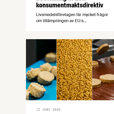
konsumentmaktsdirektiv
Livsmedelsföretagen får mycket frågor
om tillämpningen av EU:s
konsumentmaktsdirektiv som träder i
kraft senast den 1 januari 2027. Med
anledning av detta vill vi påminna om
den bedömning av tillämpningen av
direktivet som vi publicerade i april i år.
12 JUNI 2026