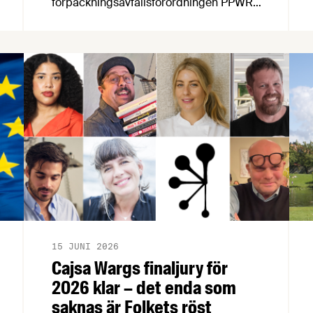
förpackningsavfallsförordningen PPWR
(EU 2025/40) börjar tillämpas den 12
augusti i år. Efter en konstruktiv dialog
mellan Naturvårdsverket och
Livsmedelsföretagen har myndigheten
nu meddelat att tillverkare inte kommer
behöva ange postadress på sina
förpackningar.
15 JUNI 2026
Cajsa Wargs finaljury för
2026 klar – det enda som
saknas är Folkets röst