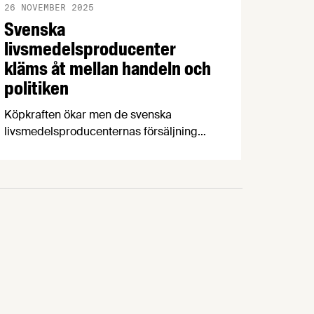
26 NOVEMBER 2025
Svenska
livsmedelsproducenter
kläms åt mellan handeln och
politiken
Köpkraften ökar men de svenska
livsmedelsproducenternas försäljning
fortsätter minska. Inför den kommande
matmomssänkningen har handeln och
regeringen gjort klart att man inte
kommer acceptera höjda priser,
samtidigt som producentledets
kostnader för bland annat förpacknings-,
nedskräpnings- och elnätsavgifter ökar
dramatiskt. Det är några av nyheterna i
Livsmedelsföretagens konjunkturbrev för
Q3 2025.