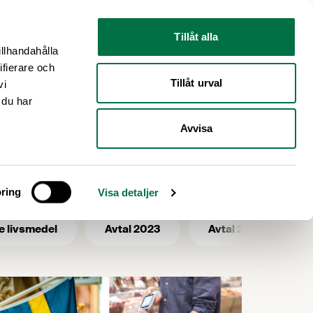
Nyhetsrum
Om oss
Tillåt alla
illhandahålla
ifierare och
Tillåt urval
vi
 du har
Avvisa
ring
Visa detaljer
e livsmedel
Avtal 2023
Avtal 2025