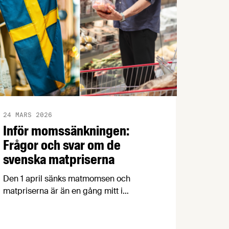
24 MARS 2026
Inför momssänkningen:
Frågor och svar om de
svenska matpriserna
Den 1 april sänks matmomsen och
matpriserna är än en gång mitt i
samhällsdebatten. Men varför ökade
matpriserna så mycket för några år
sedan? Är svensk mat dyrare än maten i