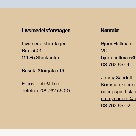
Livsmedels­företagen
Kontakt
Livsmedelsföretagen
Björn Hellman
Box 5501
VD
114 85 Stockholm
bjorn.hellman@l
08-762 65 01
Besök: Storgatan 19
Jimmy Sandell
E-post:
info@li.se
Kommunikations
Telefon: 08-762 65 00
näringspolitisk 
jimmy.sandell@li
08-762 65 02