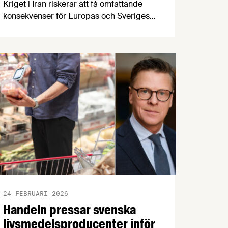
Kriget i Iran riskerar att få omfattande
konsekvenser för Europas och Sveriges
livsmedelsproduktion.
Livsmedelsföretagens chefekonom Carl
Eckerdal och Lantmännens strategichef
Patrik Myrelid bevakar utvecklingen och
förklarar vilka effekter ett långvarigt krig
kan få för svenska konsumenter.
24 FEBRUARI 2026
Handeln pressar svenska
livsmedelsproducenter inför