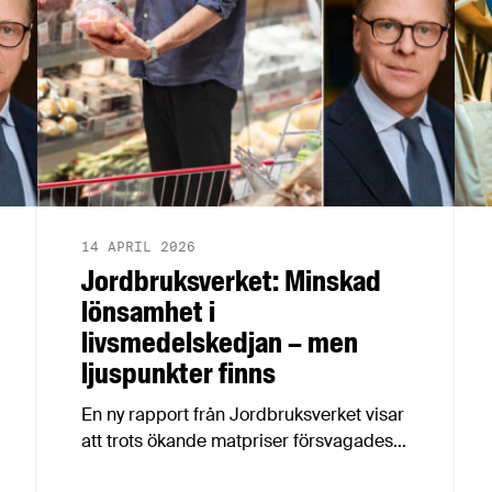
14 APRIL 2026
Jordbruksverket: Minskad
lönsamhet i
livsmedelskedjan – men
ljuspunkter finns
En ny rapport från Jordbruksverket visar
att trots ökande matpriser försvagades
livsmedelsindustrins lönsamhet 2016-