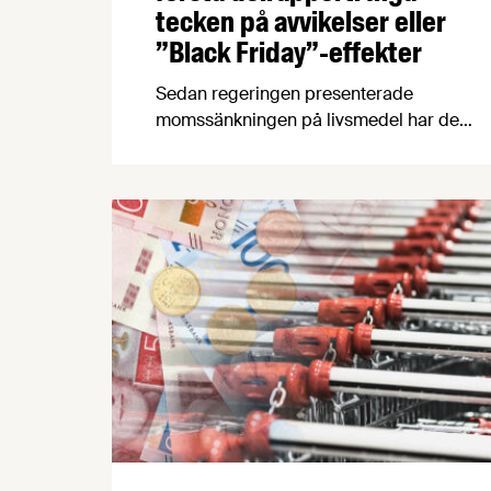
tecken på avvikelser eller
”Black Friday”-effekter
Sedan regeringen presenterade
momssänkningen på livsmedel har de
svenska livsmedelspriserna ”utvecklats i
linje med historiskt mönster”. Det slog
den statliga Matpriskommissionen fast
på en pressträff som ur ett faktamässigt
perspektiv lämnade en del frågetecken -
frågetecken som vår chefekonom Carl
Eckerdal gärna rätar ut.