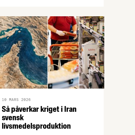
våra grannländer? Hur påverkas
matpriserna av klimatförändringar och
Irankriget? Här svarar vi på de vanligaste
och viktigaste frågorna om de svenska
matpriserna.
10 MARS 2026
Så påverkar kriget i Iran
svensk
livsmedelsproduktion