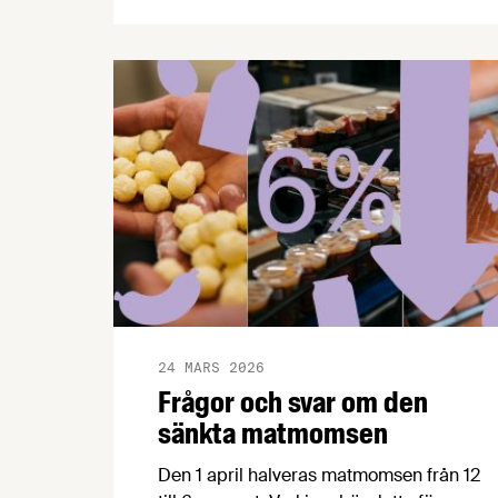
efter USA:s och Israels attack mot Iran
har kostnadsläget snabbt försämrats för
svenska producenter av mat och dryck.
Samtidigt visar Livsmedelsföretagens
nya konjunkturbrev att decennier av för
låga investeringar riskerar att
underminera svensk
livsmedelsberedskap och
konkurrenskraft.
24 MARS 2026
Frågor och svar om den
sänkta matmomsen
Den 1 april halveras matmomsen från 12