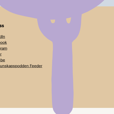
oss
dIn
book
gram
r
ube
unskapspodden Feeder