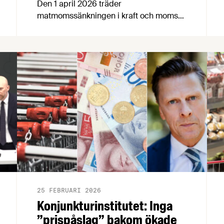
Den 1 april 2026 träder
matmomssänkningen i kraft och momsen
på livsmedel sänks från 12 till 6 procent.
För att underlätta och besvara
medlemmarnas frågor inrättar
Livsmedelsföretagen en tillfällig
matmomsjour som kommer att
bemannas av
mervärdesskattespecialisterna Pär
Sundberg och Mats Holmlund.
25 FEBRUARI 2026
Konjunkturinstitutet: Inga
”prispåslag” bakom ökade