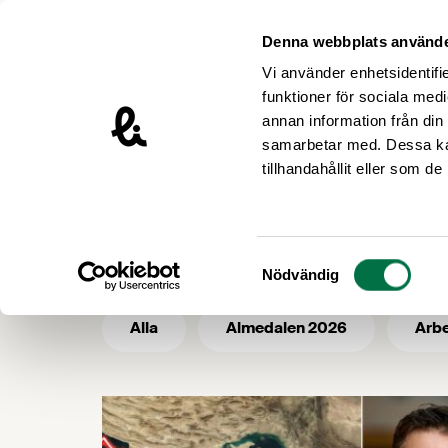
Hoppa till innehåll
Livsmedelsföretagen – till startsidan
Denna webbplats använde
Vi använder enhetsidentifie
funktioner för sociala medi
annan information från din
samarbetar med. Dessa kan
/
Livsmedelsföretagen
Ekonomi och k
tillhandahållit eller som d
Ekonomi och 
Samtyckesval
Nödvändig
Alla
Almedalen 2026
Arbe