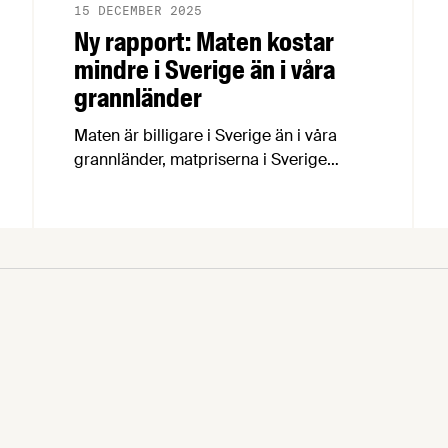
15 DECEMBER 2025
Ny rapport: Maten kostar
mindre i Sverige än i våra
grannländer
Maten är billigare i Sverige än i våra
grannländer, matpriserna i Sverige
ökade klart mindre än EU-snittet och
relativt den allmänna prisnivån i
ekonomin är svenska livsmedel billiga.
Det är några av slutsatserna i en ny
rapport om livsmedelsprisernas
utveckling 2022-2025 av
nationalekonomen Lars Jagrén.