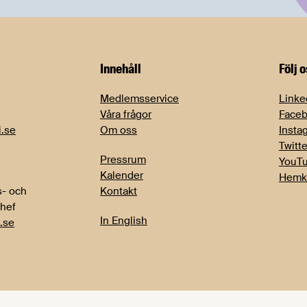
Innehåll
Följ 
Medlemsservice
Linke
Våra frågor
Face
i.se
Om oss
Insta
Twitte
Pressrum
YouT
Kalender
Hemk
- och
Kontakt
chef
In English
.se