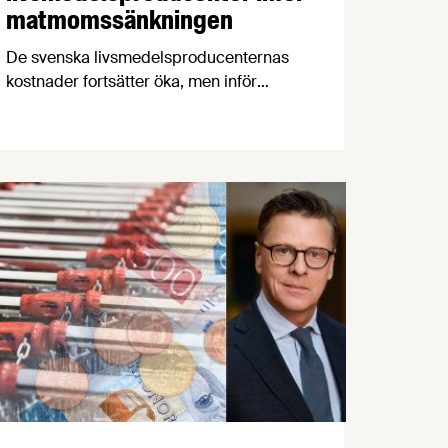
matmomssänkningen
De svenska livsmedelsproducenternas
kostnader fortsätter öka, men inför
matmomssänkningen i april har två av
tre producenter fått påbud från
dagligvaruhandeln om prisstopp. När
producenterna listar de viktigaste
konsumenttrenderna knuffar
svenskproducerat ner EMV från
förstaplatsen och lågprisfaktorn minskar
rejält. Det är några av nyheterna i
Livsmedelsföretagens konjunkturbrev för
Q4 2025.