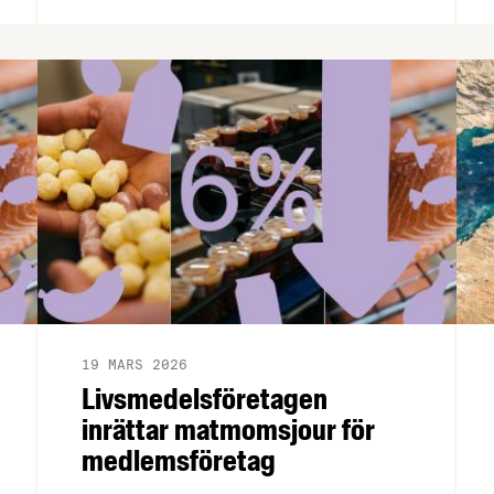
2024, något som hämmar viktiga
investeringar i produktivitet,
klimatomställning och konkurrenskraft.
Vår chefekonom Carl Eckerdal tycker att
rapporten borde läsas av de politiker
som fortsätter prata om "övervinster" i
livsmedelsbranschen.
19 MARS 2026
Livsmedelsföretagen
inrättar matmomsjour för
medlemsföretag