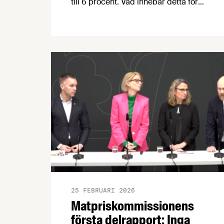
till 6 procent. Vad innebär detta för
konsumenterna? Sänks alla matpriser
med 6 procent? Hur påverkas svenska
livsmedelsproducenter? Vilken roll har
Matpriskommissionen? Och hur spelar
Irankriget in? Här svarar vi på de
vanligaste och viktigaste frågorna om
matmomssänkningen.
25 FEBRUARI 2026
Matpriskommissionens
första delrapport: Inga