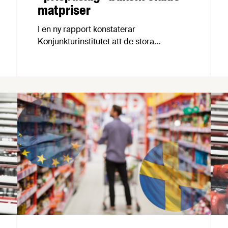
matpriser
I en ny rapport konstaterar
Konjunkturinstitutet att de stora
prisökningarna på livsmedel 2022–2023
berodde på ökade kostnader för
insatsvaror och löner.
Konjunkturinstitutet har även meddelat
att Matpriskommissionen kommer ta
hänsyn till ökade produktionskostnader,
något som välkomnas av
Livsmedelsföretagens chefekonom Carl
Eckerdal.