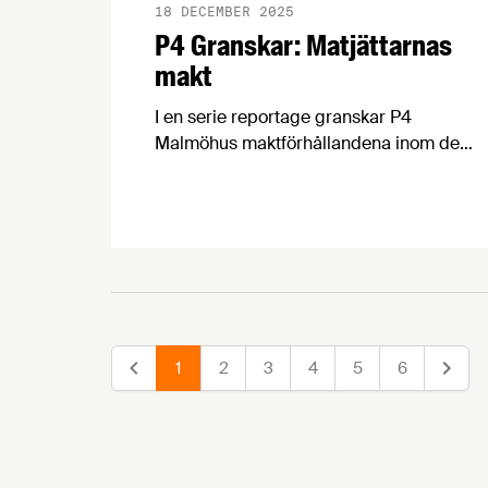
18 DECEMBER 2025
P4 Granskar: Matjättarnas
makt
I en serie reportage granskar P4
Malmöhus maktförhållandena inom den
svenska livsmedelskedjan. Bland annat
tittar man närmare på hur leverantörer
pressas att hålla nere sina priser och hur
den ökande andelen EMV påverkar
producenter och konsumenter.
1
2
3
4
5
6
Föregående
Nästa