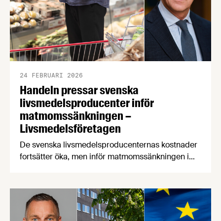
24 FEBRUARI 2026
Handeln pressar svenska
livsmedelsproducenter inför
matmomssänkningen –
Livsmedelsföretagen
De svenska livsmedelsproducenternas kostnader
fortsätter öka, men inför matmomssänkningen i
april har två av tre producenter fått påbud från
dagligvaruhandeln om prisstopp. När
producenterna listar de viktigaste
konsumenttrenderna knuffar svenskproducerat
ner EMV från förstaplatsen och lågprisfaktorn