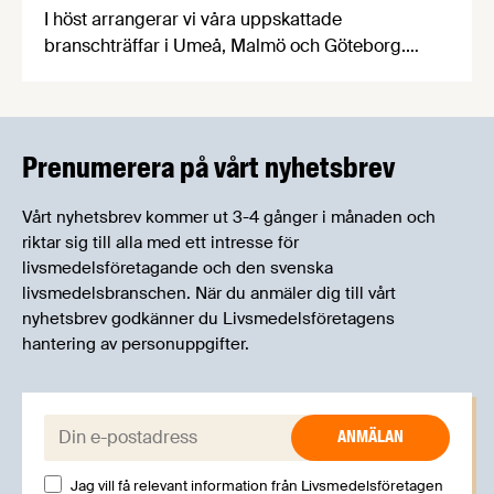
I höst arrangerar vi våra uppskattade
branschträffar i Umeå, Malmö och Göteborg.
Livsmedelsföretagens experter kommer att
informera om aktuella frågor samtidigt som du
kan träffa branschkollegor och utbyta
erfarenheter.
Prenumerera på vårt nyhetsbrev
Vårt nyhetsbrev kommer ut 3-4 gånger i månaden och
riktar sig till alla med ett intresse för
livsmedelsföretagande och den svenska
livsmedelsbranschen. När du anmäler dig till vårt
nyhetsbrev godkänner du Livsmedelsföretagens
hantering av personuppgifter.
E-post:
Jag vill få relevant information från Livsmedelsföretagen