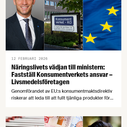
minskar rejält. Det är några av nyheterna i
Livsmedelsföretagens konjunkturbrev för Q4
2025.
12 FEBRUARI 2026
Näringslivets vädjan till ministern:
Fastställ Konsumentverkets ansvar –
Livsmedelsföretagen
Genomförandet av EU:s konsumentmaktsdirektiv
riskerar att leda till att fullt tjänliga produkter för
hundratals miljoner kronor måste kasseras. En
bred sammanslutning av svenska
näringslivsorganisationer begär nu att
civilminister Erik Slottner ingriper.