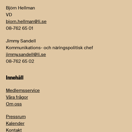
Björn Hellman
VD
bjorn.hellman@li.se
08-762 65 01
Jimmy Sandell
Kommunikations- och näringspolitisk chef
jimmy.sandell@li.se
08-762 65 02
Innehåll
Medlemsservice
Våra frågor
Om oss
Pressrum
Kalender
Kontakt