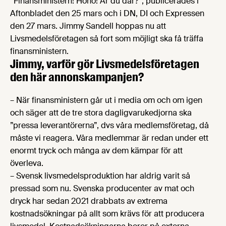
”Finansministern! Hoho! Är du där?”, publicerades i
Aftonbladet den 25 mars och i DN, DI och Expressen
den 27 mars. Jimmy Sandell hoppas nu att
Livsmedelsföretagen så fort som möjligt ska få träffa
finansministern.
Jimmy, varför gör Livsmedels­företagen
den här annonskampanjen?
– När finansministern går ut i media om och om igen
och säger att de tre stora dagligvarukedjorna ska
”pressa leverantörerna”, dvs våra medlemsföretag, då
måste vi reagera. Våra medlemmar är redan under ett
enormt tryck och många av dem kämpar för att
överleva.
– Svensk livsmedelsproduktion har aldrig varit så
pressad som nu. Svenska producenter av mat och
dryck har sedan 2021 drabbats av extrema
kostnadsökningar på allt som krävs för att producera