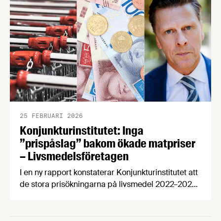
25 FEBRUARI 2026
Konjunkturinstitutet: Inga
”prispåslag” bakom ökade matpriser
– Livsmedelsföretagen
I en ny rapport konstaterar Konjunkturinstitutet att
de stora prisökningarna på livsmedel 2022–2023
berodde på ökade kostnader för insatsvaror och
löner. Konjunkturinstitutet har även meddelat att
Matpriskommissionen kommer ta hänsyn till ökade