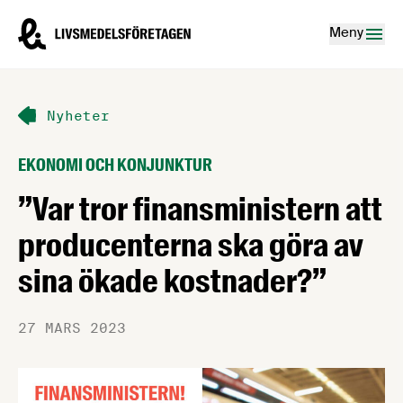
Hoppa till innehåll
Livsmedelsföretagen – till startsidan
Meny
Nyheter
EKONOMI OCH KONJUNKTUR
”Var tror finansministern att
producenterna ska göra av
sina ökade kostnader?”
27 MARS 2023