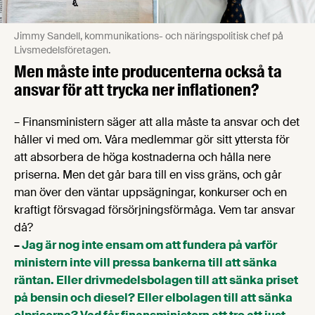
Jimmy Sandell, kommunikations- och näringspolitisk chef på
Livsmedelsföretagen.
Men måste inte producenterna också ta
ansvar för att trycka ner inflationen?
– Finansministern säger att alla måste ta ansvar och det
håller vi med om. Våra medlemmar gör sitt yttersta för
att absorbera de höga kostnaderna och hålla nere
priserna. Men det går bara till en viss gräns, och går
man över den väntar uppsägningar, konkurser och en
kraftigt försvagad försörjningsförmåga. Vem tar ansvar
då?
–
Jag är nog inte ensam om att fundera på varför
ministern inte vill pressa bankerna till att sänka
räntan. Eller drivmedelsbolagen till att sänka priset
på bensin och diesel? Eller elbolagen till att sänka