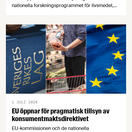
nationella forskningsprogrammet för livsmedel,
NFP Livs. Inriktningarna är "hållbara och robusta
försörjningsvägar" samt "hållbara insatsvaror för
en motståndskraftig livsmedelsförsörjning", och
båda syftar till att bana väg för innovationer som
stärker Sveriges livsmedelsförsörjning.
1 JULI 2026
EU öppnar för pragmatisk tillsyn av
konsumentmaktsdirektivet
EU-kommissionen och de nationella