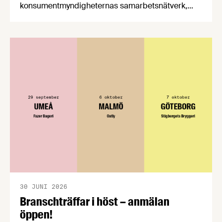
konsumentmyndigheternas samarbetsnätverk,
CPC-nätverket, har kommit med en gemensam
förståelse om införandet av det nya
konsumentmaktsdirektivet. Livsmedelsföretagen
välkomnar att det på EU-nivå nu formellt erkänns
att införandet av direktivet skapar betydande
praktiska problem för företag.
30 JUNI 2026
Branschträffar i höst – anmälan
öppen!