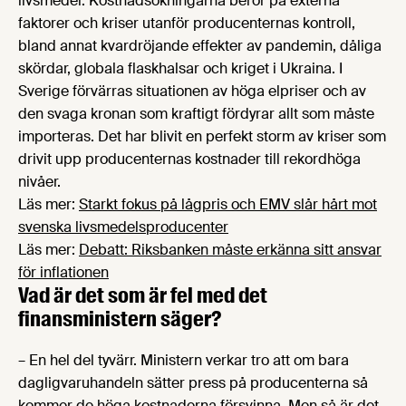
livsmedel. Kostnadsökningarna beror på externa
faktorer och kriser utanför producenternas kontroll,
bland annat kvardröjande effekter av pandemin, dåliga
skördar, globala flaskhalsar och kriget i Ukraina. I
Sverige förvärras situationen av höga elpriser och av
den svaga kronan som kraftigt fördyrar allt som måste
importeras. Det har blivit en perfekt storm av kriser som
drivit upp producenternas kostnader till rekordhöga
nivåer.
Läs mer:
Starkt fokus på lågpris och EMV slår hårt mot
svenska livsmedelsproducenter
Läs mer:
Debatt: Riksbanken måste erkänna sitt ansvar
för inflationen
Vad är det som är fel med det
finansministern säger?
– En hel del tyvärr. Ministern verkar tro att om bara
dagligvaruhandeln sätter press på producenterna så
kommer de höga kostnaderna försvinna. Men så är det