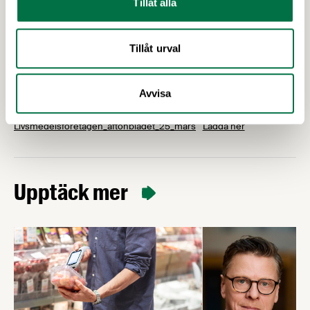
Tillåt alla
Tillåt urval
Avvisa
Livsmedelsforetagen_aftonbladet_25_mars
Ladda ner
Upptäck mer