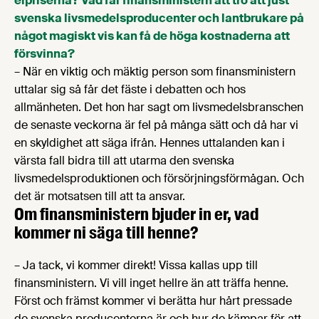
elpriserna? Vad får finansministern att tro att just
svenska livsmedelsproducenter och lantbrukare på
något magiskt vis kan få de höga kostnaderna att
försvinna?
– När en viktig och mäktig person som finansministern
uttalar sig så får det fäste i debatten och hos
allmänheten. Det hon har sagt om livsmedelsbranschen
de senaste veckorna är fel på många sätt och då har vi
en skyldighet att säga ifrån. Hennes uttalanden kan i
värsta fall bidra till att utarma den svenska
livsmedelsproduktionen och försörjningsförmågan. Och
det är motsatsen till att ta ansvar.
Om finansministern bjuder in er, vad
kommer ni säga till henne?
– Ja tack, vi kommer direkt! Vissa kallas upp till
finansministern. Vi vill inget hellre än att träffa henne.
Först och främst kommer vi berätta hur hårt pressade
de svenska producenterna är och hur de kämpar för att