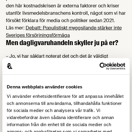
den här kostnadskrisen är externa faktorer och kriser
utanför livsmedelsbranschens kontroll, något som vi har
försökt förklara för media och politiker sedan 2021.
Läs mer:
Debatt: Populistiskt myggsilande stärker inte
Sveriges försörjningsförmåga
Men dagligvaruhandeln skyller ju på er?
– Jo, vi har såklart noterat det och det är väldigt
olyckligt. De vet likaväl som vi vad det är som orsakar
de här kostnadsökningarna och hur hårt pressade våra
medlemmar är. Jag hade önskat att handeln hade
kunnat hjälpa oss och lantbruket att förklara för
Denna webbplats använder cookies
politikerna och allmänheten varför matpriserna ökar så
Vi använder enhetsidentifierare för att anpassa innehållet
mycket. Det hade gjort stor skillnad.
och annonserna till användarna, tillhandahålla funktioner
– Men det är inte för sent än. Vi samarbetar väldigt
för sociala medier och analysera vår trafik. Vi
gärna. Både för att ta oss ur den här krisen och för att
vidarebefordrar även sådana identifierare och annan
stärka och rusta den svenska livsmedelssektorn för
information från din enhet till de sociala medier och
framtiden.
annons- och analysföretag som vi samarbetar med.