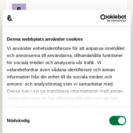
6
OKT
Branschträff – Malmö
Denna webbplats använder cookies
Branschträff
6 oktober
Vi använder enhetsidentifierare för att anpassa innehållet
Oatly HQ, Ångfärjekajen 8, 211 19 Malmö
och annonserna till användarna, tillhandahålla funktioner
för sociala medier och analysera vår trafik. Vi
vidarebefordrar även sådana identifierare och annan
information från din enhet till de sociala medier och
annons- och analysföretag som vi samarbetar med.
7
Dessa kan i sin tur kombinera informationen med annan
information som du har tillhandahållit eller som de har
OKT
samlat in när du har använt deras tjänster.
Branschträff – Göteborg
Samtyckesval
Nödvändig
Branschträff
7 oktober