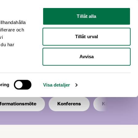
Nyhetsrum
Om oss
Tillåt alla
illhandahålla
ifierare och
Tillåt urval
vi
 du har
Avvisa
ring
Visa detaljer
nformationsmöte
Konferens
Kurs/utbildning