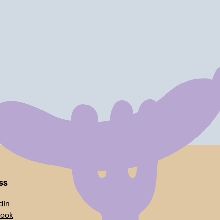
oss
dIn
book