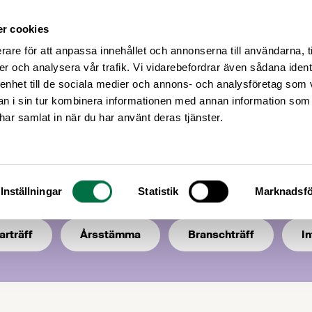
r cookies
Medlemsservice
Våra frågor
rare för att anpassa innehållet och annonserna till användarna, t
er och analysera vår trafik. Vi vidarebefordrar även sådana ident
 enhet till de sociala medier och annons- och analysföretag som 
 i sin tur kombinera informationen med annan information som
e har samlat in när du har använt deras tjänster.
mande kurser, konferenser, seminarier
an vara både våra egna och andras.
Inställningar
Statistik
Marknadsfö
arträff
Årsstämma
Branschträff
I