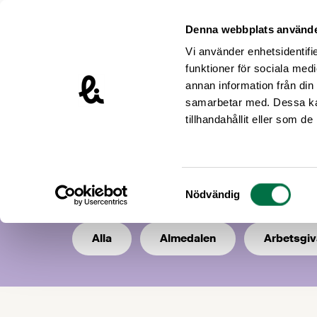
Hoppa till innehåll
Livsmedelsföretagen – till startsidan
Denna webbplats använde
Vi använder enhetsidentifie
funktioner för sociala medi
annan information från din
Workshop
samarbetar med. Dessa kan
tillhandahållit eller som d
Här samlar vi information om kom
och annat viktigt. Evenemangen k
Samtyckesval
Nödvändig
Alla
Almedalen
Arbetsgiv