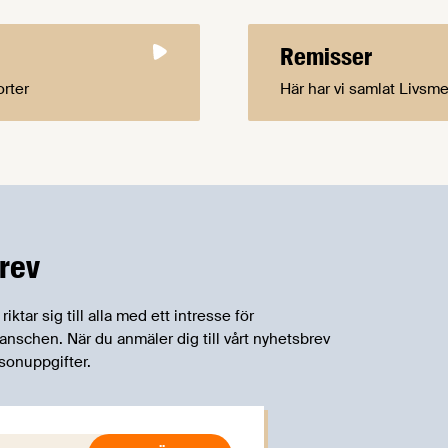
Remisser
orter
Här har vi samlat Livsm
rev
tar sig till alla med ett intresse för
schen. När du anmäler dig till vårt nyhetsbrev
sonuppgifter.