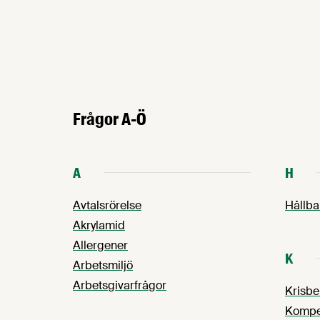
Frågor A-Ö
A
H
Avtalsrörelse
Hållba
Akrylamid
Allergener
K
Arbetsmiljö
Arbetsgivarfrågor
Krisb
Kompet