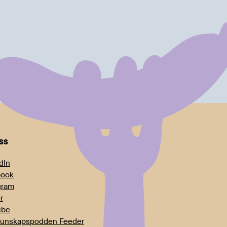
oss
dIn
book
gram
r
ube
unskapspodden Feeder