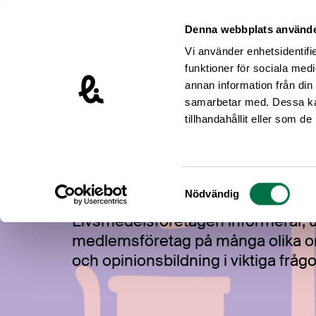
Hoppa till innehåll
Livsmedelsföretagen – till startsidan
Denna webbplats använde
Vi använder enhetsidentifie
funktioner för sociala medi
annan information från din
samarbetar med. Dessa kan
tillhandahållit eller som d
Våra frågor
Samtyckesval
Nödvändig
Livsmedelsföretagen informerar, ut
medlemsföretag på många olika om
och opinionsbildning i viktiga fråg