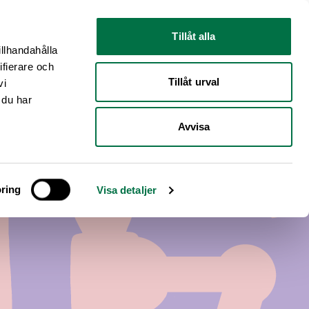
Nyhetsrum
Om oss
Tillåt alla
illhandahålla
ifierare och
Tillåt urval
vi
 du har
Avvisa
ring
Visa detaljer