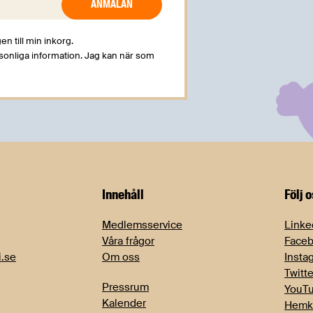
en till min inkorg.
rsonliga information. Jag kan när som
Innehåll
Följ 
Medlemsservice
Linke
Våra frågor
Face
i.se
Om oss
Insta
Twitte
Pressrum
YouT
Kalender
Hemk