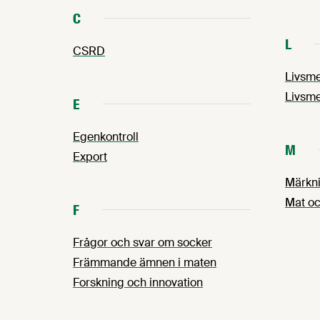
C
L
CSRD
Livsme
Livsme
E
Egenkontroll
M
Export
Märkni
Mat oc
F
Frågor och svar om socker
Främmande ämnen i maten
Forskning och innovation