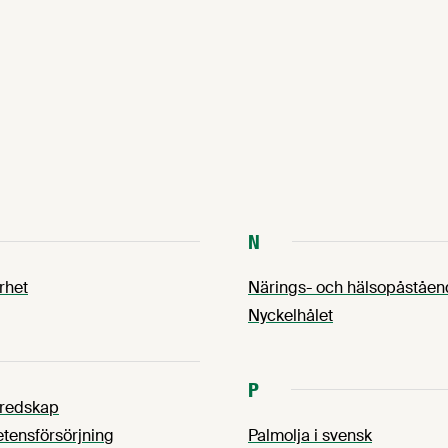
N
rhet
Närings- och hälsopåståe
Nyckelhålet
P
eredskap
ensförsörjning
Palmolja i svensk