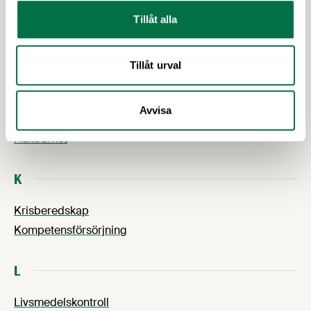
F
Tillåt alla
Frågor och svar om socker
Främmande ämnen i maten
Tillåt urval
Forskning och innovation
H
Avvisa
Hållbarhet
K
Krisberedskap
Kompetensförsörjning
L
Livsmedelskontroll