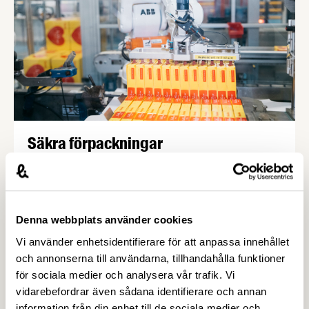
Säkra förpackningar
Förpackningen är det första som konsumenten ser
av de livsmedel vi tillverkar. Att förpackningen är
säker förutsätter konsumenten att vi som
livsmedelstillverkare har kontrollerat, och det
Denna webbplats använder cookies
förtroendet måste vi vårda. Bästa sättet att leva
Vi använder enhetsidentifierare för att anpassa innehållet
upp till det är att skaffa sig mera kunskaper om
och annonserna till användarna, tillhandahålla funktioner
förpackningar och de krav som finns.
Frågor A-Ö
för sociala medier och analysera vår trafik. Vi
vidarebefordrar även sådana identifierare och annan
information från din enhet till de sociala medier och