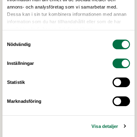
A
annons- och analysföretag som vi samarbetar med.
Avtalsrörelse
Dessa kan i sin tur kombinera informationen med annan
information som du har tillhandahållit eller som de har
Akrylamid
samlat in när du har använt deras tjänster.
Allergener
Samtyckesval
Arbetsmiljö
Nödvändig
Arbetsgivarfrågor
Inställningar
C
CSRD
Statistik
E
Marknadsföring
Egenkontroll
Export
Visa detaljer