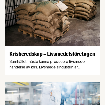
matvanor vara frivilliga och evidensbaserade.
Krisberedskap – Livsmedelsföretagen
Samhället måste kunna producera livsmedel i
händelse av kris. Livsmedelsindustrin är
samhällsviktig. Statens roll är dels att säkra
grundförutsättningar som vatten och el, dels att
bedriva en politik som främjar tillväxten av en
konkurrens- och motståndskraftig
livsmedelsindustri.