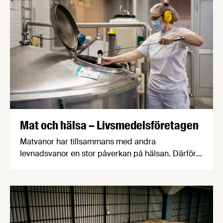
Mat och hälsa – Livsmedelsföretagen
Matvanor har tillsammans med andra
levnadsvanor en stor påverkan på hälsan. Därför
jobbar svensk livsmedelsindustri på flera sätt med
frågan, inte minst genom att erbjuda ett brett
utbud av produkter som underlättar att äta
hälsosamt. För att stödja företagens arbete med
folkhälsa bör politikens åtgärder för bättre