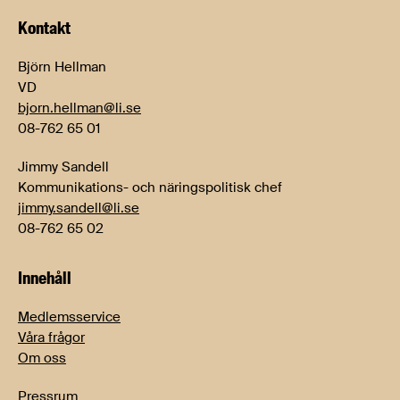
Kontakt
Björn Hellman
VD
bjorn.hellman@li.se
08-762 65 01
Jimmy Sandell
Kommunikations- och näringspolitisk chef
jimmy.sandell@li.se
08-762 65 02
Innehåll
Medlemsservice
Våra frågor
Om oss
Pressrum