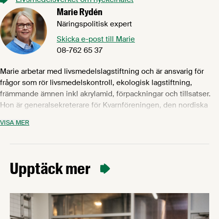
Marie Rydén
Näringspolitisk expert
Skicka e-post till Marie
08-762 65 37
Marie arbetar med livsmedelslagstiftning och är ansvarig för
frågor som rör livsmedelskontroll, ekologisk lagstiftning,
främmande ämnen inkl akrylamid, förpackningar och tillsatser.
Hon är generalsekreterare för Kvarnföreningen, den nordiska
glassföreningen North European Ice cream Association, direktör
VISA MER
i Choklad- och kexfabikantföreningen och samordnar
referensgruppen för kvalitet, lagstiftning och märkning (KLM).
Marie har bred erfarenhet från livsmedelsindustrin och har
arbetat med produktutveckling och lagstiftningsfrågor på bl a
Upptäck mer
Arla, Unilever och Lantmännen och har en Master of Science
från Högskolan i Karlstad