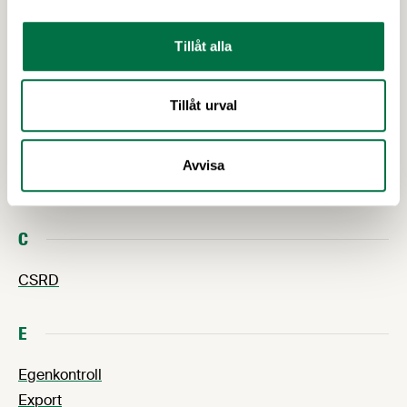
uppnå målen i Parisavtalet och FN:s globala mål
för hållbar utveckling.
A
Tillåt alla
Avtalsrörelse
Tillåt urval
Akrylamid
Allergener
Arbetsmiljö
Avvisa
Arbetsgivarfrågor
C
CSRD
E
Egenkontroll
Export