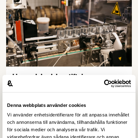
Livsmedel och lagstiftning –
Livsmedelsföretagen
I en alltmer globaliserad värld där handeln med
livsmedel ökar är det viktigt att vi har enkla, klara
Denna webbplats använder cookies
och tydliga regler kring livsmedelsproduktionen,
Vi använder enhetsidentifierare för att anpassa innehållet
både för våra medlemsföretag och för
och annonserna till användarna, tillhandahålla funktioner
konsumenterna.
för sociala medier och analysera vår trafik. Vi
vidarebefordrar även sådana identifierare och annan