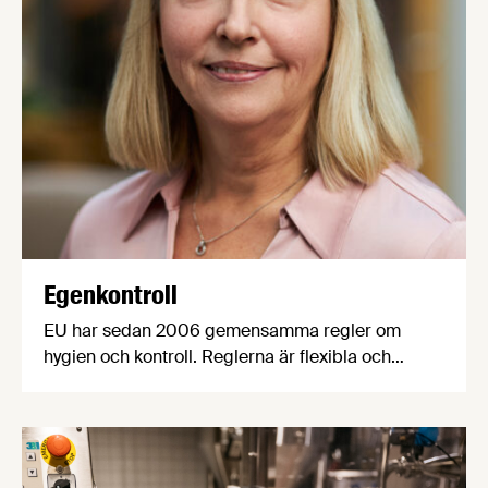
Egenkontroll
EU har sedan 2006 gemensamma regler om
hygien och kontroll. Reglerna är flexibla och
inriktade på de mål som ska uppnås. Det är
livsmedelsföretagaren som har ansvaret för att
produkterna är säkra, rätt märkta och att de kan
spåras ett steg bakåt och ett steg framåt i
hanteringen.