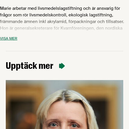
Marie arbetar med livsmedelslagstiftning och är ansvarig för
frågor som rör livsmedelskontroll, ekologisk lagstiftning,
främmande ämnen inkl akrylamid, förpackningar och tillsatser.
Hon är generalsekreterare för Kvarnföreningen, den nordiska
glassföreningen North European Ice cream Association, direktör
VISA MER
i Choklad- och kexfabikantföreningen och samordnar
referensgruppen för kvalitet, lagstiftning och märkning (KLM).
Marie har bred erfarenhet från livsmedelsindustrin och har
arbetat med produktutveckling och lagstiftningsfrågor på bl a
Upptäck mer
Arla, Unilever och Lantmännen och har en Master of Science
från Högskolan i Karlstad