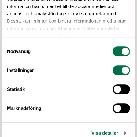
information från din enhet till de sociala medier och
annons- och analysföretag som vi samarbetar med.
Dessa kan i sin tur kombinera informationen med annan
information som du har tillhandahållit eller som de har
samlat in när du har använt deras tjänster.
Samtyckesval
Nödvändig
Inställningar
Hållbarhet – Livsmedelsföretagen
För att föda en växande befolkning behöver den
Statistik
globala produktionen och konsumtionen av
livsmedel förändras. Lösningarna finns inom hela
Marknadsföring
livsmedelskedjan – från primärproduktion till
livsmedelsproduktion och vidare till
dagligvaruhandeln och konsumenten.
Livsmedelsindustrin i Sverige ska bidra till att
Frågor A-Ö
Visa detaljer