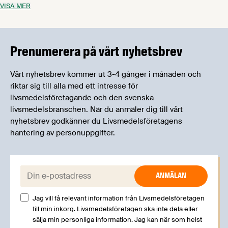
VISA MER
från någon av våra utbildningar eller om du helt enkelt har en
fråga som du är osäker på vem du ska vända dig till. Magnus har
mångårig erfarenhet från en rad olika befattningar inom
servicenäringen.
Prenumerera på vårt nyhetsbrev
Vårt nyhetsbrev kommer ut 3-4 gånger i månaden och
riktar sig till alla med ett intresse för
livsmedelsföretagande och den svenska
livsmedelsbranschen. När du anmäler dig till vårt
nyhetsbrev godkänner du Livsmedelsföretagens
hantering av personuppgifter.
E-post:
Jag vill få relevant information från Livsmedelsföretagen
till min inkorg. Livsmedelsföretagen ska inte dela eller
sälja min personliga information. Jag kan när som helst