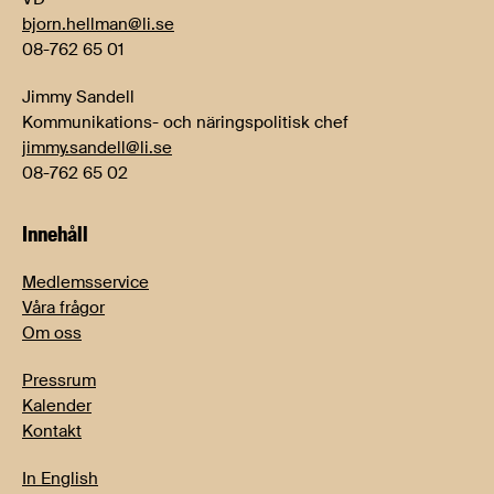
bjorn.hellman@li.se
08-762 65 01
Jimmy Sandell
Kommunikations- och näringspolitisk chef
jimmy.sandell@li.se
08-762 65 02
Innehåll
Medlemsservice
Våra frågor
Om oss
Pressrum
Kalender
Kontakt
In English