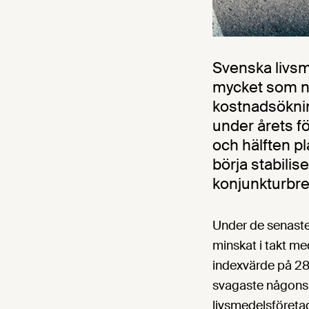
Svenska livsme
mycket som nu
kostnadsöknin
under årets fö
och hälften pl
börja stabili
konjunkturbre
Under de senaste 
minskat i takt me
indexvärde på 28
svagaste någonsin
livsmedelsföretag