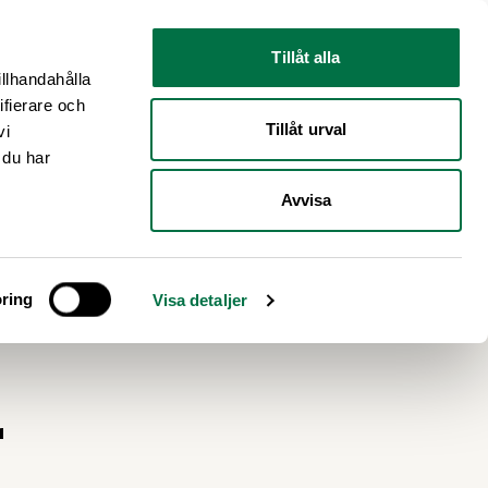
Nyhetsrum
Om oss
Tillåt alla
illhandahålla
ifierare och
Tillåt urval
vi
 du har
Avvisa
ring
Visa detaljer
r