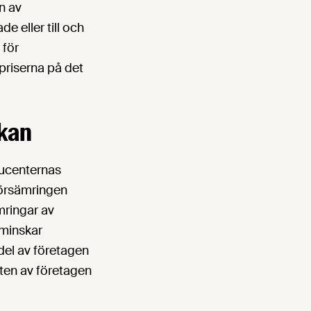
n av
e eller till och
 för
priserna på det
rkan
ducenternas
försämringen
mringar av
 minskar
edel av företagen
ften av företagen