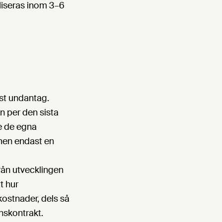
iliseras inom 3–6
st undantag.
n per den sista
e de egna
men endast en
rån utvecklingen
t hur
kostnader, dels så
nskontrakt.