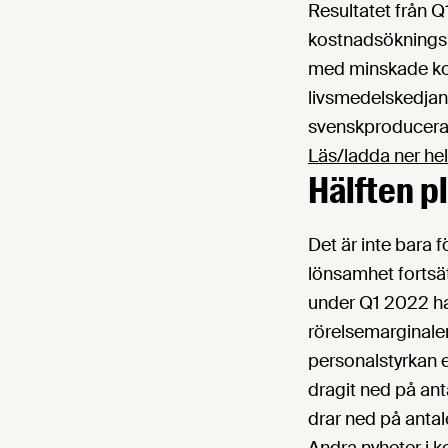
Resultatet från Q
kostnadsökningskr
med minskade kos
livsmedelskedjan
svenskproducerad
Läs/ladda ner hel
Hälften p
Det är inte bara 
lönsamhet fortsät
under Q1 2022 ha
rörelsemarginalen
personalstyrkan e
dragit ned på ant
drar ned på antal
Andra nyheter i k