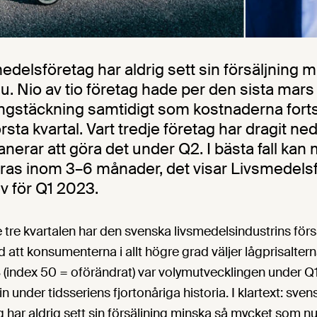
delsföretag har aldrig sett sin försäljning 
. Nio av tio företag hade per den sista mars
gstäckning samtidigt som kostnaderna fortsa
rsta kvartal. Vart tredje företag har dragit ne
anerar att göra det under Q2. I bästa fall kan
seras inom 3–6 månader, det visar Livsmedel
v för Q1 2023.
tre kvartalen har den svenska livsmedelsindustrins för
d att konsumenterna i allt högre grad väljer lågprisaltern
 (index 50 = oförändrat) var volymutvecklingen under 
 under tidsseriens fjortonåriga historia. I klartext: sven
 har aldrig sett sin försäljning minska så mycket som n