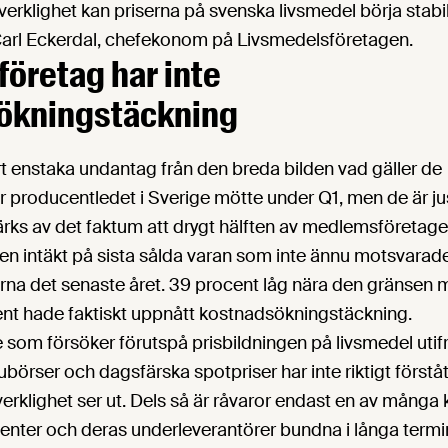
verklighet kan priserna på svenska livsmedel börja stab
arl Eckerdal, chefekonom på Livsmedelsföretagen.
 företag har inte
ökningstäckning
art enstaka undantag från den breda bilden vad gäller de
 producentledet i Sverige mötte under Q1, men de är ju
rks av det faktum att drygt hälften av medlemsföretage
n intäkt på sista sålda varan som inte ännu motsvarad
na det senaste året. 39 procent låg nära den gränsen 
nt hade faktiskt uppnått kostnadsökningstäckning.
som försöker förutspå prisbildningen på livsmedel utif
ubörser och dagsfärska spotpriser har inte riktigt förståt
rklighet ser ut. Dels så är råvaror endast en av många 
nter och deras underleverantörer bundna i långa termi