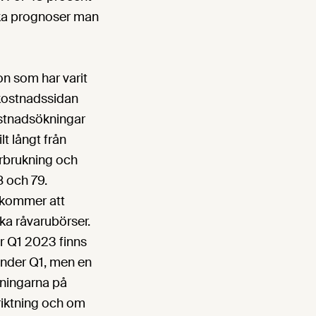
iska prognoser man
n som har varit
 kostnadssidan
ostnadsökningar
t långt från
rbrukning och
8 och 79.
a kommer att
ika råvarubörser.
r Q1 2023 finns
under Q1, men en
kningarna på
 riktning och om