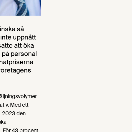
minska så
 inte uppnått
tte att öka
d på personal
 matpriserna
sföretagens
säljningsvolymer
ativ. Med ett
Q1 2023 den
ska
u. För 43 procent