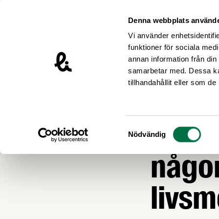
Hoppa till innehåll
Livsmedelsföretagen – till startsidan
Denna webbplats använde
Vi använder enhetsidentifie
funktioner för sociala medi
annan information från din
samarbetar med. Dessa kan
Nyheter
tillhandahållit eller som d
EKONOMI OCH KO
Störs
Samtyckesval
Nödvändig
någon
livs