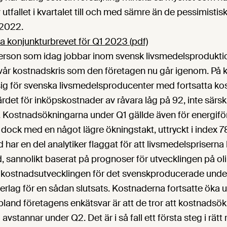
 utfallet i kvartalet till och med sämre än de pessimist
 2022.
a konjunkturbrevet för Q1 2023 (pdf)
person som idag jobbar inom svensk livsmedelsproduktio
vår kostnadskris som den företagen nu går igenom. På
 sig för svenska livsmedelsproducenter med fortsatta k
rdet för inköpskostnader av råvara låg på 92, inte särskil
 Kostnadsökningarna under Q1 gällde även för energifö
, dock med en något lägre ökningstakt, uttryckt i index 7
d har en del analytiker flaggat för att livsmedelsprisern
d, sannolikt baserat på prognoser för utvecklingen på ol
kostnadsutvecklingen för det svenskproducerade unde
erlag för en sådan slutsats. Kostnaderna fortsatte öka 
 bland företagens enkätsvar är att de tror att kostnadsö
avstannar under Q2. Det är i så fall ett första steg i rätt