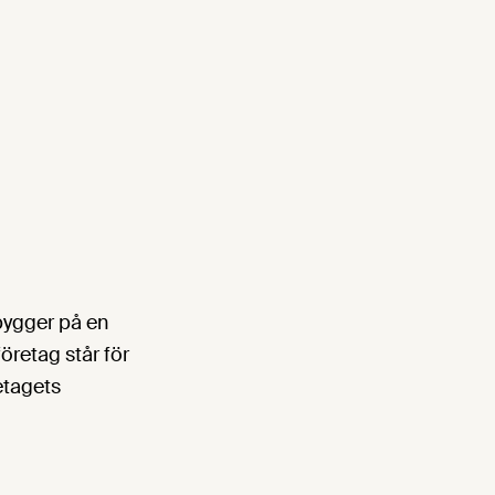
bygger på en
retag står för
etagets