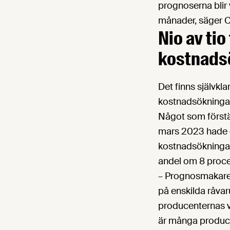
prognoserna blir 
månader, säger C
Nio av tio
kostnads
Det finns självkl
kostnadsökningar
Något som förstä
mars 2023 hade e
kostnadsökningar
andel om 8 proce
– Prognosmakare 
på enskilda råvar
producenternas ve
är många produce