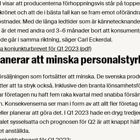
1 visar att producenterna förhoppningsvis står på toppe
önet och att de i bästa fall kan se fram emot oförändrad
tnader. Med de långa ledtider som är kännetecknande
 är det med andra ord 3–6 månader bort att konsument
e går i samma riktning, säger Carl Eckerdal.
a konjunkturbrevet för Q1 2023 (pdf)
lanerar att minska personalsty
försäljningen som fortsätter att minska. De svenska pro
ter att ta stryk också. Inklusive den branta lönsamhets
r företagen nu haft fem raka kvartal med snabba försä
. Konsekvenserna ser man i form av att allt fler företag
ller planerar att göra det. I Q1 2023 hade en dryg tredj
alet sysselsatta och prognosen för Q2 är att knappt häl
et anställda.
onjunkturbrevet för Q1 2023: