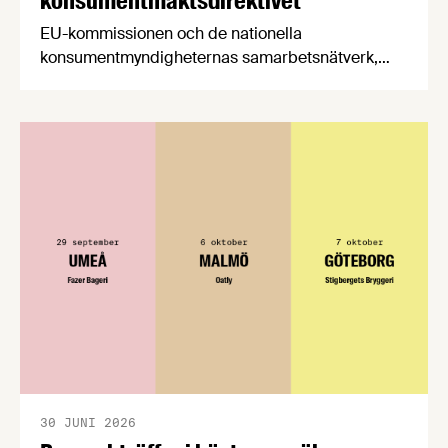
konsumentmaktsdirektivet
EU-kommissionen och de nationella
konsumentmyndigheternas samarbetsnätverk,
CPC-nätverket, har kommit med en gemensam
förståelse om införandet av det nya
konsumentmaktsdirektivet. Livsmedelsföretagen
välkomnar att det på EU-nivå nu formellt erkänns
att införandet av direktivet skapar betydande
praktiska problem för företag.
30 JUNI 2026