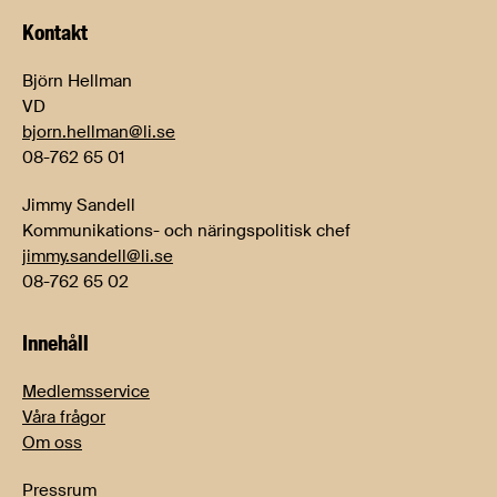
Kontakt
Björn Hellman
VD
bjorn.hellman@li.se
08-762 65 01
Jimmy Sandell
Kommunikations- och näringspolitisk chef
jimmy.sandell@li.se
08-762 65 02
Innehåll
Medlemsservice
Våra frågor
Om oss
Pressrum