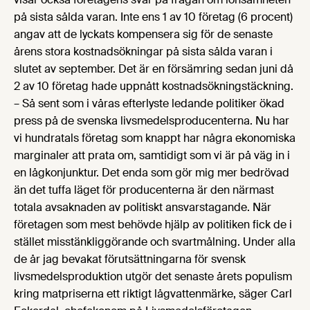
på sista sålda varan. Inte ens 1 av 10 företag (6 procent)
angav att de lyckats kompensera sig för de senaste
årens stora kostnadsökningar på sista sålda varan i
slutet av september. Det är en försämring sedan juni då
2 av 10 företag hade uppnått kostnadsökningstäckning.
– Så sent som i våras efterlyste ledande politiker ökad
press på de svenska livsmedelsproducenterna. Nu har
vi hundratals företag som knappt har några ekonomiska
marginaler att prata om, samtidigt som vi är på väg in i
en lågkonjunktur. Det enda som gör mig mer bedrövad
än det tuffa läget för producenterna är den närmast
totala avsaknaden av politiskt ansvarstagande. När
företagen som mest behövde hjälp av politiken fick de i
stället misstänkliggörande och svartmålning. Under alla
de år jag bevakat förutsättningarna för svensk
livsmedelsproduktion utgör det senaste årets populism
kring matpriserna ett riktigt lågvattenmärke, säger Carl