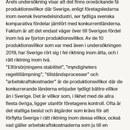
Årets undersökning visar att det finns oroväckande få
produktionsvillkor där Sverige, enligt företagsledarna
inom svensk livsmedelsindustri, ser tydliga svenska
komparativa fördelar jämfört med konkurrentländerna.
Faktum är att det endast väger över till Sveriges fördel
inom två av fjorton produktionsvillkor. Av de 10
produktionsvillkor som var med även i undersökningen
2019, har Sverige rört sig i fel riktning inom åtta, och i
rätt riktning inom två.
”Elförsörjningens stabilitet”, ”myndigheters
regeltillämpning”, ”tillståndsprocesser” och
”arbetskraftskostnader” är de produktionsvillkor där de
konkurrerande länderna erbjuder tydligt bättre villkor
än i Sverige. Det är villkor som, i likhet med de allra
flesta övriga, ligger utanför företagens kontroll. Ofta är
det statliga beslut och åtgärder som krävs för att
förflytta Sverige i rätt riktning inom dessa villkor, också
vad gäller arbetskraftskostnaderna som ju till en