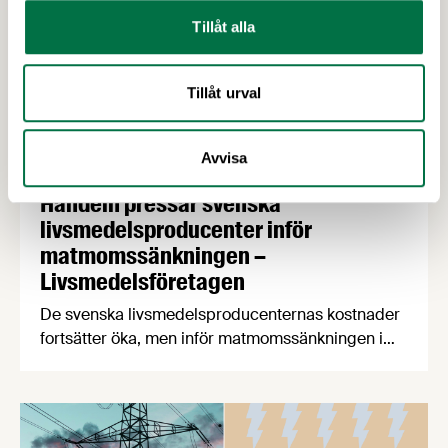
Tillåt alla
Tillåt urval
Avvisa
24 FEBRUARI 2026
Handeln pressar svenska
livsmedelsproducenter inför
matmomssänkningen –
Livsmedelsföretagen
De svenska livsmedelsproducenternas kostnader
fortsätter öka, men inför matmomssänkningen i
april har två av tre producenter fått påbud från
dagligvaruhandeln om prisstopp. När
producenterna listar de viktigaste
konsumenttrenderna knuffar svenskproducerat