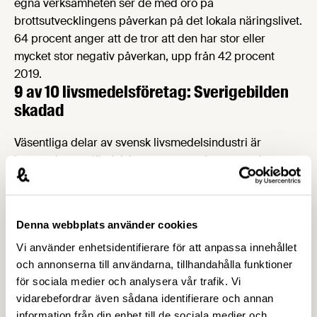
egna verksamheten ser de med oro på
brottsutvecklingens påverkan på det lokala näringslivet.
64 procent anger att de tror att den har stor eller
mycket stor negativ påverkan, upp från 42 procent
2019.
9 av 10 livsmedelsföretag: Sverigebilden
skadad
Väsentliga delar av svensk livsmedelsindustri är
beroende av utländsk kompetens, och en negativ
Sverigebild verkar som en bromskloss i
rekryteringssammanhang. Nio av tio företag anser att
Sverigebilden fått sig en törn av den våldsamma
Denna webbplats använder cookies
gängkriminaliteteten, jämfört med 64 procent 2019.
Framtida investeringar i Sverige kan försvåras eller till
Vi använder enhetsidentifierare för att anpassa innehållet
och annonserna till användarna, tillhandahålla funktioner
och med omöjliggöras om utländsk arbetskraft drar sig
för sociala medier och analysera vår trafik. Vi
för att komma till Sverige på grund av den ökande
vidarebefordrar även sådana identifierare och annan
otryggheten.
information från din enhet till de sociala medier och