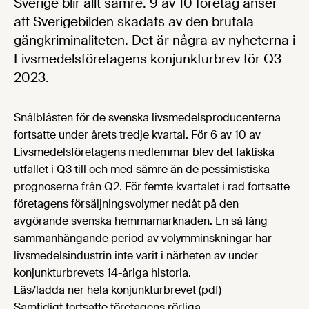
Sverige blir allt sämre. 9 av 10 företag anser
att Sverigebilden skadats av den brutala
gängkriminaliteten. Det är några av nyheterna i
Livsmedelsföretagens konjunkturbrev för Q3
2023.
Snålblåsten för de svenska livsmedelsproducenterna
fortsatte under årets tredje kvartal. För 6 av 10 av
Livsmedelsföretagens medlemmar blev det faktiska
utfallet i Q3 till och med sämre än de pessimistiska
prognoserna från Q2. För femte kvartalet i rad fortsatte
företagens försäljningsvolymer nedåt på den
avgörande svenska hemmamarknaden. En så lång
sammanhängande period av volymminskningar har
livsmedelsindustrin inte varit i närheten av under
konjunkturbrevets 14-åriga historia.
Läs/ladda ner hela konjunkturbrevet (pdf)
Samtidigt fortsatte företagens rörliga