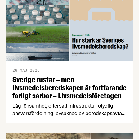
ner EMV från förstaplatsen och lågprisfaktorn
minskar rejält. Det är några av nyheterna i
Livsmedelsföretagens konjunkturbrev för Q4
2025.
28 MAJ 2026
Sverige rustar – men
livsmedelsberedskapen är fortfarande
farligt sårbar – Livsmedelsföretagen
Låg lönsamhet, eftersatt infrastruktur, otydlig
ansvarsfördelning, avsaknad av beredskapsavtal
och osäkra handelsvägar hotar Sveriges förmåga
att försörja befolkningen med mat vid kris och
krig. Det visar en ny beredskapsrapport från