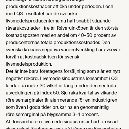
produktionskostnader att öka under perioden. I och
med Q3-resultatet har de svenska
livsmedelsproducenterna nu haft snabbt stigande
råvarukostnader i tre år. Råvaruinköpen är den största
kostnadsposten med en andel om 40–50 procent av
producenternas totala produktionskostnader. Den
svenska kronans negativa värdeutveckling har avsevärt
förvärrat kostnadskrisen för svensk
livsmedelsproduktion.
Det är inte bara företagens försäljning som slår ett nytt
negativt rekord. Livsmedelsindustrins lönsamhet i Q3
landar på index 30 vilket är långt under den neutrala
utvecklingen på index 50. Sju raka kvartal av vikande
rörelsemarginaler är alarmerande för en industrigren
som även i goda tider brukar ha en genomsnittlig
rörelsemarginal på blygsamma 3–4 procent.
Att lönsamheten i livsmedelsindustrin är hårt pressad
visar också företagens svar på frågan om lönsamheten