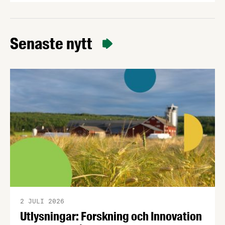
försämrats för svenska producenter av mat och
dryck. Samtidigt visar Livsmedelsföretagens nya
konjunkturbrev att decennier av för låga
Senaste nytt
investeringar riskerar att underminera svensk
livsmedelsberedskap och konkurrenskraft.
2 JULI 2026
Utlysningar: Forskning och Innovation