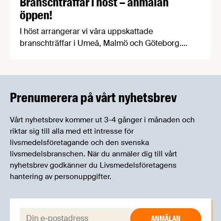
Branschträffar i höst – anmälan
öppen!
I höst arrangerar vi våra uppskattade
branschträffar i Umeå, Malmö och Göteborg.
Livsmedelsföretagens experter kommer att
informera om aktuella frågor samtidigt som du
kan träffa branschkollegor och utbyta
erfarenheter.
Prenumerera på vårt nyhetsbrev
Vårt nyhetsbrev kommer ut 3-4 gånger i månaden och
riktar sig till alla med ett intresse för
livsmedelsföretagande och den svenska
livsmedelsbranschen. När du anmäler dig till vårt
nyhetsbrev godkänner du Livsmedelsföretagens
hantering av personuppgifter.
E-post: