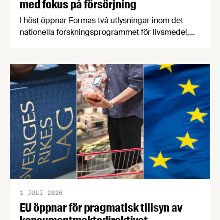
med fokus på försörjning
I höst öppnar Formas två utlysningar inom det
nationella forskningsprogrammet för livsmedel,
NFP Livs. Inriktningarna är "hållbara och robusta
försörjningsvägar" samt "hållbara insatsvaror för
en motståndskraftig livsmedelsförsörjning", och
båda syftar till att bana väg för innovationer som
stärker Sveriges livsmedelsförsörjning.
1 JULI 2026
EU öppnar för pragmatisk tillsyn av