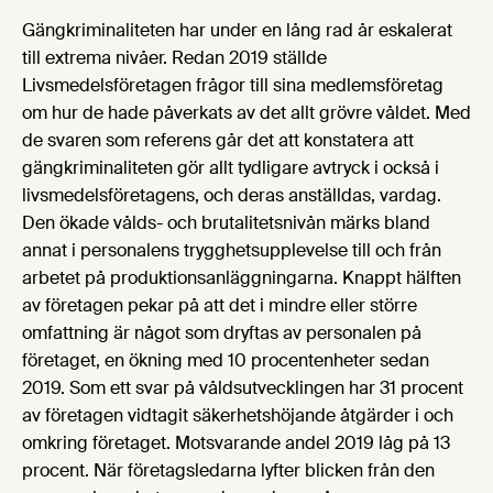
Gängkriminaliteten har under en lång rad år eskalerat
till extrema nivåer. Redan 2019 ställde
Livsmedelsföretagen frågor till sina medlemsföretag
om hur de hade påverkats av det allt grövre våldet. Med
de svaren som referens går det att konstatera att
gängkriminaliteten gör allt tydligare avtryck i också i
livsmedelsföretagens, och deras anställdas, vardag.
Den ökade vålds- och brutalitetsnivån märks bland
annat i personalens trygghetsupplevelse till och från
arbetet på produktionsanläggningarna. Knappt hälften
av företagen pekar på att det i mindre eller större
omfattning är något som dryftas av personalen på
företaget, en ökning med 10 procentenheter sedan
2019. Som ett svar på våldsutvecklingen har 31 procent
av företagen vidtagit säkerhetshöjande åtgärder i och
omkring företaget. Motsvarande andel 2019 låg på 13
procent. När företagsledarna lyfter blicken från den