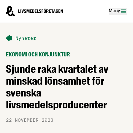
Hoppa till innehåll
Livsmedelsföretagen – till startsidan
Meny
Nyheter
EKONOMI OCH KONJUNKTUR
Sjunde raka kvartalet av
minskad lönsamhet för
svenska
livsmedelsproducenter
22 NOVEMBER 2023