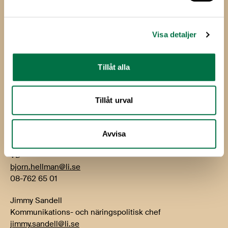
Livsmedelsföretagen
Box 5501
Visa detaljer
114 85 Stockholm
Besök: Storgatan 19
Tillåt alla
E-post:
info@li.se
Telefon: 08-762 65 00
Tillåt urval
Kontakt
Avvisa
Björn Hellman
VD
bjorn.hellman@li.se
08-762 65 01
Jimmy Sandell
Kommunikations- och näringspolitisk chef
jimmy.sandell@li.se