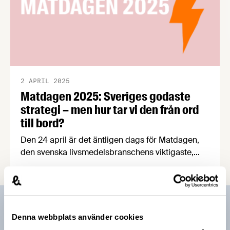
2 APRIL 2025
Matdagen 2025: Sveriges godaste
strategi – men hur tar vi den från ord
till bord?
Den 24 april är det äntligen dags för Matdagen,
den svenska livsmedelsbranschens viktigaste,
trevligaste och godaste evenemang. Tillsammans
med experter och beslutsfattare från när och
fjärran djupdyker vi i en av branschens mest
efterlängtade nyheter, Livsmedelsstrategin 2.0!
Prenumerera på vårt nyhetsbrev
Denna webbplats använder cookies