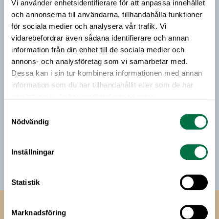
Vårt nyhetsbrev kommer ut 3-4 gånger i månaden och
Vi använder enhetsidentifierare för att anpassa innehållet
riktar sig till alla med ett intresse för
och annonserna till användarna, tillhandahålla funktioner
livsmedelsföretagande och den svenska
för sociala medier och analysera vår trafik. Vi
livsmedelsbranschen. När du anmäler dig till vårt
vidarebefordrar även sådana identifierare och annan
nyhetsbrev godkänner du Livsmedelsföretagens
information från din enhet till de sociala medier och
hantering av personuppgifter.
annons- och analysföretag som vi samarbetar med.
Dessa kan i sin tur kombinera informationen med annan
information som du har tillhandahållit eller som de har
E-post:
samlat in när du har använt deras tjänster.
Samtyckesval
Jag vill få relevant information från Livsmedelsföretagen
Nödvändig
till min inkorg. Livsmedelsföretagen ska inte dela eller
sälja min personliga information. Jag kan när som helst
Inställningar
avsluta prenumerationen.
Statistik
Livsmedels­företagen
Marknadsföring