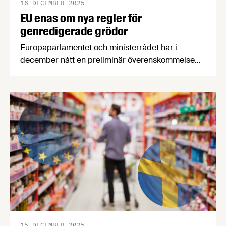
16 DECEMBER 2025
EU enas om nya regler för
genredigerade grödor
Europaparlamentet och ministerrådet har i
december nått en preliminär överenskommelse
om en ny EU-förordning för grödor som tagits
fram med s k nya genomiska tekniker (NGT). Det
handlar framför allt om genredigering av grödor
med den Nobelprisbelönade Crispr/Cas-tekniken.
15 DECEMBER 2025