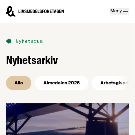
Hoppa till innehåll
Livsmedelsföretagen – till startsidan
Meny
Nyhetsrum
Nyhetsarkiv
Alla
Almedalen 2026
Arbetsgivarfrå