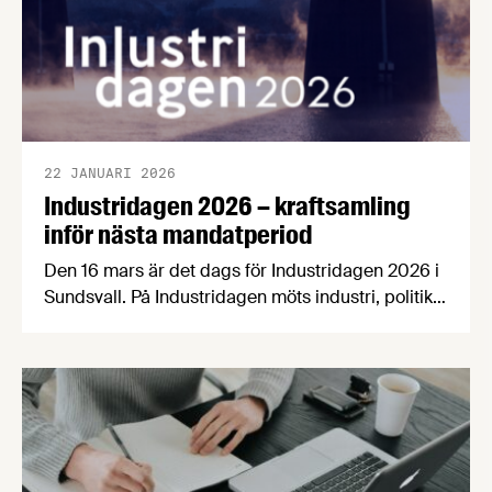
22 JANUARI 2026
Industridagen 2026 – kraftsamling
inför nästa mandatperiod
Den 16 mars är det dags för Industridagen 2026 i
Sundsvall. På Industridagen möts industri, politik
och akademi för att skapa riktning för framtiden.
Det blir inspel, diskussioner, debatt och genom
Sveriges största arbetsmöte omsätts ord i
handling och inspel blir till påverkan.