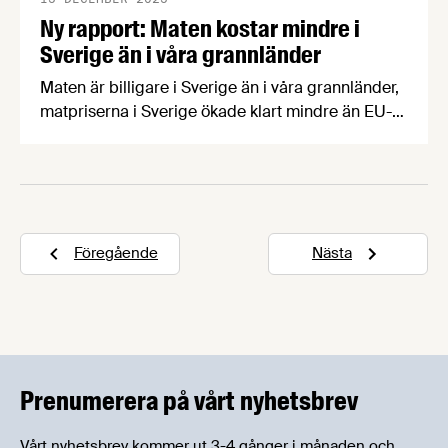
Ny rapport: Maten kostar mindre i
Sverige än i våra grannländer
Maten är billigare i Sverige än i våra grannländer,
matpriserna i Sverige ökade klart mindre än EU-
snittet och relativt den allmänna prisnivån i
ekonomin är svenska livsmedel billiga. Det är
några av slutsatserna i en ny rapport om
livsmedelsprisernas utveckling 2022-2025 av
nationalekonomen Lars Jagrén.
Föregående
Nästa
Prenumerera på vårt nyhetsbrev
Vårt nyhetsbrev kommer ut 3-4 gånger i månaden och