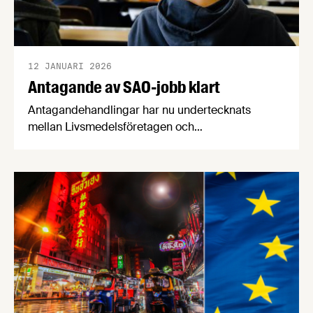
12 JANUARI 2026
Antagande av SAO-jobb klart
Antagandehandlingar har nu undertecknats
mellan Livsmedelsföretagen och
Livsmedelsarbetareförbundet (Livs) respektive
Livsmedelsföretagen och Unionen, vilket
möjliggör för elever i årskurs 8 och 9 att delta i
SAO-jobb, Studiemotiverande
Arbetslivsorientering.