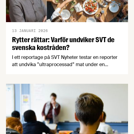
13 JANUARI 2026
Rytter rättar: Varför undviker SVT de
svenska kostråden?
I ett reportage på SVT Nyheter testar en reporter
att undvika ”ultraprocessad” mat under en
månad. Tyvärr undviker SVT också att berätta om
de stora vetenskapliga bristerna i begreppet och
den tillhörande NOVA-metoden, något som
Elisabet Rytter, forsknings- och nutritionsansvarig
på Livsmedelsföretagen, är mycket kritisk till.