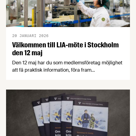
20 JANUARI 2026
Välkommen till LIA-möte i Stockholm
den 12 maj
Den 12 maj har du som medlemsföretag möjlighet
att få praktisk information, föra fram
förbättringsförslag samt ställa frågor om LIA. Vi
kommer även att lyssna till en
inspirationsföreläsning om Beteendebaserad
säkerhet och Organizational Behaviour
Management. Mötet är kostnadsfritt för
medlemsföretag.