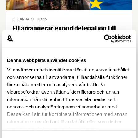
8 JANUARI 2026
EU arrangerar exportdelegation till
Thailand
EU-kommissionär Christophe Hansen leder i maj
2026 en högnivådelegation till Thailand för att
Denna webbplats använder cookies
stärka samarbetet och öka exportmöjligheterna
för europeiska livsmedelsföretag. Besöket
Vi använder enhetsidentifierare för att anpassa innehållet
fokuserar på att öka marknadstillgången och
och annonserna till användarna, tillhandahålla funktioner
skapa nya affärskontakter mellan EU och Thailand
för sociala medier och analysera vår trafik. Vi
– och svenska företag har chansen att delta.
vidarebefordrar även sådana identifierare och annan
information från din enhet till de sociala medier och
annons- och analysföretag som vi samarbetar med.
Dessa kan i sin tur kombinera informationen med annan
information som du har tillhandahållit eller som de har
samlat in när du har använt deras tjänster.