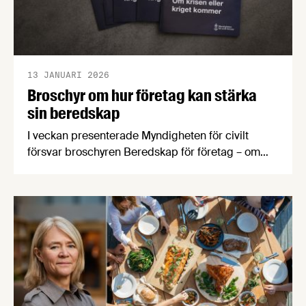
13 JANUARI 2026
Broschyr om hur företag kan stärka
sin beredskap
I veckan presenterade Myndigheten för civilt
försvar broschyren Beredskap för företag – om
krisen eller kriget kommer. Den uppmanar företag
att stärka sin beredskap inför kris, höjd beredskap
och ytterst krig och innehåller råd om hur företag
kan öka sin motståndskraft.