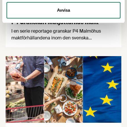
Avvisa
18 DECEMBER 2025
P4 Granskar: Matjättarnas makt
I en serie reportage granskar P4 Malmöhus
maktförhållandena inom den svenska
livsmedelskedjan. Bland annat tittar man närmare
på hur leverantörer pressas att hålla nere sina
priser och hur den ökande andelen EMV påverkar
producenter och konsumenter.