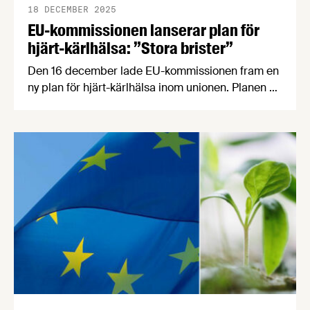
18 DECEMBER 2025
EU-kommissionen lanserar plan för
hjärt-kärlhälsa: ”Stora brister”
Den 16 december lade EU-kommissionen fram en
ny plan för hjärt-kärlhälsa inom unionen. Planen är
bättre än de tidiga utkasten, men tre stora brister
kvarstår: fokus på enskilda livsmedel istället för
matvanor, användningen av begreppet
”ultraprocessat” och avsaknad av konkreta idéer
om hur livsmedelsindustrin kan ges
förutsättningar att utöka sitt folkhälsoarbete.