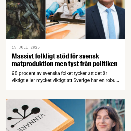
15 JULI 2025
Massivt folkligt stöd för svensk
matproduktion men tyst från politiken
98 procent av svenska folket tycker att det är
viktigt eller mycket viktigt att Sverige har en robust
livsmedelsproduktion som kan förse befolkningen
med mat i kris och krig. Men bara 1 av 6 svenskar
tycker att politikerna tar frågan om Sveriges
livsmedelsberedskap på allvar, det visar en ny
undersökning från Livsmedelsföretagen.