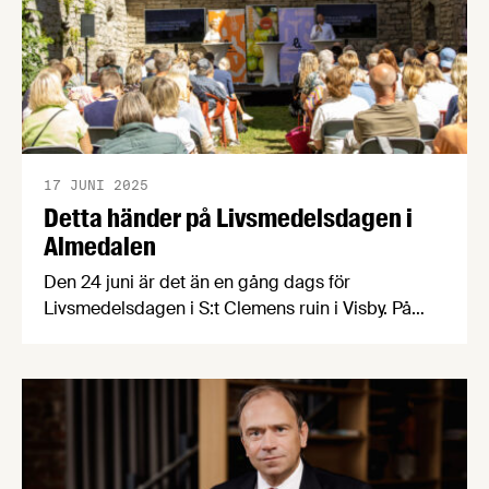
17 JUNI 2025
Detta händer på Livsmedelsdagen i
Almedalen
Den 24 juni är det än en gång dags för
Livsmedelsdagen i S:t Clemens ruin i Visby. På
agendan står samtal och debatt om
konsumenttrender, AI och innovation,
kompetensförsörjning, hållbarhet,
livsmedelsberedskap, matpriser och framtiden för
svensk livsmedelsproduktion. Dagen avslutas
med Almedalens matigaste mingel!