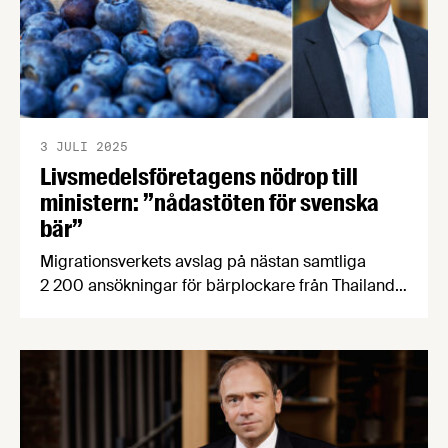
3 JULI 2025
Livsmedelsföretagens nödrop till
ministern: ”nådastöten för svenska
bär”
Migrationsverkets avslag på nästan samtliga
2 200 ansökningar för bärplockare från Thailand
riskerar att utradera en hel bransch. I ett brev till
migrationsminister Johan Forssell vädjade
Livsmedelsföretagens vd Björn Hellman om att
lyfta frågan till politisk nivå. Ministern har nu
svarat, samtidigt som thailändska bärplockare
samlas utanför Sveriges ambassad i Bangkok.