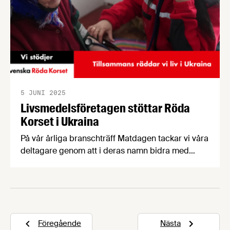
5 JUNI 2025
Livsmedelsföretagen stöttar Röda
Korset i Ukraina
På vår årliga branschträff Matdagen tackar vi våra
deltagare genom att i deras namn bidra med
pengar till Röda Korsets viktiga arbete i Ukraina.
Här kan du läsa mer om Röda Korsets insatser
och hur du och ditt företag kan bidra.
Föregående
Nästa