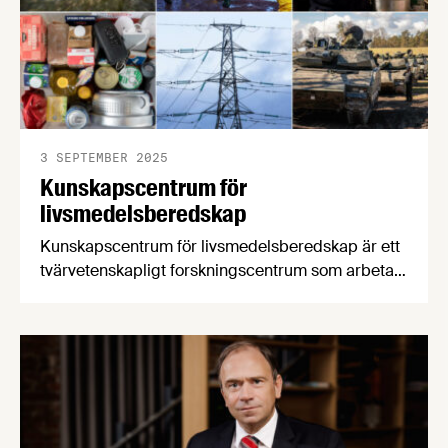
3 SEPTEMBER 2025
Kunskapscentrum för
livsmedelsberedskap
Kunskapscentrum för livsmedelsberedskap är ett
tvärvetenskapligt forskningscentrum som arbetar
med att ta fram metoder för att avskräcka,
upptäcka och hantera attacker mot
livsmedelssystemet. Livsmedelsföretagen är med
och utformar forskningen utifrån medlemmarnas
behov och förutsättningar.