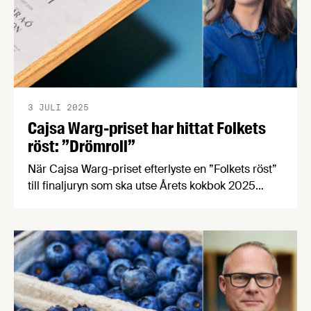
3 JULI 2025
Cajsa Warg-priset har hittat Folkets
röst: ”Drömroll”
När Cajsa Warg-priset efterlyste en ”Folkets röst”
till finaljuryn som ska utse Årets kokbok 2025
strömmade ansökningarna in. Nu är urvalet klart.
Den åttonde jurymedlemmen i Sveriges mest
prestigefyllda kokbokspris blir Petronella Lirenius
Ringqvist från Göteborg som läser kokböcker som
romaner och diskuterar dagens middag redan vid
frukost.