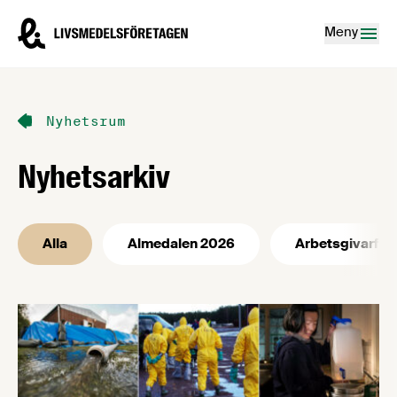
Hoppa till innehåll
Livsmedelsföretagen – till startsidan
Meny
Nyhetsrum
Nyhetsarkiv
Alla
Almedalen 2026
Arbetsgivarfrå