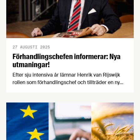
27 AUGUSTI 2025
Förhandlingschefen informerar: Nya
utmaningar!
Efter sju intensiva år lämnar Henrik van Rijswijk
rollen som förhandlingschef och tillträder en ny
befattning som arbetsrättschef på
Livsmedelsföretagen. Detta blir Henriks sista
artikel under rubriken "Förhandlingschefen
informerar".