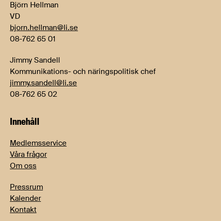
Björn Hellman
VD
bjorn.hellman@li.se
08-762 65 01
Jimmy Sandell
Kommunikations- och näringspolitisk chef
jimmy.sandell@li.se
08-762 65 02
Innehåll
Medlemsservice
Våra frågor
Om oss
Pressrum
Kalender
Kontakt