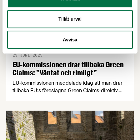
Livsmedelsföretagen.
Tillåt urval
Avvisa
23 JUNI 2025
EU-kommissionen drar tillbaka Green
Claims: ”Väntat och rimligt”
EU-kommissionen meddelade idag att man drar
tillbaka EU:s föreslagna Green Claims-direktiv.
Förslaget, som syftade till att harmonisera
reglerna för hur företag får kommunicera miljö-
och hållbarhetspåståenden inom den inre
marknaden, faller därmed i sin nuvarande form.
Livsmedelsföretagen välkomnar beskedet.