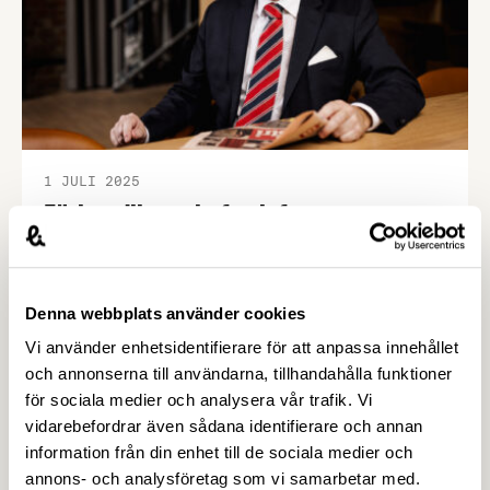
1 JULI 2025
Förhandlingschefen informerar:
Digital arbetsgivarträff om nya
rättsfall
Vår förhandlingschef Henrik van Rijswijk tipsar om
Denna webbplats använder cookies
en digital arbetsgivarträff den 3 september på
Vi använder enhetsidentifierare för att anpassa innehållet
temat nya rättsfall från AD, och han passar även
och annonserna till användarna, tillhandahålla funktioner
på att önska alla medlemmar en riktigt skön
för sociala medier och analysera vår trafik. Vi
sommar.
vidarebefordrar även sådana identifierare och annan
information från din enhet till de sociala medier och
annons- och analysföretag som vi samarbetar med.