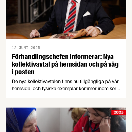
12 JUNI 2025
Förhandlingschefen informerar: Nya
kollektivavtal på hemsidan och på väg
i posten
De nya kollektivavtalen finns nu tillgängliga på vår
hemsida, och fysiska exemplar kommer inom kort
att skickas ut med posten till berörda
medlemsföretag. Vår förhandlingschef Henrik van
Rijswijk passar även på att informera om hur och
var du som medlemsföretag kan få hjälp med
arbetsrättsliga frågor.