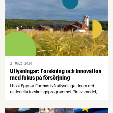
2 JULI 2026
Utlysningar: Forskning och Innovation
med fokus på försörjning
I höst öppnar Formas två utlysningar inom det
nationella forskningsprogrammet för livsmedel,
NFP Livs. Inriktningarna är "hållbara och robusta
försörjningsvägar" samt "hållbara insatsvaror för
en motståndskraftig livsmedelsförsörjning", och