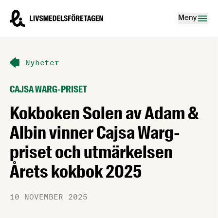
Hoppa till innehåll
Livsmedelsföretagen – till startsidan
Meny
Nyheter
CAJSA WARG-PRISET
Kokboken Solen av Adam &
Albin vinner Cajsa Warg-
priset och utmärkelsen
Årets kokbok 2025
10 NOVEMBER 2025