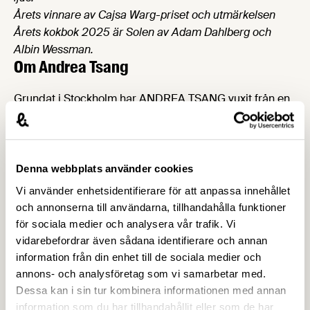
Årets vinnare av Cajsa Warg-priset och utmärkelsen
Årets kokbok 2025 är Solen av Adam Dahlberg och
Albin Wessman.
Om Andrea Tsang
Grundat i Stockholm har ANDREA TSANG vuxit från en
liten keramikstudio till ett prisbelönt designvarumärke.
Varje objekt förenar förfinat hantverk med en stillsam
känsla av vardaglig skönhet – en balans som präglar
studions karakteristiska serviser. Till Cajsa Warg-priset
Denna webbplats använder cookies
2025 bidrar studion med sitt TERRA Essential
Vi använder enhetsidentifierare för att anpassa innehållet
Breakfast Set, handgjort i mörk stengodslera. Setet är
och annonserna till användarna, tillhandahålla funktioner
skapat för dagens små ritualer och fångar enkelheten
för sociala medier och analysera vår trafik. Vi
och elegansen i ett samtida skandinaviskt liv.
vidarebefordrar även sådana identifierare och annan
Om Cajsa Warg-priset
information från din enhet till de sociala medier och
annons- och analysföretag som vi samarbetar med.
Varje år säljs cirka 1 miljon kokböcker i Sverige. Siffran
Dessa kan i sin tur kombinera informationen med annan
speglar svenskarnas enorma intresse för matlagning,
information som du har tillhandahållit eller som de har