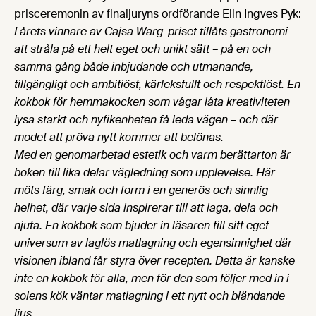
prisceremonin av finaljuryns ordförande Elin Ingves Pyk:
I årets vinnare av Cajsa Warg-priset tillåts gastronomi
att stråla på ett helt eget och unikt sätt – på en och
samma gång både inbjudande och utmanande,
tillgängligt och ambitiöst, kärleksfullt och respektlöst. En
kokbok för hemmakocken som vågar låta kreativiteten
lysa starkt och nyfikenheten få leda vägen – och där
modet att pröva nytt kommer att belönas.
Med en genomarbetad estetik och varm berättarton är
boken till lika delar vägledning som upplevelse. Här
möts färg, smak och form i en generös och sinnlig
helhet, där varje sida inspirerar till att laga, dela och
njuta. En kokbok som bjuder in läsaren till sitt eget
universum av laglös matlagning och egensinnighet där
visionen ibland får styra över recepten. Detta är kanske
inte en kokbok för alla, men för den som följer med in i
solens kök väntar matlagning i ett nytt och bländande
ljus.