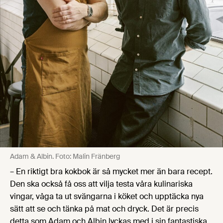
Adam & Albin. Foto: Malin Fränberg
– En riktigt bra kokbok är så mycket mer än bara recept.
Den ska också få oss att vilja testa våra kulinariska
vingar, våga ta ut svängarna i köket och upptäcka nya
sätt att se och tänka på mat och dryck. Det är precis
detta som Adam och Albin lyckas med i sin fantastiska