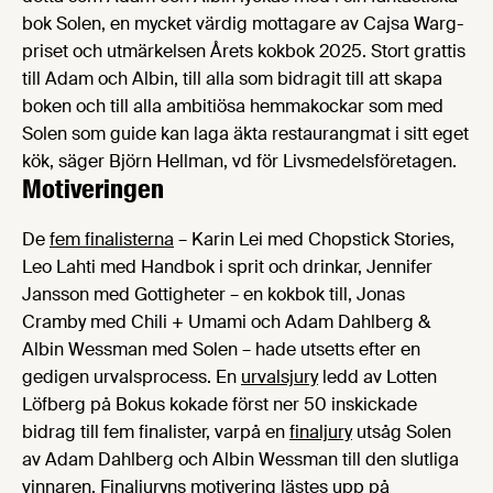
bok Solen, en mycket värdig mottagare av Cajsa Warg-
priset och utmärkelsen Årets kokbok 2025. Stort grattis
till Adam och Albin, till alla som bidragit till att skapa
boken och till alla ambitiösa hemmakockar som med
Solen som guide kan laga äkta restaurangmat i sitt eget
kök, säger Björn Hellman, vd för Livsmedelsföretagen.
Motiveringen
De
fem finalisterna
– Karin Lei med Chopstick Stories,
Leo Lahti med Handbok i sprit och drinkar, Jennifer
Jansson med Gottigheter – en kokbok till, Jonas
Cramby med Chili + Umami och Adam Dahlberg &
Albin Wessman med Solen – hade utsetts efter en
gedigen urvalsprocess. En
urvalsjury
ledd av Lotten
Löfberg på Bokus kokade först ner 50 inskickade
bidrag till fem finalister, varpå en
finaljury
utsåg Solen
av Adam Dahlberg och Albin Wessman till den slutliga
vinnaren. Finaljuryns motivering lästes upp på