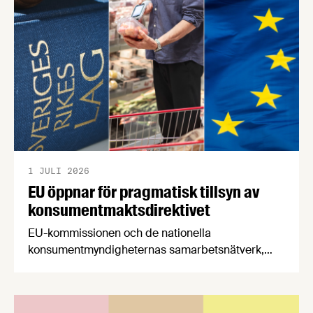
båda syftar till att bana väg för innovationer som
stärker Sveriges livsmedelsförsörjning.
1 JULI 2026
EU öppnar för pragmatisk tillsyn av
konsumentmaktsdirektivet
EU-kommissionen och de nationella
konsumentmyndigheternas samarbetsnätverk,
CPC-nätverket, har kommit med en gemensam
förståelse om införandet av det nya
konsumentmaktsdirektivet. Livsmedelsföretagen