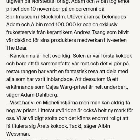
utgiven på Norstedts förlag. Adam och Albin tog emot
priset den 10 november
på en ceremoni på
Spritmuseum i Stockholm
. Utöver äran så belönades
Adam och Albin med 100 000 kr och en exklusiv
frukostservis från keramikern Andrea Tsang som blivit
världskänd för sina produkters medverkan i tv-serien
The Bear.
– Känslan nu är helt overklig. Solen är vår första kokbok
och bara att få sammanfatta vår mat och det vi gör på
restaurangen har varit en fantastisk resa att dela med
alla som har varit inblandade. Att dessutom få ett
erkännande som Cajsa Warg-priset är helt underbart,
säger Adam Dahlberg.
– Visst har vi en Michelinstjärna men man kan aldrig få
nog av priser. Litteraturvärlden är också helt ny mark för
oss. Vi är väldigt stolta och det känns enormt roligt att
få titulera sig Årets kokbok. Tack!, säger Albin
Wessman.