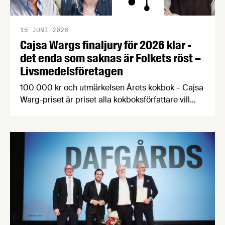
15 JUNI 2026
Cajsa Wargs finaljury för 2026 klar -
det enda som saknas är Folkets röst –
Livsmedelsföretagen
100 000 kr och utmärkelsen Årets kokbok – Cajsa
Warg-priset är priset alla kokboksförfattare vill
vinna. Årets finaljury består bland annat av en
passionerad fiskälskare, en hängiven
kokbokssamlare och en legendarisk matfotograf.
Dessutom har alla kokboksälskare möjlighet att
söka till att bli en del av finaljuryn som Folkets röst.
Frida Ronge, David Sundin, Karolina Sparring, …