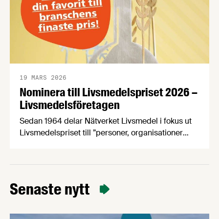
19 MARS 2026
Nominera till Livsmedelspriset 2026 –
Livsmedelsföretagen
Sedan 1964 delar Nätverket Livsmedel i fokus ut
Livsmedelspriset till ”personer, organisationer
eller företag som på ett inspirerande och
innovativt sätt tagit initiativ till, eller utvecklat
förutsättningar för att öka livsmedelsnäringens
konkurrenskraft och utveckling”. Passa på att
Senaste nytt
nominera en eller flera kandidater senast den 21
april! Bland de nomineringar som kommer in
kommer en jury …