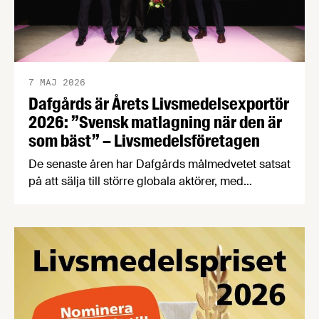
7 MAJ 2026
Dafgårds är Årets Livsmedelsexportör
2026: ”Svensk matlagning när den är
som bäst” – Livsmedelsföretagen
De senaste åren har Dafgårds målmedvetet satsat
på att sälja till större globala aktörer, med
resultatet att exporten idag utgör 35 procent av
bolagets omsättning. All produktion sker
fortfarande i ”Köket i Källby”, och för sina
exportframgångar har Dafgårds nu belönats med
priset Årets Livsmedelsexportör 2026. Priset
Årets Livsmedelsexportör är ett samarbete mellan
Livsmedelsföretagen och …