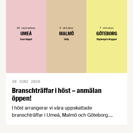
välkomnar att det på EU-nivå nu formellt erkänns
att införandet av direktivet skapar betydande
praktiska problem för företag.
30 JUNI 2026
Branschträffar i höst – anmälan
öppen!
I höst arrangerar vi våra uppskattade
branschträffar i Umeå, Malmö och Göteborg.
Livsmedelsföretagens experter kommer att
informera om aktuella frågor samtidigt som du