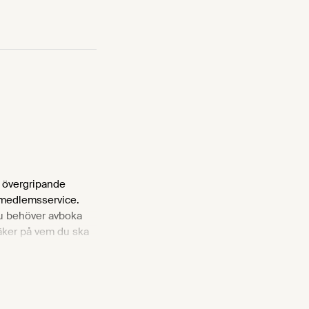
 övergripande
r medlemsservice.
du behöver avboka
säker på vem du ska
ervicenäringen.