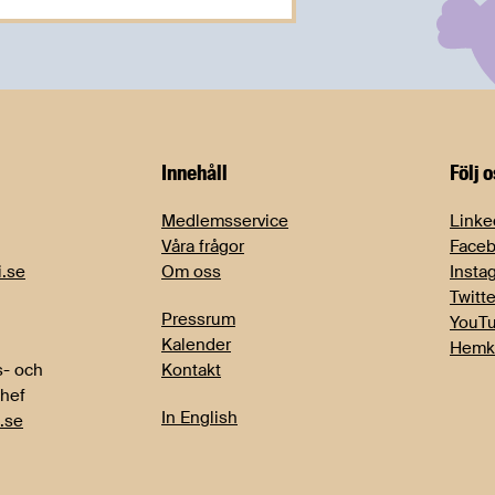
Innehåll
Följ 
Medlemsservice
Linke
Våra frågor
Face
i.se
Om oss
Insta
Twitte
Pressrum
YouT
Kalender
Hemk
- och
Kontakt
chef
In English
.se