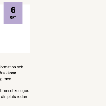
6
OKT
nformation och
lära känna
ag med.
 branschkollegor.
a din plats redan