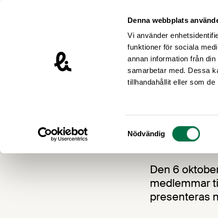
Hoppa till innehåll
Livsmedelsföretagen – till startsidan
Denna webbplats använde
Vi använder enhetsidentifie
funktioner för sociala medi
annan information från din
samarbetar med. Dessa kan
Kalender
tillhandahållit eller som d
Branschträff
Brans
Samtyckesval
Nödvändig
Den 6 oktober 
medlemmar ti
presenteras n