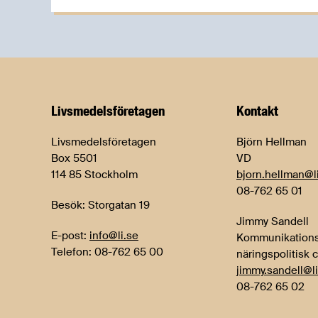
Livsmedels­företagen
Kontakt
Livsmedelsföretagen
Björn Hellman
Box 5501
VD
114 85 Stockholm
bjorn.hellman@l
08-762 65 01
Besök: Storgatan 19
Jimmy Sandell
E-post:
info@li.se
Kommunikations
Telefon: 08-762 65 00
näringspolitisk 
jimmy.sandell@li
08-762 65 02