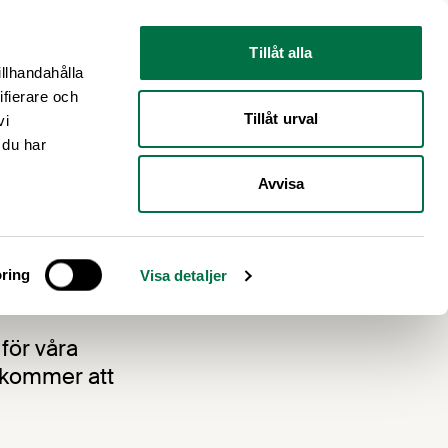
Nyhetsrum
Om oss
Tillåt alla
illhandahålla
ifierare och
Tillåt urval
vi
 du har
Avvisa
ring
Visa detaljer
för våra
 kommer att