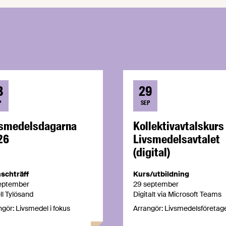
3
29
P
SEP
vsmedelsdagarna
Kollektivavtalskurs
26
Livsmedelsavtalet
(digital)
schträff
Kurs/utbildning
eptember
29 september
ll Tylösand
Digitalt via Microsoft Teams
ngör: Livsmedel i fokus
Arrangör: Livsmedelsföretag