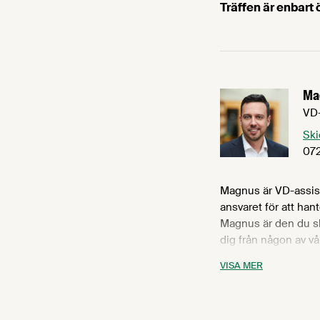
Träffen är enbart
Ma
VD-
Ski
072
Magnus är VD-assis
ansvaret för att ha
Magnus är den du sk
dig från någon av vå
vända dig till. Magn
VISA MER