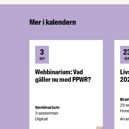
Mer i kalendern
3
2
SEP
SE
Webbinarium: Vad
Li
gäller nu med PPWR?
20
Bran
23 s
Seminarium
Hote
3 september
Digitalt
Arra