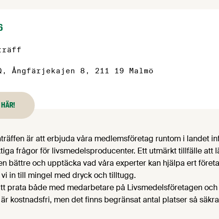
6
träff
Q, Ångfärjekajen 8, 211 19 Malmö
 HÄR!
träffen är att erbjuda våra medlemsföretag runtom i landet i
tiga frågor för livsmedelsproducenter. Ett utmärkt tillfälle att 
n bättre och upptäcka vad våra experter kan hjälpa ert föret
 vi in till mingel med dryck och tilltugg.
lle att prata både med medarbetare på Livsmedelsföretagen och
n är kostnadsfri, men det finns begränsat antal platser så säkr