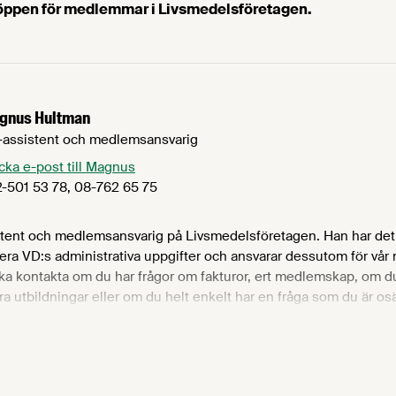
 öppen för medlemmar i Livsmedelsföretagen.
gnus Hultman
assistent och medlemsansvarig
cka e-post till Magnus
-501 53 78, 08-762 65 75
tent och medlemsansvarig på Livsmedelsföretagen. Han har det
ntera VD:s administrativa uppgifter och ansvarar dessutom för vå
a kontakta om du har frågor om fakturor, ert medlemskap, om 
ra utbildningar eller om du helt enkelt har en fråga som du är o
us har mångårig erfarenhet från en rad olika befattningar inom s