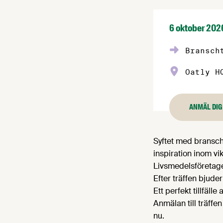
6 oktober 202
Bransch
Oatly H
ANMÄL DIG
Syftet med bransch
inspiration inom vik
Livsmedelsföretage
Efter träffen bjuder
Ett perfekt tillfä
Anmälan till träffe
nu.