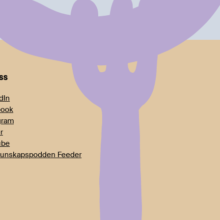
oss
dIn
book
gram
r
ube
unskapspodden Feeder