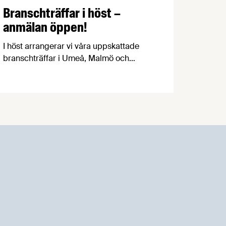
Branschträffar i höst –
anmälan öppen!
I höst arrangerar vi våra uppskattade
branschträffar i Umeå, Malmö och
Göteborg. Livsmedelsföretagens
experter kommer att informera om
aktuella frågor samtidigt som du kan
träffa branschkollegor och utbyta
erfarenheter.