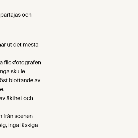
 partajas och
ar ut det mesta
a flickfotografen
nga skulle
löst blottande av
e.
 av äkthet och
h från scenen
ig, inga läskiga