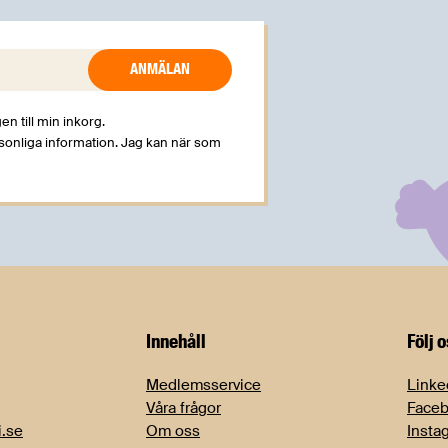
en till min inkorg.
rsonliga information. Jag kan när som
Innehåll
Följ 
Medlemsservice
Linke
Våra frågor
Face
i.se
Om oss
Insta