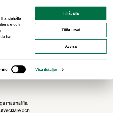
Nyhetsrum
Om oss
Tillåt alla
illhandahålla
ifierare och
Tillåt urval
vi
 du har
Avvisa
 till
ring
Visa detaljer
iga matmaffia.
 utvecklare och