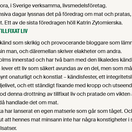
 stora, i Sverige verksamma, livsmedelsföretag.
nsiva dagar lyssnas det på föredrag om mat och pratas,
. Ett av de sista föredragen höll Katrin Zytomierska.
ILLFIXAT LIV
g känd som skrikig och provocerande bloggare som lämn
sin man, och däremellan skriver elakheter om andra.
olms innerstad och har två barn med den likaledes känd
 lever ett liv som säkert avundas av en del, men som må
nt onaturligt och konstlat – kändisfester, ett integritets
iljelivet, och ett ständigt fixande med kropp och utseend
od denna drottning av tillfixat liv och pratade om vikten
 då handlade det om mat.
ka har lanserat en egen matserie som går som tåget. Oc
 att hennes mat minsann inte har några konstigheter i s
lsatser.