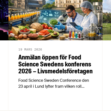
19 MARS 2026
Anmälan öppen för Food
Science Swedens konferens
2026 – Livsmedelsföretagen
Food Science Sweden Conference den
23 april i Lund lyfter fram vilken roll
forskning om processad mat spelar för
att forma ett mer hälsosamt och hållbart
matsystem, i en tid då diskussionerna om
högprocessade livsmedel ökar. Sista