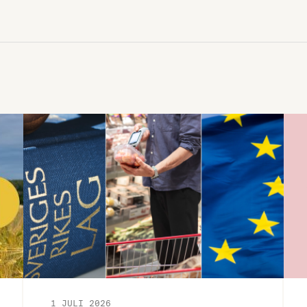
anmälningsdag 13 april! Processad mat
har alltid varit central för att kunna förse
befolkningar med säker och effektiv …
1 JULI 2026