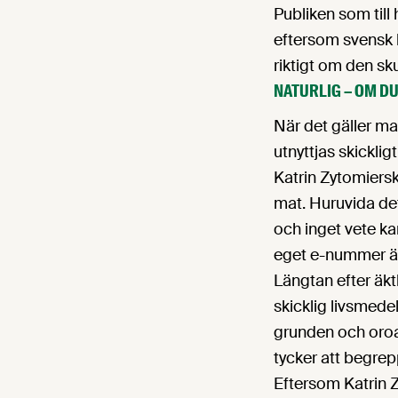
Publiken som till
eftersom svensk li
riktigt om den sku
NATURLIG – OM DU
När det gäller mat
utnyttjas skickligt
Katrin Zytomiers
mat. Huruvida det 
och inget vete ka
eget e-nummer är 
Längtan efter äkt
skicklig livsmedel
grunden och oroas
tycker att begre
Eftersom Katrin Z