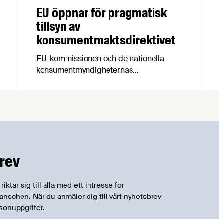
EU öppnar för pragmatisk
tillsyn av
konsumentmaktsdirektivet
EU-kommissionen och de nationella
konsumentmyndigheternas
samarbetsnätverk, CPC-nätverket, har
kommit med en gemensam förståelse
om införandet av det nya
konsumentmaktsdirektivet.
Livsmedelsföretagen välkomnar att det
på EU-nivå nu formellt erkänns att
införandet av direktivet skapar
rev
betydande praktiska problem för företag.
tar sig till alla med ett intresse för
schen. När du anmäler dig till vårt nyhetsbrev
sonuppgifter.