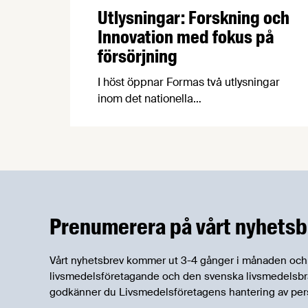
Utlysningar: Forskning och
Innovation med fokus på
försörjning
I höst öppnar Formas två utlysningar
inom det nationella
forskningsprogrammet för livsmedel,
NFP Livs. Inriktningarna är "hållbara och
robusta försörjningsvägar" samt
"hållbara insatsvaror för en
motståndskraftig livsmedelsförsörjning",
och båda syftar till att bana väg för
innovationer som stärker Sveriges
Prenumerera på vårt nyhetsb
livsmedelsförsörjning.
Vårt nyhetsbrev kommer ut 3-4 gånger i månaden och rik
livsmedelsföretagande och den svenska livsmedelsbran
godkänner du Livsmedelsföretagens hantering av per