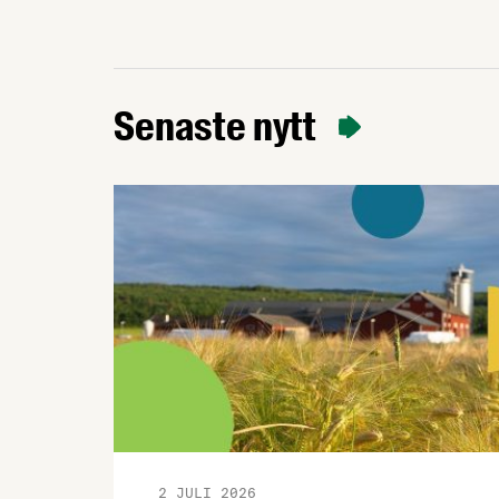
exportinspiration med Håkan Juholt,
mathistoria med Edward Blom,
panelsamtal om Matpriskommissionen,
Årets Livsmedelsexportör, världens
bästa fika och mycket, mycket mer. Här
Senaste nytt
sammanfattar vi dagen med bilder och
en kort video. Det övergripande temat …
2 JULI 2026