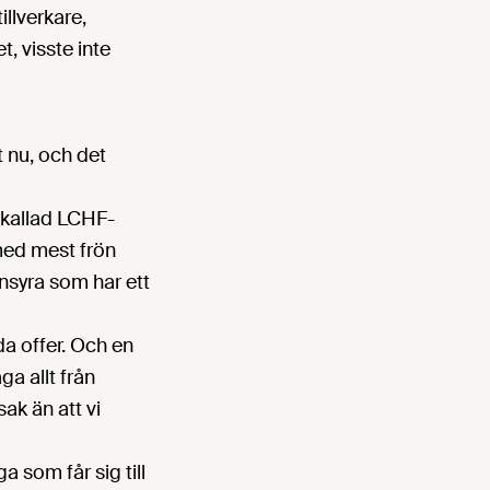
llverkare,
t, visste inte
t nu, och det
 kallad LCHF-
 med mest frön
onsyra som har ett
da offer. Och en
ga allt från
ak än att vi
 som får sig till