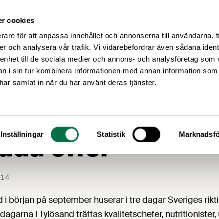
r cookies
Medlemsservice
Våra frågor
rare för att anpassa innehållet och annonserna till användarna, t
er och analysera vår trafik. Vi vidarebefordrar även sådana ident
 enhet till de sociala medier och annons- och analysföretag som 
 i sin tur kombinera informationen med annan information som
e har samlat in när du har använt deras tjänster.
etstrenden gör oss
edda offer”
Inställningar
Statistik
Marknadsfö
14
i början på september huserar i tre dagar Sveriges rikt
agarna i Tylösand träffas kvalitetschefer, nutritionister,