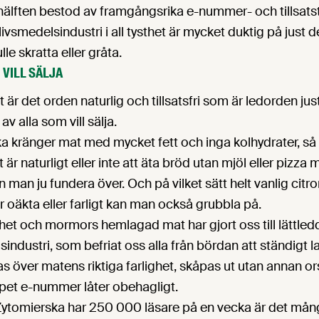
 hälften bestod av framgångsrika e-nummer- och tillsatsti
vsmedelsindustri i all tysthet är mycket duktig på just de
lle skratta eller gråta.
 VILL SÄLJA
 är det orden naturlig och tillsatsfri som är ledorden jus
 av alla som vill sälja.
ka kränger mat med mycket fett och inga kolhydrater, så
är naturligt eller inte att äta bröd utan mjöl eller pizza
n man ju fundera över. Och på vilket sätt helt vanlig citr
oäkta eller farligt kan man också grubbla på.
het och mormors hemlagad mat har gjort oss till lättled
sindustri, som befriat oss alla från bördan att ständigt la
 över matens riktiga farlighet, skåpas ut utan annan ors
ppet e-nummer låter obehagligt.
ytomierska har 250 000 läsare på en vecka är det många