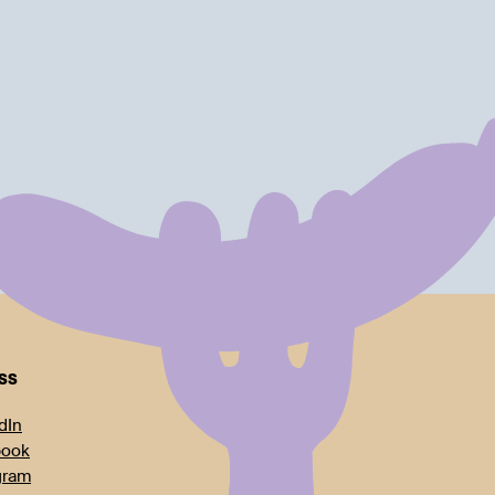
oss
dIn
book
gram