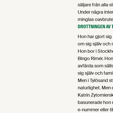
säljare från alla
Under några inte
minglas oavbrutet
DROTTNINGEN AV T
Hon har gjort si
om sig själv och 
Hon bor i Stockh
Bingo Rimér. Hon
avfärda som sällsy
sig själv och fam
Men i Tylösand st
naturlighet. Men
Katrin Zytomiers
basunerade hon ut
e-nummer eller til