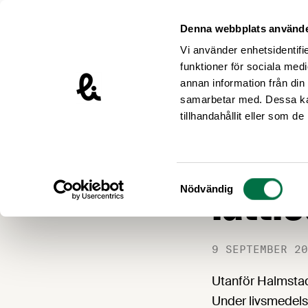
Hoppa till innehåll
Livsmedelsföretagen – till startsidan
Denna webbplats använde
Vi använder enhetsidentifie
funktioner för sociala medi
annan information från din
samarbetar med. Dessa kan
Nyheter
tillhandahållit eller som d
”Äkth
Samtyckesval
lättl
Nödvändig
9 SEPTEMBER 20
Utanför Halmstad 
Under livsmedelsd