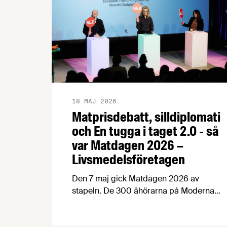
18 MAJ 2026
Matprisdebatt, silldiplomati
och En tugga i taget 2.0 - så
var Matdagen 2026 –
Livsmedelsföretagen
Den 7 maj gick Matdagen 2026 av
stapeln. De 300 åhörarna på Moderna
Museet bjöds på en dag fylld med
spänstig matprisdebatt,