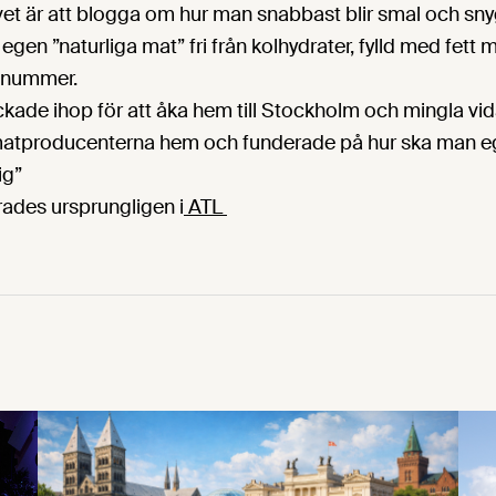
 livet är att blogga om hur man snabbast blir smal och 
 egen ”naturliga mat” fri från kolhydrater, fylld med fett 
-nummer.
ade ihop för att åka hem till Stockholm och mingla vidar
matproducenterna hem och funderade på hur ska man eg
ig”
rades ursprungligen i
ATL