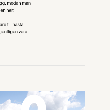
snygg, medan man
men helt
e till nästa
entligen vara