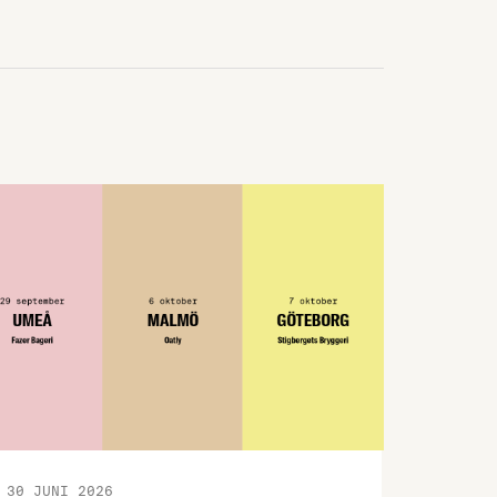
Almedalens godaste mingel. Den 24 juni
arrangerar vi seminarium om hållbarhet
och transporter samt ett gemensamt
branschmingel med LRF och Svensk
Dagligvaruhandel. Så tveka inte, kom till
Almedalen! Den 23 juni är det dags för
Livsmedelsdagen som i år kommer …
30 JUNI 2026