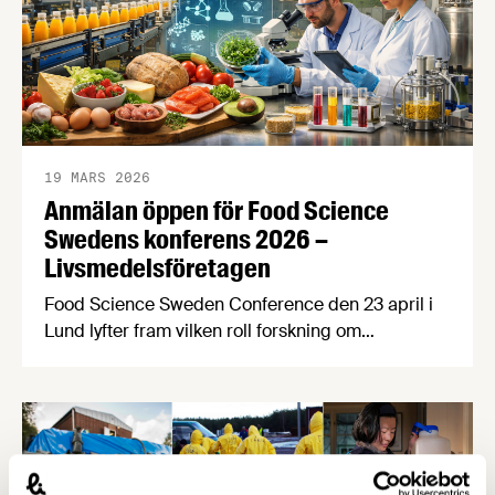
19 MARS 2026
Anmälan öppen för Food Science
Swedens konferens 2026 –
Livsmedelsföretagen
Food Science Sweden Conference den 23 april i
Lund lyfter fram vilken roll forskning om
processad mat spelar för att forma ett mer
hälsosamt och hållbart matsystem, i en tid då
diskussionerna om högprocessade livsmedel ökar.
Sista anmälningsdag 13 april! Processad mat har
alltid varit central för att kunna förse befolkningar
med säker och effektiv …