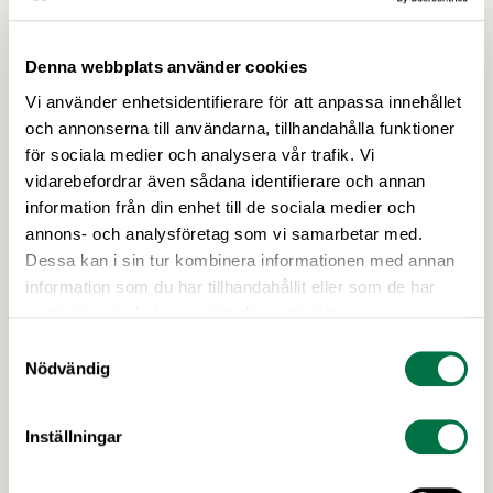
Denna webbplats använder cookies
Vi använder enhetsidentifierare för att anpassa innehållet
och annonserna till användarna, tillhandahålla funktioner
för sociala medier och analysera vår trafik. Vi
vidarebefordrar även sådana identifierare och annan
information från din enhet till de sociala medier och
18 MAJ 2026
Inbjudan: Mat och försvar –
annons- och analysföretag som vi samarbetar med.
Dessa kan i sin tur kombinera informationen med annan
lägesrapport för Sveriges
information som du har tillhandahållit eller som de har
livsmedelsberedskap –
samlat in när du har använt deras tjänster.
Livsmedelsföretagen
Samtyckesval
Har vår beredskap blivit bättre? Den 28 maj kl 12-
Nödvändig
13 är du varmt välkommen till lunchseminariet Mat
och försvar, där politiker, experter och
Inställningar
matproducenter bedömer nuläget för Sveriges
livsmedelsförsörjning utifrån en uppföljning av