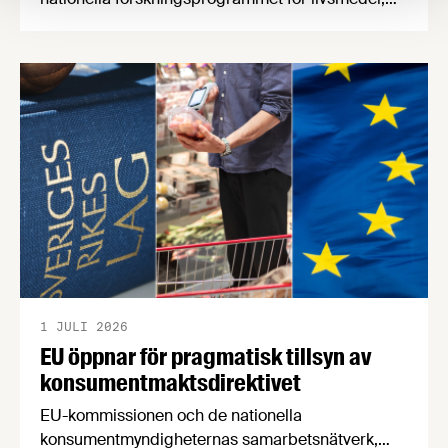
NFP Livs. Inriktningarna är "hållbara och robusta
försörjningsvägar" samt "hållbara insatsvaror för
en motståndskraftig livsmedelsförsörjning", och
båda syftar till att bana väg för innovationer som
stärker Sveriges livsmedelsförsörjning.
1 JULI 2026
EU öppnar för pragmatisk tillsyn av
konsumentmaktsdirektivet
EU-kommissionen och de nationella
konsumentmyndigheternas samarbetsnätverk,