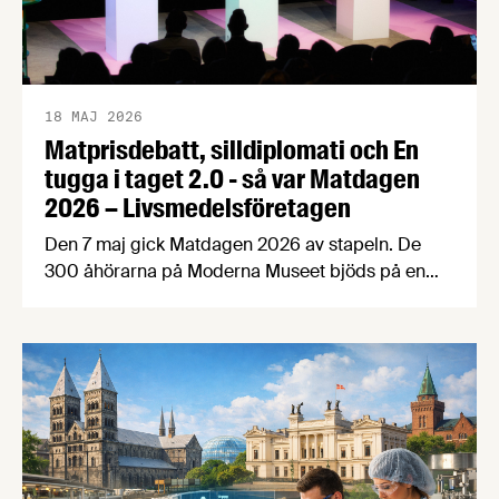
18 MAJ 2026
Matprisdebatt, silldiplomati och En
tugga i taget 2.0 - så var Matdagen
2026 – Livsmedelsföretagen
Den 7 maj gick Matdagen 2026 av stapeln. De
300 åhörarna på Moderna Museet bjöds på en
dag fylld med spänstig matprisdebatt,
exportinspiration med Håkan Juholt, mathistoria
med Edward Blom, panelsamtal om
Matpriskommissionen, Årets Livsmedelsexportör,
världens bästa fika och mycket, mycket mer. Här
sammanfattar vi dagen med bilder och en kort
video. Det övergripande temat …