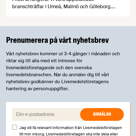
branschträffar i Umeå, Malmö och Göteborg.
Livsmedelsföretagens experter kommer att
informera om aktuella frågor samtidigt som du
kan träffa branschkollegor och utbyta
erfarenheter.
Prenumerera på vårt nyhetsbrev
Vårt nyhetsbrev kommer ut 3-4 gånger i månaden och
riktar sig till alla med ett intresse för
livsmedelsföretagande och den svenska
livsmedelsbranschen. När du anmäler dig till vårt
nyhetsbrev godkänner du Livsmedelsföretagens
hantering av personuppgifter.
E-post:
Jag vill få relevant information från Livsmedelsföretagen
till min inkorg. Livsmedelsföretagen ska inte dela eller