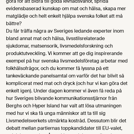
göra för att bidra till goda levnadsvanor, sprida
evidensbaserad kunskap om mat och hälsa, skapa mer
matglädje och helt enkelt hjälpa svenska folket att må
bättre?
Du får träffa några av Sveriges ledande experter inom
bland annat mat och hälsa, livsstilsrelaterade
sjukdomar, matsensorik, livsmedelsforskning och
produktutveckling. Vi kommer att ge dig inspirerande
exempel på hur svenska livsmedelsföretag arbetar med
folkhälsofrågor, och du kommer få lyssna på ett
tankeväckande panelsamtal om varför det har blivit så
komplicerat med mat och dryck (och hur vi kan göra det
enkelt igen). Under dagen kommer vi även få reda på
hur Sveriges blivande kommunikationsstjärnor från
Berghs och Hyper Island har valt att lösa utmaningen
med hur vi ska få unga människor att ta till sig
Livsmedelsverkets utmärkta kostråd. Dessutom blir det
debatt mellan partiernas toppkandidater till EU-valet,