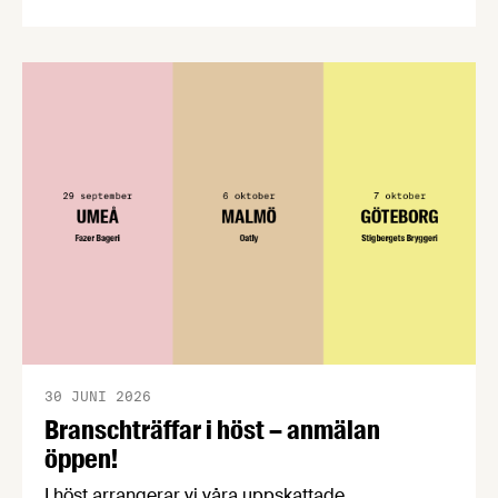
CPC-nätverket, har kommit med en gemensam
förståelse om införandet av det nya
konsumentmaktsdirektivet. Livsmedelsföretagen
välkomnar att det på EU-nivå nu formellt erkänns
att införandet av direktivet skapar betydande
praktiska problem för företag.
30 JUNI 2026
Branschträffar i höst – anmälan
öppen!
I höst arrangerar vi våra uppskattade