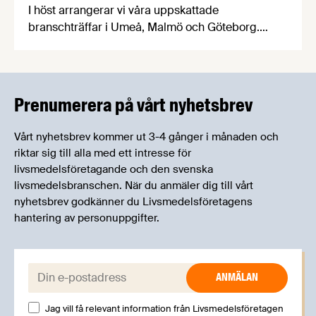
I höst arrangerar vi våra uppskattade
branschträffar i Umeå, Malmö och Göteborg.
Livsmedelsföretagens experter kommer att
informera om aktuella frågor samtidigt som du
kan träffa branschkollegor och utbyta
erfarenheter.
Prenumerera på vårt nyhetsbrev
Vårt nyhetsbrev kommer ut 3-4 gånger i månaden och
riktar sig till alla med ett intresse för
livsmedelsföretagande och den svenska
livsmedelsbranschen. När du anmäler dig till vårt
nyhetsbrev godkänner du Livsmedelsföretagens
hantering av personuppgifter.
E-post:
Jag vill få relevant information från Livsmedelsföretagen