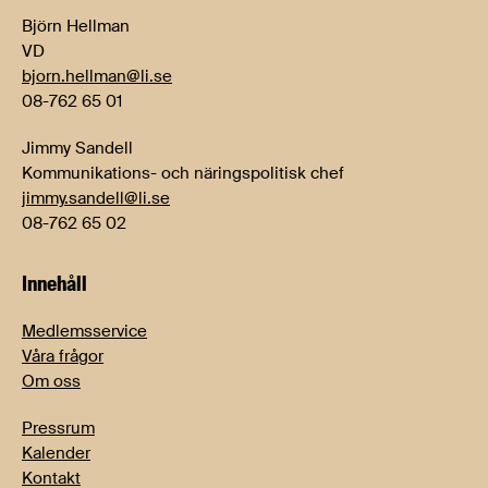
Björn Hellman
VD
bjorn.hellman@li.se
08-762 65 01
Jimmy Sandell
Kommunikations- och näringspolitisk chef
jimmy.sandell@li.se
08-762 65 02
Innehåll
Medlemsservice
Våra frågor
Om oss
Pressrum
Kalender
Kontakt