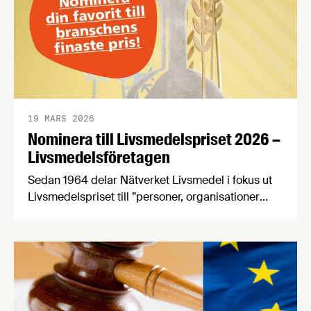
19 MARS 2026
Nominera till Livsmedelspriset 2026 –
Livsmedelsföretagen
Sedan 1964 delar Nätverket Livsmedel i fokus ut
Livsmedelspriset till ”personer, organisationer
eller företag som på ett inspirerande och
innovativt sätt tagit initiativ till, eller utvecklat
förutsättningar för att öka livsmedelsnäringens
konkurrenskraft och utveckling”. Passa på att
nominera en eller flera kandidater senast den 21
april! Bland de nomineringar som kommer in