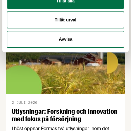
Tillåt alla
tjänstemannasidan. För att förklara avtalens
Senaste nytt
innehåll och de förändringar de innebär har
Livsmedelsföretagens förhandlingschef skrivit
Tillåt urval
sammanfattande cirkulär.
Avvisa
2 JULI 2026
Utlysningar: Forskning och Innovation
med fokus på försörjning
I höst öppnar Formas två utlysningar inom det