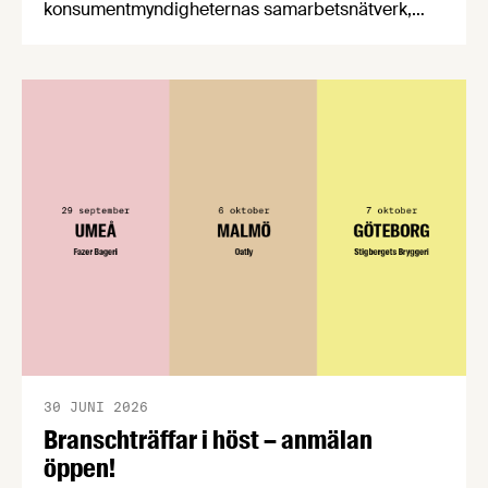
konsumentmyndigheternas samarbetsnätverk,
CPC-nätverket, har kommit med en gemensam
förståelse om införandet av det nya
konsumentmaktsdirektivet. Livsmedelsföretagen
välkomnar att det på EU-nivå nu formellt erkänns
att införandet av direktivet skapar betydande
praktiska problem för företag.
30 JUNI 2026
Branschträffar i höst – anmälan
öppen!