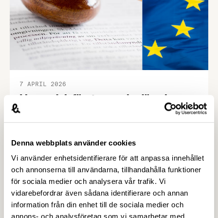
kommer en jury …
7 APRIL 2026
Livsmedelsföretagens bedömning av
införandet av EU:s
konsumentmaktsdirektiv –
Livsmedelsföretagen
Denna webbplats använder cookies
Livsmedelsföretagen stödjer det grundläggande
Vi använder enhetsidentifierare för att anpassa innehållet
syftet med EU:s konsumentmaktsdirektiv och
och annonserna till användarna, tillhandahålla funktioner
delar ambitionen om ökad transparens och
för sociala medier och analysera vår trafik. Vi
tydligare hållbarhetskommunikation. Men trots
vidarebefordrar även sådana identifierare och annan
upprepade möten vägrar Regeringskansliet och
information från din enhet till de sociala medier och
Konsumentverket att klargöra vad som gäller
annons- och analysföretag som vi samarbetar med.