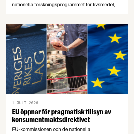
nationella forskningsprogrammet för livsmedel,
NFP Livs. Inriktningarna är "hållbara och robusta
försörjningsvägar" samt "hållbara insatsvaror för
en motståndskraftig livsmedelsförsörjning", och
båda syftar till att bana väg för innovationer som
stärker Sveriges livsmedelsförsörjning.
1 JULI 2026
EU öppnar för pragmatisk tillsyn av
konsumentmaktsdirektivet
EU-kommissionen och de nationella