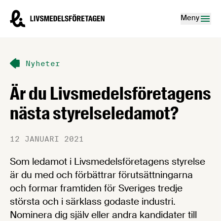
Hoppa till innehåll
Livsmedelsföretagen – till startsidan
Meny
Nyheter
Är du Livsmedelsföretagens
nästa styrelseledamot?
12 JANUARI 2021
Som ledamot i Livsmedelsföretagens styrelse
är du med och förbättrar förutsättningarna
och formar framtiden för Sveriges tredje
största och i särklass godaste industri.
Nominera dig själv eller andra kandidater till