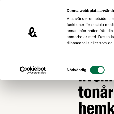
Hoppa till innehåll
Livsmedelsföretagen – till startsidan
Denna webbplats använde
Vi använder enhetsidentifie
funktioner för sociala medi
annan information från din
samarbetar med. Dessa kan
Nyheter
tillhandahållit eller som d
Ätstö
Samtyckesval
livsm
Nödvändig
tonår
hemk