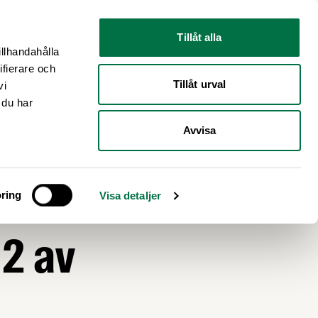
Nyhetsrum
Om oss
Tillåt alla
illhandahålla
ifierare och
Tillåt urval
vi
 du har
Avvisa
ring
Visa detaljer
 2 av