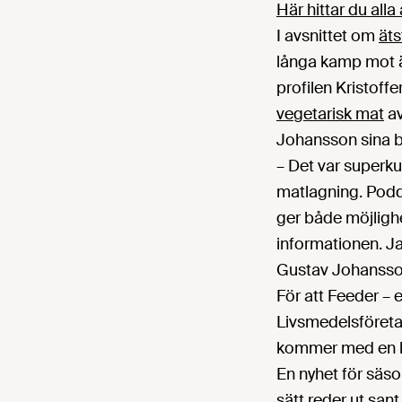
Här hittar du al
I avsnittet om
äts
långa kamp mot ä
profilen Kristoff
vegetarisk mat
av
Johansson sina bäs
– Det var superku
matlagning. Podd
ger både möjlighet
informationen. J
Gustav Johansso
För att Feeder –
Livsmedelsföretag
kommer med en k
En nyhet för säso
sätt reder ut san