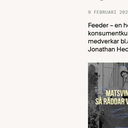
9 FEBRUARI 202
Feeder – en h
konsumentkuns
medverkar bl.a
Jonathan Hed