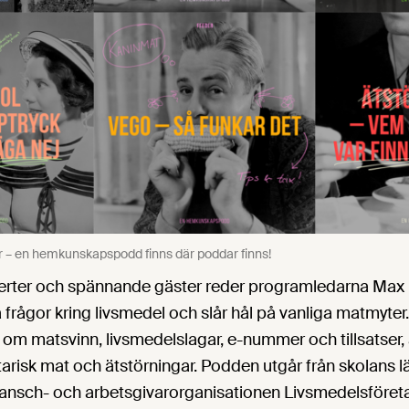
er – en hemkunskapspodd finns där poddar finns!
erter och spännande gäster reder programledarna Max 
a frågor kring livsmedel och slår hål på vanliga matmyter
 om matsvinn, livsmedelslagar, e-nummer och tillsatser,
arisk mat och ätstörningar. Podden utgår från skolans 
ansch- och arbetsgivarorganisationen Livsmedelsföret