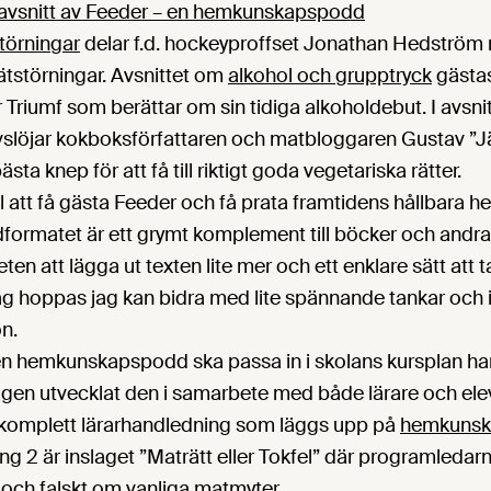
la avsnitt av Feeder – en hemkunskapspodd
törningar
delar f.d. hockeyproffset Jonathan Hedström 
tstörningar. Avsnittet om
alkohol och grupptryck
gästas
er Triumf som berättar om sin tidiga alkoholdebut. I avsn
slöjar kokboksförfattaren och matbloggaren Gustav ”Jä
ta knep för att få till riktigt goda vegetariska rätter.
l att få gästa Feeder och få prata framtidens hållbara
formatet är ett grymt komplement till böcker och andr
en att lägga ut texten lite mer och ett enklare sätt att ta 
ag hoppas jag kan bidra med lite spännande tankar och i
n.
 en hemkunskapspodd ska passa in i skolans kursplan ha
en utvecklat den i samarbete med både lärare och eleve
omplett lärarhandledning som läggs upp på
hemkunsk
ng 2 är inslaget ”Maträtt eller Tokfel” där programledarn
t och falskt om vanliga matmyter.