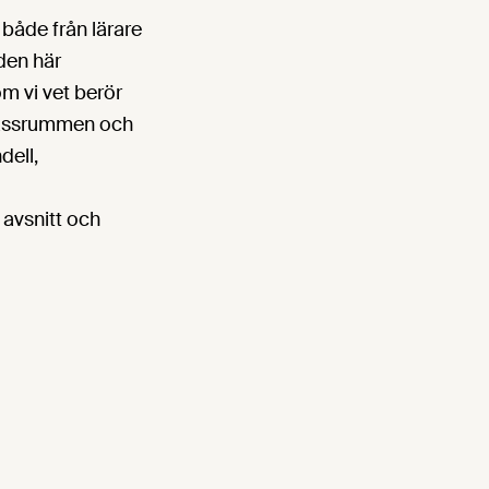
 både från lärare
 den här
m vi vet berör
klassrummen och
dell,
 avsnitt och