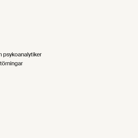
h psykoanalytiker
störningar