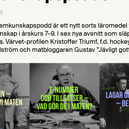
2
emkunskapspodd är ett nytt sorts läromedel
kap i årskurs 7–9. I sex nya avsnitt som slä
. Värvet-profilen Kristoffer Triumf, f.d. hocke
ström och matbloggaren Gustav ”Jävligt got