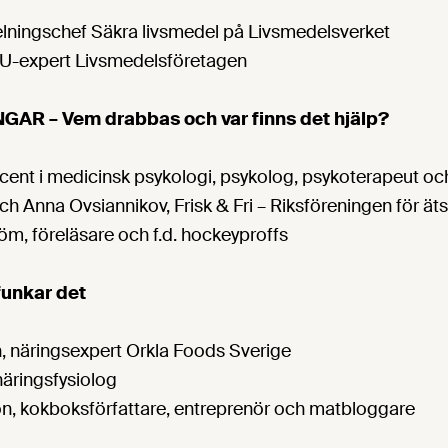
delningschef Säkra livsmedel på Livsmedelsverket
EU-expert Livsmedelsföretagen
AR – Vem drabbas och var finns det hjälp?
cent i medicinsk psykologi, psykolog, psykoterapeut oc
 Anna Ovsiannikov, Frisk & Fri – Riksföreningen för ät
m, föreläsare och f.d. hockeyproffs
funkar det
 näringsexpert Orkla Foods Sverige
äringsfysiolog
, kokboksförfattare, entreprenör och matbloggare