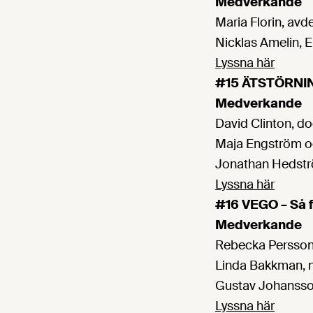
Medverkande
Maria Florin, av
Nicklas Amelin, 
Lyssna här
#15 ÄTSTÖRNING
Medverkande
David Clinton, do
Maja Engström och
Jonathan Hedströ
Lyssna här
#16 VEGO – Så 
Medverkande
Rebecka Persson,
Linda Bakkman, n
Gustav Johansson
Lyssna här