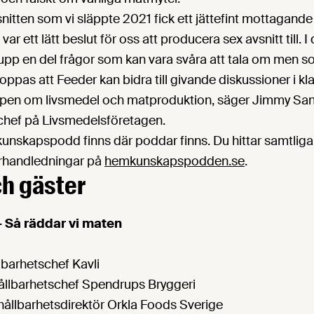
snitten som vi släppte 2021 fick ett jättefint mottagande
var ett lätt beslut för oss att producera sex avsnitt till. I
pp en del frågor som kan vara svåra att tala om men so
oppas att Feeder kan bidra till givande diskussioner i 
skapen om livsmedel och matproduktion, säger Jimmy San
hef på Livsmedelsföretagen.
unskapspodd finns där poddar finns. Du hittar samtliga
arhandledningar på
hemkunskapspodden.se
.
ch gäster
 Så räddar vi maten
llbarhetschef Kavli
ållbarhetschef Spendrups Bryggeri
hållbarhetsdirektör Orkla Foods Sverige