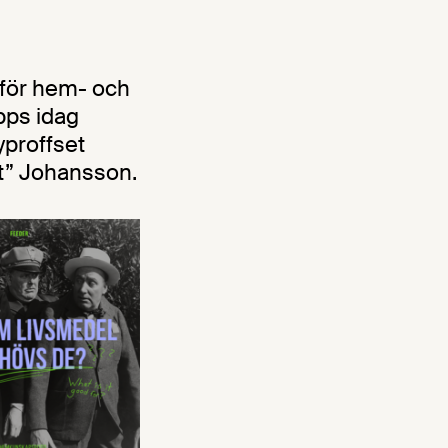
 för hem- och
pps idag
yproffset
t” Johansson.