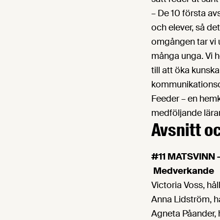
– De 10 första av
och elever, så det 
omgången tar vi u
många unga. Vi h
till att öka kun
kommunikationsc
Feeder – en hemk
medföljande lär
Avsnitt o
#11 MATSVINN –
Medverkande
Victoria Voss, hå
Anna Lidström, h
Agneta Påander, 