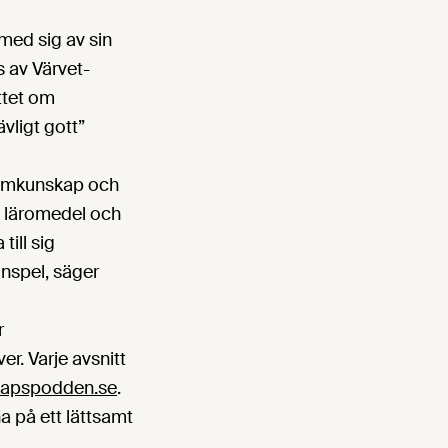
med sig av sin
 av Värvet-
ittet om
vligt gott”
 hemkunskap och
a läromedel och
till sig
nspel, säger
r
r. Varje avsnitt
apspodden.se
.
a på ett lättsamt