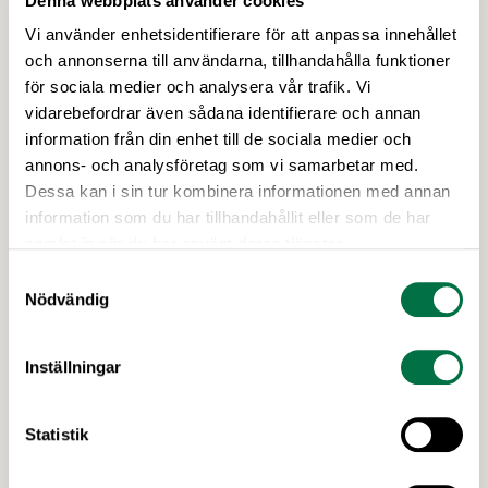
Denna webbplats använder cookies
Vi använder enhetsidentifierare för att anpassa innehållet
och annonserna till användarna, tillhandahålla funktioner
för sociala medier och analysera vår trafik. Vi
vidarebefordrar även sådana identifierare och annan
5 NOVEMBER 2020
information från din enhet till de sociala medier och
Nya kollektivavtal för
annons- och analysföretag som vi samarbetar med.
livsmedelsbranschen
Dessa kan i sin tur kombinera informationen med annan
information som du har tillhandahållit eller som de har
Livsmedelsföretagen har den 31 oktober ingått nya
samlat in när du har använt deras tjänster.
kollektivavtal med både
Samtyckesval
Livsmedelsarbetareförbundet, vår motpart på
Nödvändig
arbetarsidan, och Unionen, Sveriges Ingenjörer
och Ledarna, våra motparter på
tjänstemannasidan. För att förklara avtalens
Senaste nytt
Inställningar
innehåll och de förändringar de innebär har
Livsmedelsföretagens förhandlingschef skrivit
Statistik
sammanfattande cirkulär.