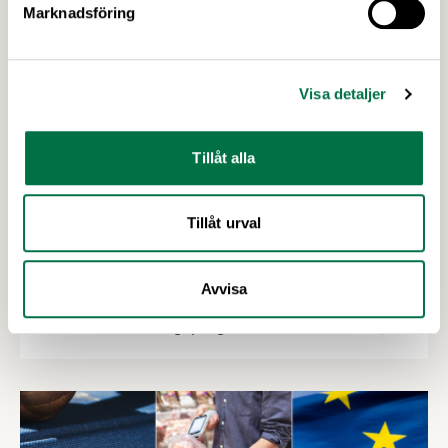
Marknadsföring
Visa detaljer
Tillåt alla
2 JULI 2026
Tillåt urval
Utlysningar: Forskning och Innovation
med fokus på försörjning
Avvisa
I höst öppnar Formas två utlysningar inom det
nationella forskningsprogrammet för livsmedel,
NFP Livs. Inriktningarna är "hållbara och robusta
försörjningsvägar" samt "hållbara insatsvaror för
en motståndskraftig livsmedelsförsörjning", och
båda syftar till att bana väg för innovationer som
stärker Sveriges livsmedelsförsörjning.