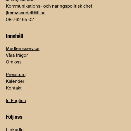
Kommunikations- och näringspolitisk chef
jimmy.sandell@li.se
08-762 65 02
Innehåll
Medlemsservice
Våra frågor
Om oss
Pressrum
Kalender
Kontakt
In English
Följ oss
LinkedIn