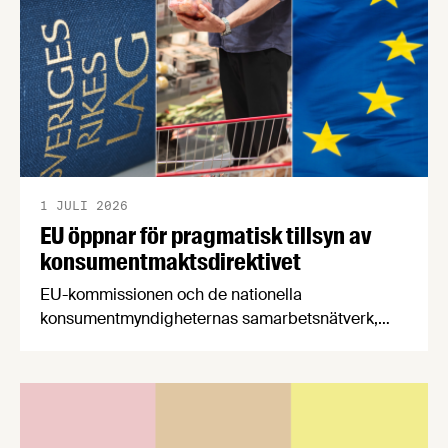
1 JULI 2026
EU öppnar för pragmatisk tillsyn av
konsumentmaktsdirektivet
EU-kommissionen och de nationella
konsumentmyndigheternas samarbetsnätverk,
CPC-nätverket, har kommit med en gemensam
förståelse om införandet av det nya
konsumentmaktsdirektivet. Livsmedelsföretagen
välkomnar att det på EU-nivå nu formellt erkänns
att införandet av direktivet skapar betydande