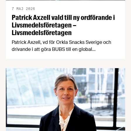
7 MAJ 2026
Patrick Axzell vald till ny ordförande i
Livsmedelsföretagen –
Livsmedelsföretagen
Patrick Axzell, vd för Orkla Snacks Sverige och
drivande i att göra BUBS till en global
exportsuccé, valdes idag till ny styrelseordförande
för bransch- och arbetsgivarorganisationen
Livsmedelsföretagen. Patrick efterträder Sofie
Eliasson Morsink som lämnar posten efter fyra år.