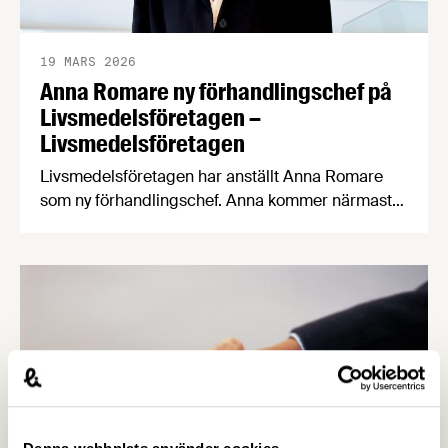
19 MARS 2026
Anna Romare ny förhandlingschef på
Livsmedelsföretagen –
Livsmedelsföretagen
Livsmedelsföretagen har anställt Anna Romare
som ny förhandlingschef. Anna kommer närmast
från Industriarbetsgivarna och börjar sin nya tjänst
i juni. Anna Romare har en gedigen erfarenhet
inom förhandling och arbetsrätt.