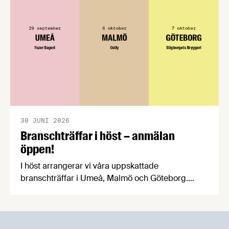
praktiska problem för företag.
30 JUNI 2026
Branschträffar i höst – anmälan
öppen!
I höst arrangerar vi våra uppskattade
branschträffar i Umeå, Malmö och Göteborg.
Livsmedelsföretagens experter kommer att
informera om aktuella frågor samtidigt som du
kan träffa branschkollegor och utbyta
erfarenheter.