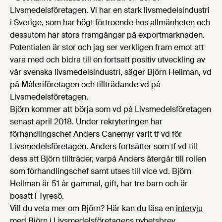
Livsmedelsföretagen. Vi har en stark livsmedelsindustri
i Sverige, som har högt förtroende hos allmänheten och
dessutom har stora framgångar på exportmarknaden.
Potentialen är stor och jag ser verkligen fram emot att
vara med och bidra till en fortsatt positiv utveckling av
vår svenska livsmedelsindustri, säger Björn Hellman, vd
på Måleriföretagen och tillträdande vd på
Livsmedelsföretagen.
Björn kommer att börja som vd på Livsmedelsföretagen
senast april 2018. Under rekryteringen har
förhandlingschef Anders Canemyr varit tf vd för
Livsmedelsföretagen. Anders fortsätter som tf vd till
dess att Björn tillträder, varpå Anders återgår till rollen
som förhandlingschef samt utses till vice vd. Björn
Hellman är 51 år gammal, gift, har tre barn och är
bosatt i Tyresö.
Vill du veta mer om Björn? Här kan du läsa en
intervju
med Björn
i Livsmedelsföretagens nyhetsbrev.