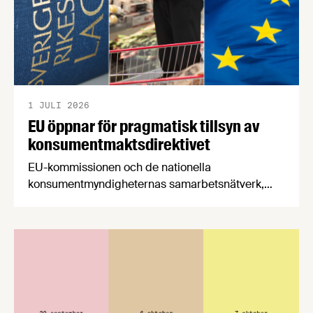
1 JULI 2026
EU öppnar för pragmatisk tillsyn av
konsumentmaktsdirektivet
EU-kommissionen och de nationella
konsumentmyndigheternas samarbetsnätverk,
CPC-nätverket, har kommit med en gemensam
förståelse om införandet av det nya
konsumentmaktsdirektivet. Livsmedelsföretagen
välkomnar att det på EU-nivå nu formellt erkänns
att införandet av direktivet skapar betydande
praktiska problem för företag.