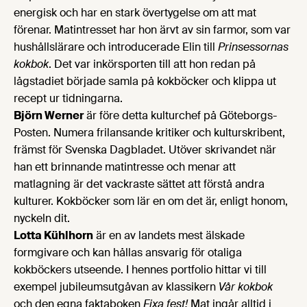
energisk och har en stark övertygelse om att mat
förenar. Matintresset har hon ärvt av sin farmor, som var
hushållslärare och introducerade Elin till
Prinsessornas
kokbok
. Det var inkörsporten till att hon redan på
lågstadiet började samla på kokböcker och klippa ut
recept ur tidningarna.
Björn Werner
är före detta kulturchef på Göteborgs-
Posten. Numera frilansande kritiker och kulturskribent,
främst för Svenska Dagbladet. Utöver skrivandet när
han ett brinnande matintresse och menar att
matlagning är det vackraste sättet att förstå andra
kulturer. Kokböcker som lär en om det är, enligt honom,
nyckeln dit.
Lotta Kühlhorn
är en av landets mest älskade
formgivare och kan hållas ansvarig för otaliga
kokböckers utseende. I hennes portfolio hittar vi till
exempel jubileumsutgåvan av klassikern
Vår kokbok
och den egna faktaboken
Fixa fest!
Mat ingår alltid i