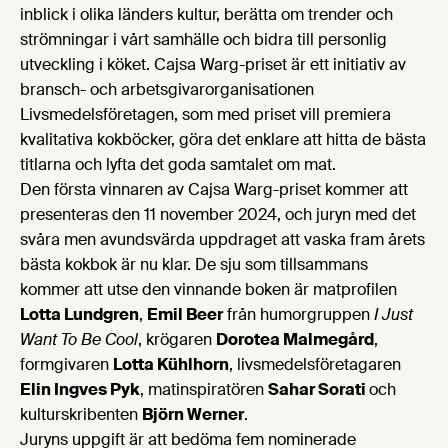
inblick i olika länders kultur, berätta om trender och
strömningar i vårt samhälle och bidra till personlig
utveckling i köket. Cajsa Warg-priset är ett initiativ av
bransch- och arbetsgivarorganisationen
Livsmedelsföretagen, som med priset vill premiera
kvalitativa kokböcker, göra det enklare att hitta de bästa
titlarna och lyfta det goda samtalet om mat.
Den första vinnaren av Cajsa Warg-priset kommer att
presenteras den 11 november 2024, och juryn med det
svåra men avundsvärda uppdraget att vaska fram årets
bästa kokbok är nu klar. De sju som tillsammans
kommer att utse den vinnande boken är matprofilen
Lotta Lundgren
,
Emil Beer
från humorgruppen
I Just
Want To Be Cool
, krögaren
Dorotea Malmegård
,
formgivaren
Lotta Kühlhorn
, livsmedelsföretagaren
Elin Ingves Pyk
, matinspiratören
Sahar Sorati
och
kulturskribenten
Björn Werner
.
Juryns uppgift är att bedöma fem nominerade