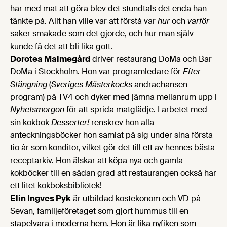
har med mat att göra blev det stundtals det enda han
tänkte på. Allt han ville var att förstå var
hur
och
varför
saker smakade som det gjorde, och hur man själv
kunde få det att bli lika gott.
Dorotea Malmegård
driver restaurang DoMa och Bar
DoMa i Stockholm. Hon var programledare för
Efter
Stängning
(
Sveriges Mästerkocks
andrachansen-
program) på TV4 och dyker med jämna mellanrum upp i
Nyhetsmorgon
för att sprida matglädje. I arbetet med
sin kokbok
Desserter!
renskrev hon alla
anteckningsböcker hon samlat på sig under sina första
tio år som konditor, vilket gör det till ett av hennes bästa
receptarkiv. Hon älskar att köpa nya och gamla
kokböcker till en sådan grad att restaurangen också har
ett litet kokboksbibliotek!
Elin Ingves Pyk
är utbildad kostekonom och VD på
Sevan, familjeföretaget som gjort hummus till en
stapelvara i moderna hem. Hon är lika nyfiken som