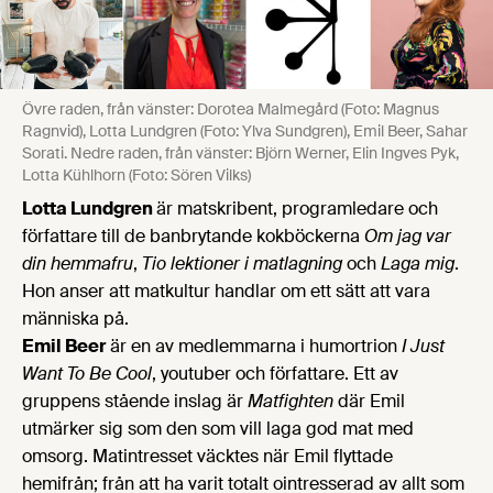
Övre raden, från vänster: Dorotea Malmegård (Foto: Magnus
Ragnvid), Lotta Lundgren (Foto: Ylva Sundgren), Emil Beer, Sahar
Sorati. Nedre raden, från vänster: Björn Werner, Elin Ingves Pyk,
Lotta Kühlhorn (Foto: Sören Vilks)
Lotta Lundgren
är matskribent, programledare och
författare till de banbrytande kokböckerna
Om jag var
din hemmafru
,
Tio lektioner i matlagning
och
Laga mig
.
Hon anser att matkultur handlar om ett sätt att vara
människa på.
Emil Beer
är en av medlemmarna i humortrion
I Just
Want To Be Cool
, youtuber och författare. Ett av
gruppens stående inslag är
Matfighten
där Emil
utmärker sig som den som vill laga god mat med
omsorg. Matintresset väcktes när Emil flyttade
hemifrån; från att ha varit totalt ointresserad av allt som