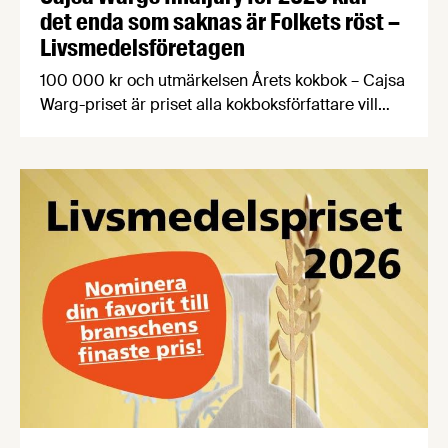
det enda som saknas är Folkets röst –
Livsmedelsföretagen
100 000 kr och utmärkelsen Årets kokbok – Cajsa
Warg-priset är priset alla kokboksförfattare vill
vinna. Årets finaljury består bland annat av en
passionerad fiskälskare, en hängiven
kokbokssamlare och en legendarisk matfotograf.
Dessutom har alla kokboksälskare möjlighet att
söka till att bli en del av finaljuryn som Folkets röst.
Frida Ronge, David Sundin, Karolina Sparring, …