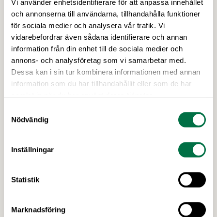
Vi använder enhetsidentifierare för att anpassa innehållet
Om kokböcker i Sverige
och annonserna till användarna, tillhandahålla funktioner
Lanthushållsläraren Anna-Britt Agnsäter gav år 1951 ut
för sociala medier och analysera vår trafik. Vi
den nydanande Vår kokbok som är den mest sålda
vidarebefordrar även sådana identifierare och annan
boken i Sverige efter Bibeln och Sju sorters kakor. På
information från din enhet till de sociala medier och
den tiden kom det ut ca femtio kokböcker per år och
annons- och analysföretag som vi samarbetar med.
idag är motsvarande siffra ca 300 kokböcker. Anna-
Dessa kan i sin tur kombinera informationen med annan
Britt Agnsäter introducerade även den fyrdelade
information som du har tillhandahållit eller som de har
samlat in när du har använt deras tjänster.
måttsatsen till de svenska köken, och det idag
oumbärliga köksredskapet är inspirationen bakom
Samtyckesval
Nödvändig
Cajsa Warg-prisets logotyp.
För mer information
Inställningar
Jimmy Sandell
Kommunikations- och näringspolitisk
Statistik
chef
Skicka e-post till Jimmy
Marknadsföring
08-762 65 02, 073-355 06 07