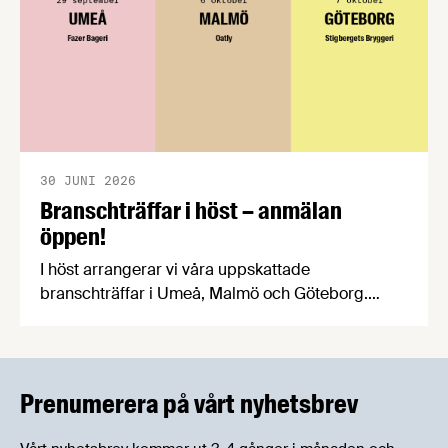
30 JUNI 2026
Branschträffar i höst – anmälan
öppen!
I höst arrangerar vi våra uppskattade
branschträffar i Umeå, Malmö och Göteborg.
Livsmedelsföretagens experter kommer att
informera om aktuella frågor samtidigt som du
kan träffa branschkollegor och utbyta
erfarenheter.
Prenumerera på vårt nyhetsbrev