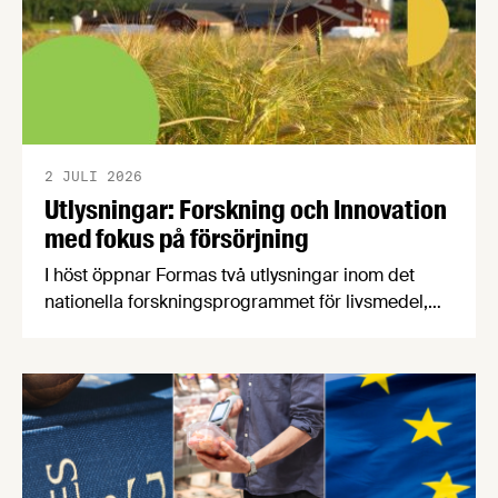
2 JULI 2026
Utlysningar: Forskning och Innovation
med fokus på försörjning
I höst öppnar Formas två utlysningar inom det
nationella forskningsprogrammet för livsmedel,
NFP Livs. Inriktningarna är "hållbara och robusta
försörjningsvägar" samt "hållbara insatsvaror för
en motståndskraftig livsmedelsförsörjning", och
båda syftar till att bana väg för innovationer som
stärker Sveriges livsmedelsförsörjning.