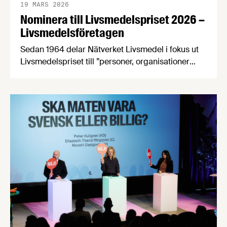
19 MARS 2026
Nominera till Livsmedelspriset 2026 –
Livsmedelsföretagen
Sedan 1964 delar Nätverket Livsmedel i fokus ut
Livsmedelspriset till ”personer, organisationer
eller företag som på ett inspirerande och
innovativt sätt tagit initiativ till, eller utvecklat
förutsättningar för att öka livsmedelsnäringens
konkurrenskraft och utveckling”. Passa på att
nominera en eller flera kandidater senast den 21
april! Bland de nomineringar som kommer in
kommer en jury …