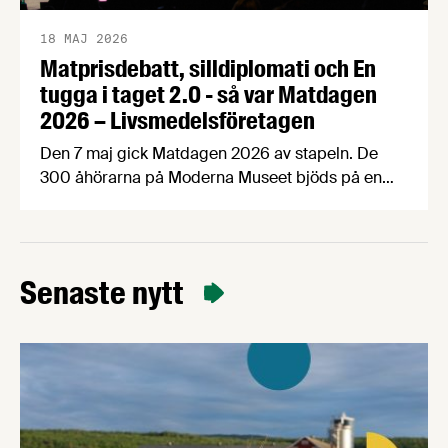
18 MAJ 2026
Matprisdebatt, silldiplomati och En
tugga i taget 2.0 - så var Matdagen
2026 – Livsmedelsföretagen
Den 7 maj gick Matdagen 2026 av stapeln. De
300 åhörarna på Moderna Museet bjöds på en
dag fylld med spänstig matprisdebatt,
exportinspiration med Håkan Juholt, mathistoria
med Edward Blom, panelsamtal om
Matpriskommissionen, Årets Livsmedelsexportör,
Senaste nytt
världens bästa fika och mycket, mycket mer. Här
sammanfattar vi dagen med bilder och en kort
video. Det övergripande temat …