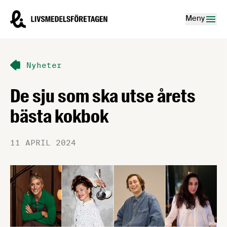
Hoppa till innehåll
Livsmedelsföretagen – till startsidan
Meny
Nyheter
De sju som ska utse årets
bästa kokbok
11 APRIL 2024