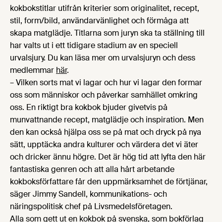
kokbokstitlar utifrån kriterier som originalitet, recept,
stil, form/bild, användarvänlighet och förmåga att
skapa matglädje. Titlarna som juryn ska ta ställning till
har valts ut i ett tidigare stadium av en speciell
urvalsjury. Du kan läsa mer om urvalsjuryn och dess
medlemmar
här
.
– Vilken sorts mat vi lagar och hur vi lagar den formar
oss som människor och påverkar samhället omkring
oss. En riktigt bra kokbok bjuder givetvis på
munvattnande recept, matglädje och inspiration. Men
den kan också hjälpa oss se på mat och dryck på nya
sätt, upptäcka andra kulturer och värdera det vi äter
och dricker ännu högre. Det är hög tid att lyfta den här
fantastiska genren och att alla hårt arbetande
kokboksförfattare får den uppmärksamhet de förtjänar,
säger Jimmy Sandell, kommunikations- och
näringspolitisk chef på Livsmedelsföretagen.
Alla som gett ut en kokbok på svenska, som bokförlag