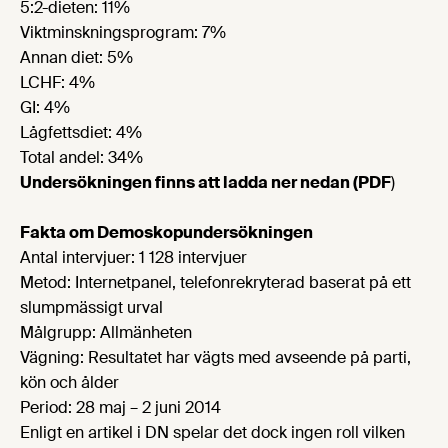
5:2-dieten: 11%
Viktminskningsprogram: 7%
Annan diet: 5%
LCHF: 4%
GI: 4%
Lågfettsdiet: 4%
Total andel: 34%
Undersökningen finns att ladda ner nedan (PDF
)
Fakta om Demoskopundersökningen
Antal intervjuer: 1 128 intervjuer
Metod: Internetpanel, telefonrekryterad baserat på ett
slumpmässigt urval
Målgrupp: Allmänheten
Vägning: Resultatet har vägts med avseende på parti,
kön och ålder
Period: 28 maj – 2 juni 2014
Enligt en artikel i DN spelar det dock ingen roll vilken