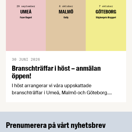
30 JUNI 2026
Branschträffar i höst – anmälan
öppen!
I höst arrangerar vi våra uppskattade
branschträffar i Umeå, Malmö och Göteborg.
Livsmedelsföretagens experter kommer att
informera om aktuella frågor samtidigt som du
kan träffa branschkollegor och utbyta
erfarenheter.
Prenumerera på vårt nyhetsbrev