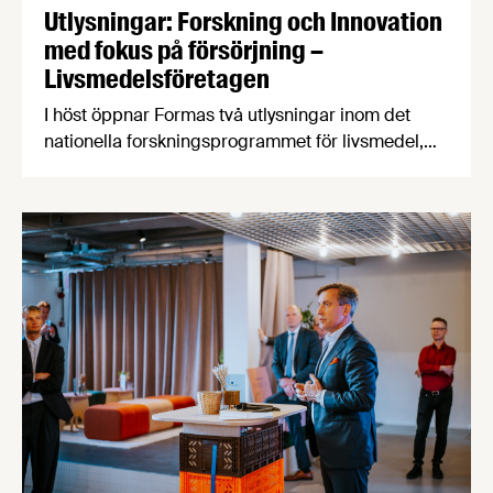
Utlysningar: Forskning och Innovation
med fokus på försörjning –
Livsmedelsföretagen
I höst öppnar Formas två utlysningar inom det
nationella forskningsprogrammet för livsmedel,
NFP Livs. Inriktningarna är ”hållbara och robusta
försörjningsvägar” samt ”hållbara insatsvaror för
en motståndskraftig livsmedelsförsörjning”, och
båda syftar till att bana väg för innovationer som
stärker Sveriges livsmedelsförsörjning.