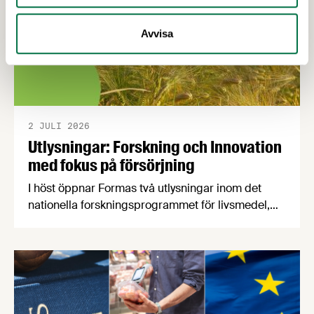
Avvisa
2 JULI 2026
Utlysningar: Forskning och Innovation
med fokus på försörjning
I höst öppnar Formas två utlysningar inom det
nationella forskningsprogrammet för livsmedel,
NFP Livs. Inriktningarna är "hållbara och robusta
försörjningsvägar" samt "hållbara insatsvaror för
en motståndskraftig livsmedelsförsörjning", och
båda syftar till att bana väg för innovationer som
stärker Sveriges livsmedelsförsörjning.