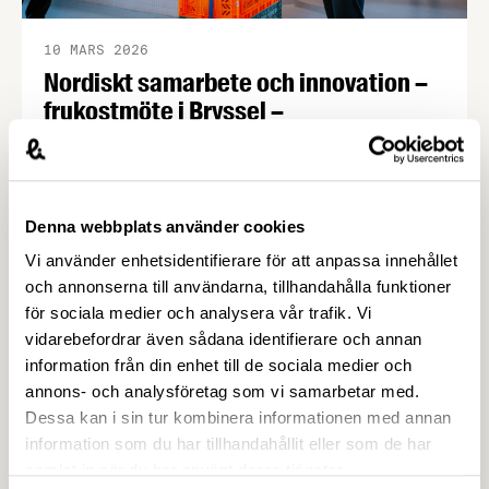
10 MARS 2026
Nordiskt samarbete och innovation –
frukostmöte i Bryssel –
Livsmedelsföretagen
När EU nu skissar på framtidens folkhälsopolitik
visar Norden vägen. Under FoodDrinkEurope
Partnership Days i Bryssel lyfte de nordiska
Denna webbplats använder cookies
livsmedelsorganisationerna hur innovation och
Vi använder enhetsidentifierare för att anpassa innehållet
reformulering redan stärker folkhälsan – och
och annonserna till användarna, tillhandahålla funktioner
varför smarta partnerskap är viktigare än nya,
för sociala medier och analysera vår trafik. Vi
otydliga regler.
vidarebefordrar även sådana identifierare och annan
information från din enhet till de sociala medier och
annons- och analysföretag som vi samarbetar med.
Dessa kan i sin tur kombinera informationen med annan
information som du har tillhandahållit eller som de har
samlat in när du har använt deras tjänster.