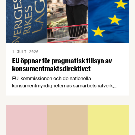
1 JULI 2026
EU öppnar för pragmatisk tillsyn av
konsumentmaktsdirektivet
EU-kommissionen och de nationella
konsumentmyndigheternas samarbetsnätverk,
CPC-nätverket, har kommit med en gemensam
förståelse om införandet av det nya
konsumentmaktsdirektivet. Livsmedelsföretagen
välkomnar att det på EU-nivå nu formellt erkänns
att införandet av direktivet skapar betydande
praktiska problem för företag.