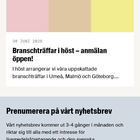
30 JUNI 2026
Branschträffar i höst – anmälan
öppen!
I höst arrangerar vi våra uppskattade
branschträffar i Umeå, Malmö och Göteborg.
Livsmedelsföretagens experter kommer att
informera om aktuella frågor samtidigt som du
kan träffa branschkollegor och utbyta
erfarenheter.
Prenumerera på vårt nyhetsbrev
Vårt nyhetsbrev kommer ut 3-4 gånger i månaden och
riktar sig till alla med ett intresse för
livsmedelsföretagande och den svenska