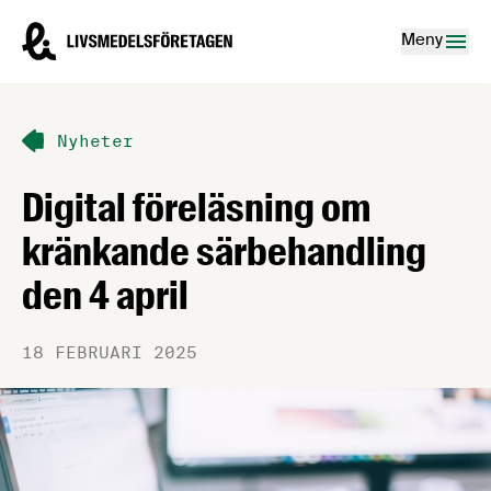
Hoppa till innehåll
Livsmedelsföretagen – till startsidan
Meny
Nyheter
Digital föreläsning om
kränkande särbehandling
den 4 april
18 FEBRUARI 2025