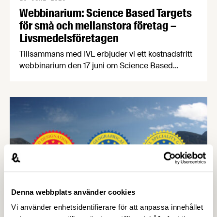
Webbinarium: Science Based Targets
för små och mellanstora företag –
Livsmedelsföretagen
Tillsammans med IVL erbjuder vi ett kostnadsfritt
webbinarium den 17 juni om Science Based
Targets för små och medelstora företag.
Vetenskapligt baserade klimatmål kan stärka
företagets position, öka förtroendet hos kunder
och samarbetspartners och göra det lättare att
möta nya krav i värdekedjan. Kraven på hållbarhet
ökar snabbt – från kunder, investerare och större
företag. …
Denna webbplats använder cookies
Vi använder enhetsidentifierare för att anpassa innehållet