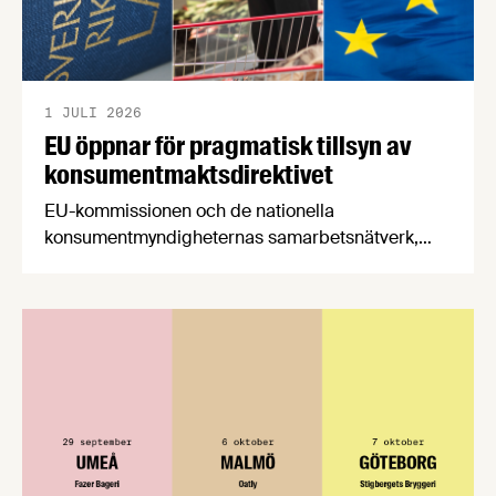
1 JULI 2026
EU öppnar för pragmatisk tillsyn av
konsumentmaktsdirektivet
EU-kommissionen och de nationella
konsumentmyndigheternas samarbetsnätverk,
CPC-nätverket, har kommit med en gemensam
förståelse om införandet av det nya
konsumentmaktsdirektivet. Livsmedelsföretagen
välkomnar att det på EU-nivå nu formellt erkänns
att införandet av direktivet skapar betydande
praktiska problem för företag.