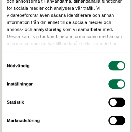
och annonserna till användarna, tillhandahålla funktioner
10 JANUARI 2017
för sociala medier och analysera vår trafik. Vi
Välkommen på Livsmedelsföretagens
vidarebefordrar även sådana identifierare och annan
Arbetsgivarträffar i april!
information från din enhet till de sociala medier och
annons- och analysföretag som vi samarbetar med.
I vår tecknar vi på Livsmedelsföretagen nya
Dessa kan i sin tur kombinera informationen med annan
kollektivavtal med Livsmedelsarbetareförbundet,
information som du har tillhandahållit eller som de har
Unionen och Sveriges Ingenjörer som gäller från
samlat in när du har använt deras tjänster.
och med den 1 april i år. På våra arbetsgivarträffar
nu i april går vi igenom förändringar i
Samtyckesval
kollektivavtalen och ni som deltar har möjlighet att
Nödvändig
Senaste nytt
ställa frågor. Träffarna anordnas på sju orter runt
om i landet på följande datum: …
Inställningar
Statistik
Marknadsföring