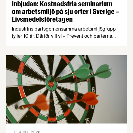
Inbjudan: Kostnadsfria seminarium
om arbetsmiljö på sju orter i Sverige –
Livsmedelsföretagen
Industrins partsgemensamma arbetsmiljögrupp
fyller 10 år. Därför vill vi – Prevent och parterna
inom industrin – bjuda in dig som arbetar inom
livsmedelsindustrin till ett kostnadsfritt
halvdagsseminarium om arbetsmiljö.
Seminarierna äger rum i höst på sju olika orter.
Under seminariet kommer du att få med dig ett
antal nyttiga verktyg genom att vi varvar
föreläsningspass med …
10 JUNI 2026