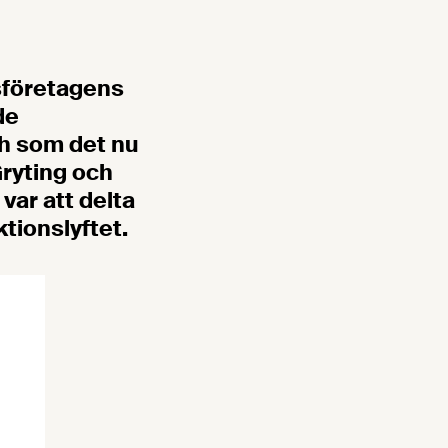
sföretagens
de
ch som det nu
Gryting och
var att delta
tionslyftet.