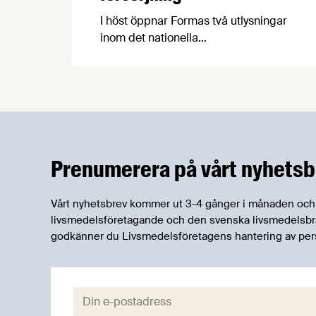
I höst öppnar Formas två utlysningar
inom det nationella
forskningsprogrammet för livsmedel,
NFP Livs. Inriktningarna är "hållbara och
robusta försörjningsvägar" samt
"hållbara insatsvaror för en
motståndskraftig livsmedelsförsörjning",
och båda syftar till att bana väg för
innovationer som stärker Sveriges
Prenumerera på vårt nyhetsb
livsmedelsförsörjning.
Vårt nyhetsbrev kommer ut 3-4 gånger i månaden och rik
livsmedelsföretagande och den svenska livsmedelsbran
godkänner du Livsmedelsföretagens hantering av per
E-post: