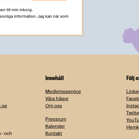
en till min inkorg.
rsonliga information. Jag kan när som
Innehåll
Följ 
Medlemsservice
Linke
Våra frågor
Face
i.se
Om oss
Insta
Twitte
Pressrum
YouT
Kalender
Hemk
- och
Kontakt