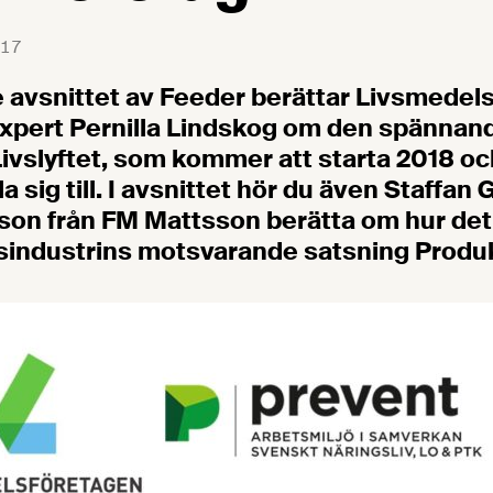
17
e avsnittet av Feeder berättar Livsmedel
expert Pernilla Lindskog om den spännan
ivslyftet, som kommer att starta 2018 o
a sig till. I avsnittet hör du även Staffan 
son från FM Mattsson berätta om hur det 
ngsindustrins motsvarande satsning Produk