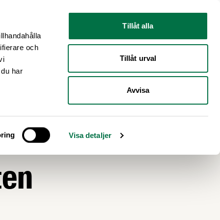
Nyhetsrum
Om oss
Tillåt alla
illhandahålla
ifierare och
Tillåt urval
vi
 du har
Avvisa
et
ring
Visa detaljer
ten