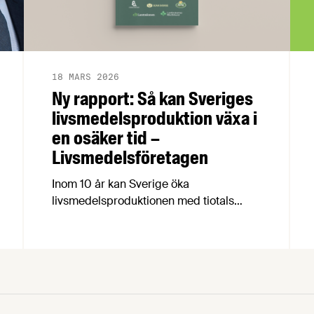
18 MARS 2026
Ny rapport: Så kan Sveriges
livsmedelsproduktion växa i
en osäker tid –
Livsmedelsföretagen
Inom 10 år kan Sverige öka
livsmedelsproduktionen med tiotals
procent, skapa 19 000 nya jobb i hela
landet och samtidigt stärka
livsmedelsberedskap, klimatarbete och
biologisk mångfald. Det visar rapporten
Grön uppväxling som i dag överlämnas
till regeringen av Livsmedelsföretagen,