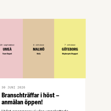
innovationer som stärker Sveriges
livsmedelsförsörjning.
30 JUNI 2026
Branschträffar i höst –
anmälan öppen!