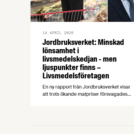
14 APRIL 2026
Jordbruksverket: Minskad
lönsamhet i
livsmedelskedjan - men
ljuspunkter finns –
Livsmedelsföretagen
En ny rapport från Jordbruksverket visar
att trots ökande matpriser försvagades
livsmedelsindustrins lönsamhet 2016-
2024, något som hämmar viktiga
investeringar i produktivitet,
klimatomställning och konkurrenskraft.
Vår chefekonom Carl Eckerdal tycker att