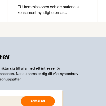
EU-kommissionen och de nationella
konsumentmyndigheternas
samarbetsnätverk, CPC-nätverket, har
kommit med en gemensam förståelse
om införandet av det nya
konsumentmaktsdirektivet.
Livsmedelsföretagen välkomnar att det
på EU-nivå nu formellt erkänns att
införandet av direktivet skapar
rev
betydande praktiska problem för företag.
tar sig till alla med ett intresse för
schen. När du anmäler dig till vårt nyhetsbrev
sonuppgifter.