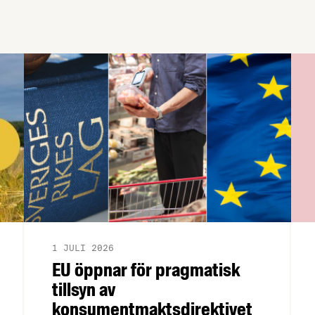
Arla, Lantmännen, Scan Sverige och
LRF.
1 JULI 2026
EU öppnar för pragmatisk
tillsyn av
konsumentmaktsdirektivet