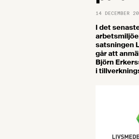
14 DECEMBER 20
I det senast
arbetsmiljö
satsningen L
går att anmäl
Björn Erkers
i tillverkni