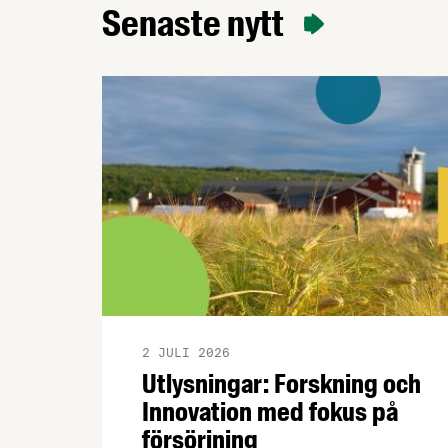
rapporten borde läsas av de politiker
Senaste nytt
som fortsätter prata om ”övervinster” i
livsmedelsbranschen.
2 JULI 2026
Utlysningar: Forskning och
Innovation med fokus på
försörjning