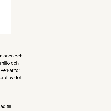
Unionen och
smiljö och
 verkar för
erat av det
d till