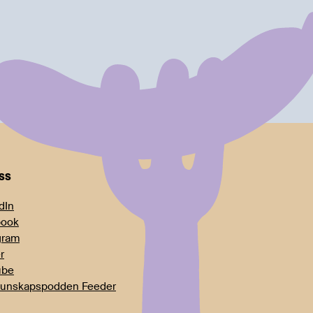
oss
dIn
book
gram
r
ube
unskapspodden Feeder