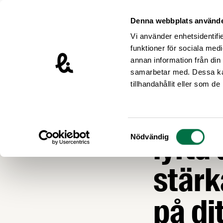
Hoppa till innehåll
Livsmedelsföretagen – till startsidan
Denna webbplats använde
Vi använder enhetsidentifie
funktioner för sociala medi
annan information från din
samarbetar med. Dessa kan
Nyheter
tillhandahållit eller som d
Feede
Samtyckesval
lyfta
Nödvändig
stärk
på di