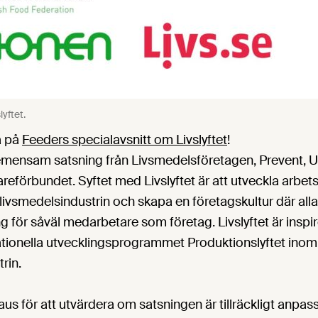
lyftet.
a på
Feeders specialavsnitt om Livslyftet
!
 gemensam satsning från Livsmedelsföretagen, Prevent, 
eförbundet. Syftet med Livslyftet är att utveckla arbet
 livsmedelsindustrin och skapa en företagskultur där alla
ng för såväl medarbetare som företag. Livslyftet är inspir
tionella utvecklingsprogrammet Produktionslyftet inom
trin.
paus för att utvärdera om satsningen är tillräckligt anpassa