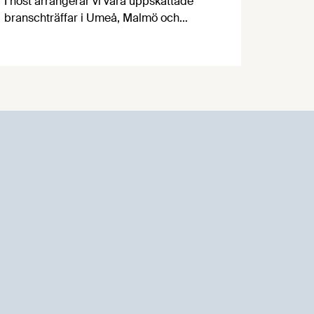
I höst arrangerar vi våra uppskattade
branschträffar i Umeå, Malmö och
Göteborg. Livsmedelsföretagens
experter kommer att informera om
aktuella frågor samtidigt som du kan
träffa branschkollegor och utbyta
erfarenheter.