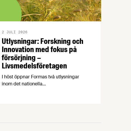
2 JULI 2026
Utlysningar: Forskning och
Innovation med fokus på
försörjning –
Livsmedelsföretagen
I höst öppnar Formas två utlysningar
inom det nationella
forskningsprogrammet för livsmedel,
NFP Livs. Inriktningarna är ”hållbara och
robusta försörjningsvägar” samt
”hållbara insatsvaror för en
motståndskraftig livsmedelsförsörjning”,
och båda syftar till att bana väg för