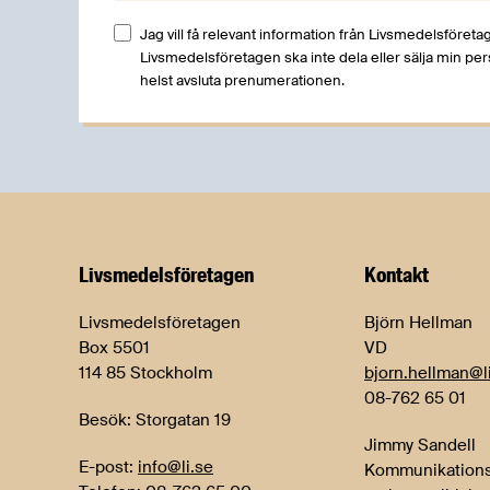
Jag vill få relevant information från Livsmedelsföretag
Livsmedelsföretagen ska inte dela eller sälja min pe
helst avsluta prenumerationen.
Livsmedels­företagen
Kontakt
Livsmedelsföretagen
Björn Hellman
Box 5501
VD
114 85 Stockholm
bjorn.hellman@l
08-762 65 01
Besök: Storgatan 19
Jimmy Sandell
E-post:
info@li.se
Kommunikations