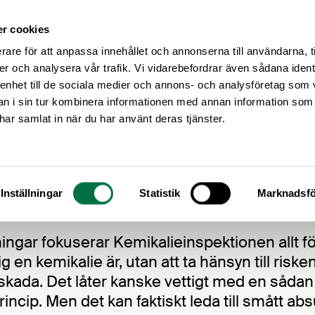
r cookies
Medlemsservice
Våra frågor
rare för att anpassa innehållet och annonserna till användarna, t
er och analysera vår trafik. Vi vidarebefordrar även sådana ident
 enhet till de sociala medier och annons- och analysföretag som 
 i sin tur kombinera informationen med annan information som
e har samlat in när du har använt deras tjänster.
iskfokus på KemI
Inställningar
Statistik
Marknadsfö
ingar fokuserar Kemikalieinspektionen allt fö
lig en kemikalie är, utan att ta hänsyn till riske
 skada. Det låter kanske vettigt med en sådan
rincip. Men det kan faktiskt leda till smått ab