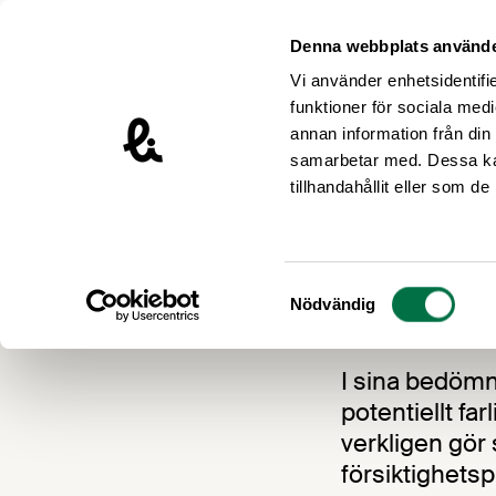
Hoppa till innehåll
Livsmedelsföretagen – till startsidan
Denna webbplats använde
Vi använder enhetsidentifie
funktioner för sociala medi
annan information från din
samarbetar med. Dessa kan
Nyheter
tillhandahållit eller som d
Fel r
Samtyckesval
Nödvändig
28 MAJ 2015
I sina bedömn
potentiellt far
verkligen gör
försiktighetsp