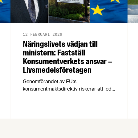
12 FEBRUARI 2026
Näringslivets vädjan till
ministern: Fastställ
Konsumentverkets ansvar –
Livsmedelsföretagen
Genomförandet av EU:s
konsumentmaktsdirektiv riskerar att leda
till att fullt tjänliga produkter för
hundratals miljoner kronor måste
kasseras. En bred sammanslutning av
svenska näringslivsorganisationer begär
nu att civilminister Erik Slottner ingriper.