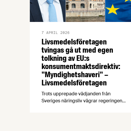
7 APRIL 2026
Livsmedelsföretagen
tvingas gå ut med egen
tolkning av EU:s
konsumentmaktsdirektiv:
"Myndighetshaveri" –
Livsmedelsföretagen
Trots upprepade vädjanden från
Sveriges näringsliv vägrar regeringen
och Konsumentverket att ta ansvar för
genomförandet av EU:s
konsumentmaktsdirektiv. Konsekvensen
kan bli att fullt fungerande varor för