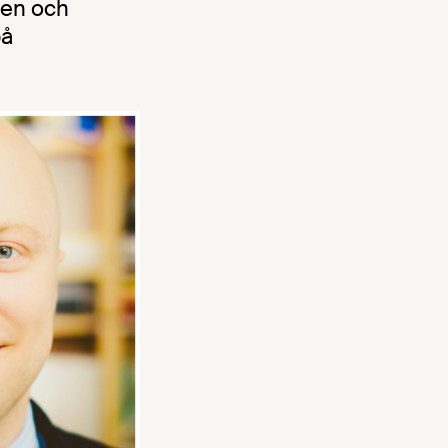
gen och
på