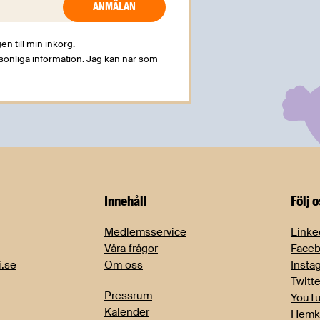
en till min inkorg.
rsonliga information. Jag kan när som
Innehåll
Följ 
Medlemsservice
Linke
Våra frågor
Face
i.se
Om oss
Insta
Twitte
Pressrum
YouT
Kalender
Hemk