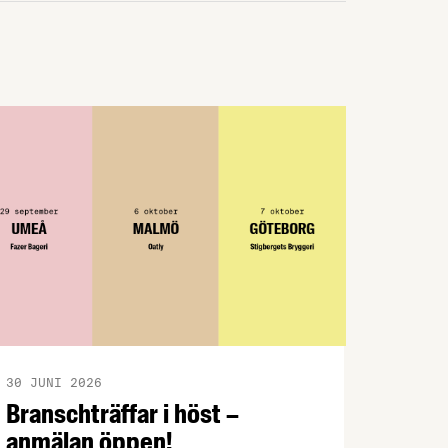
konstaterar att produktionen av svenska
livsmedel minskar i en tid när
produktionen måste öka för att stärka
beredskapen.
30 JUNI 2026
Branschträffar i höst –
anmälan öppen!