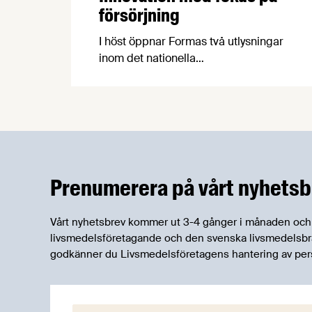
försörjning
I höst öppnar Formas två utlysningar
inom det nationella
forskningsprogrammet för livsmedel,
NFP Livs. Inriktningarna är "hållbara och
robusta försörjningsvägar" samt
"hållbara insatsvaror för en
motståndskraftig livsmedelsförsörjning",
och båda syftar till att bana väg för
innovationer som stärker Sveriges
Prenumerera på vårt nyhetsb
livsmedelsförsörjning.
Vårt nyhetsbrev kommer ut 3-4 gånger i månaden och rik
livsmedelsföretagande och den svenska livsmedelsbran
godkänner du Livsmedelsföretagens hantering av per
E-post: