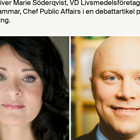
kriver Marie Söderqvist, VD Livsmedelsföreta
mmar, Chef Public Affairs i en debattartikel 
ing.