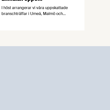
I höst arrangerar vi våra uppskattade
branschträffar i Umeå, Malmö och
Göteborg. Livsmedelsföretagens
experter kommer att informera om
aktuella frågor samtidigt som du kan
träffa branschkollegor och utbyta
erfarenheter.