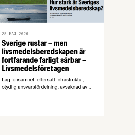
28 MAJ 2026
Sverige rustar – men
livsmedelsberedskapen är
fortfarande farligt sårbar –
Livsmedelsföretagen
Låg lönsamhet, eftersatt infrastruktur,
otydlig ansvarsfördelning, avsaknad av
beredskapsavtal och osäkra
handelsvägar hotar Sveriges förmåga att
försörja befolkningen med mat vid kris
och krig. Det visar en ny
beredskapsrapport från
Livsmedelsföretagen som också