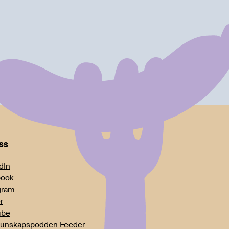
oss
dIn
book
gram
r
ube
unskapspodden Feeder