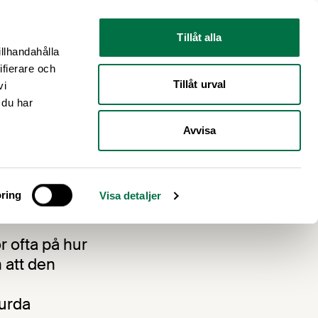
Nyhetsrum
Om oss
Tillåt alla
illhandahålla
ifierare och
Tillåt urval
vi
 du har
Avvisa
ring
Visa detaljer
r ofta på hur
n att den
surda