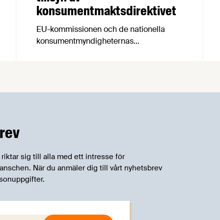
konsumentmaktsdirektivet
EU-kommissionen och de nationella
konsumentmyndigheternas
samarbetsnätverk, CPC-nätverket, har
kommit med en gemensam förståelse
om införandet av det nya
konsumentmaktsdirektivet.
Livsmedelsföretagen välkomnar att det
på EU-nivå nu formellt erkänns att
införandet av direktivet skapar
rev
betydande praktiska problem för företag.
tar sig till alla med ett intresse för
schen. När du anmäler dig till vårt nyhetsbrev
sonuppgifter.