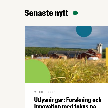
hundratals miljoner kronor måste
kasseras. Nu går Livsmedelsföretagen ut
Senaste nytt
med en egen bedömning av rättsläget till
sina 750 medlemsföretag. EU:s
konsumentmaktsdirektiv har ett gott
syfte.
2 JULI 2026
Utlysningar: Forskning och
Innovation med fokus på