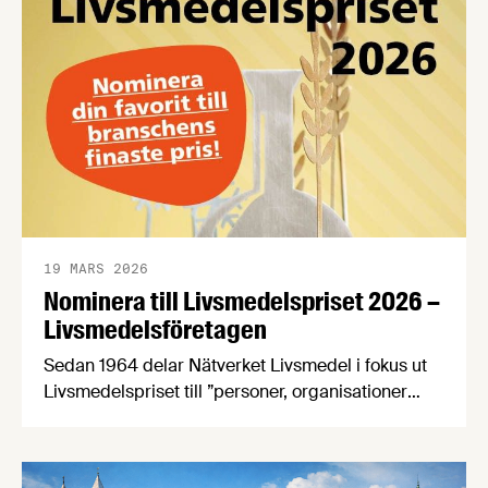
19 MARS 2026
Nominera till Livsmedelspriset 2026 –
Livsmedelsföretagen
Sedan 1964 delar Nätverket Livsmedel i fokus ut
Livsmedelspriset till ”personer, organisationer
eller företag som på ett inspirerande och
innovativt sätt tagit initiativ till, eller utvecklat
förutsättningar för att öka livsmedelsnäringens