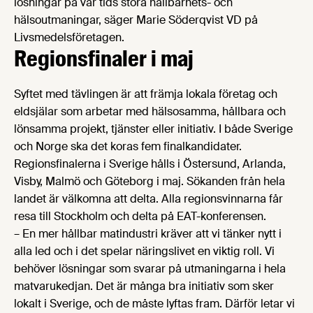
lösningar på vår tids stora hållbarhets- och
hälsoutmaningar, säger Marie Söderqvist VD på
Livsmedelsföretagen.
Regionsfinaler i maj
Syftet med tävlingen är att främja lokala företag och
eldsjälar som arbetar med hälsosamma, hållbara och
lönsamma projekt, tjänster eller initiativ. I både Sverige
och Norge ska det koras fem finalkandidater.
Regionsfinalerna i Sverige hålls i Östersund, Arlanda,
Visby, Malmö och Göteborg i maj. Sökanden från hela
landet är välkomna att delta. Alla regionsvinnarna får
resa till Stockholm och delta på EAT-konferensen.
– En mer hållbar matindustri kräver att vi tänker nytt i
alla led och i det spelar näringslivet en viktig roll. Vi
behöver lösningar som svarar på utmaningarna i hela
matvarukedjan. Det är många bra initiativ som sker
lokalt i Sverige, och de måste lyftas fram. Därför letar vi