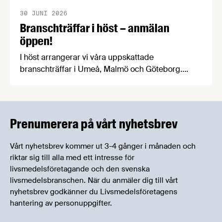
30 JUNI 2026
Branschträffar i höst – anmälan
öppen!
I höst arrangerar vi våra uppskattade
branschträffar i Umeå, Malmö och Göteborg.
Livsmedelsföretagens experter kommer att
informera om aktuella frågor samtidigt som du
kan träffa branschkollegor och utbyta
erfarenheter.
Prenumerera på vårt nyhetsbrev
Vårt nyhetsbrev kommer ut 3-4 gånger i månaden och
riktar sig till alla med ett intresse för
livsmedelsföretagande och den svenska
livsmedelsbranschen. När du anmäler dig till vårt
nyhetsbrev godkänner du Livsmedelsföretagens
hantering av personuppgifter.