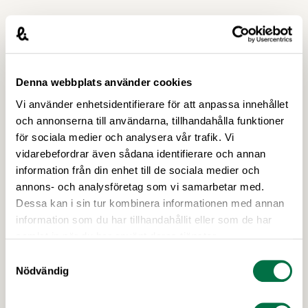
hälsosamt och hållbart matsystem, i en tid då
diskussionerna om högprocessade livsmedel ökar.
Sista anmälningsdag 13 april! Processad mat har
alltid varit central för att kunna förse befolkningar
med säker och effektiv …
Denna webbplats använder cookies
Vi använder enhetsidentifierare för att anpassa innehållet
och annonserna till användarna, tillhandahålla funktioner
för sociala medier och analysera vår trafik. Vi
vidarebefordrar även sådana identifierare och annan
information från din enhet till de sociala medier och
annons- och analysföretag som vi samarbetar med.
Dessa kan i sin tur kombinera informationen med annan
information som du har tillhandahållit eller som de har
10 MARS 2026
samlat in när du har använt deras tjänster.
Nordiskt samarbete och innovation –
Samtyckesval
frukostmöte i Bryssel –
Nödvändig
Livsmedelsföretagen
När EU nu skissar på framtidens folkhälsopolitik