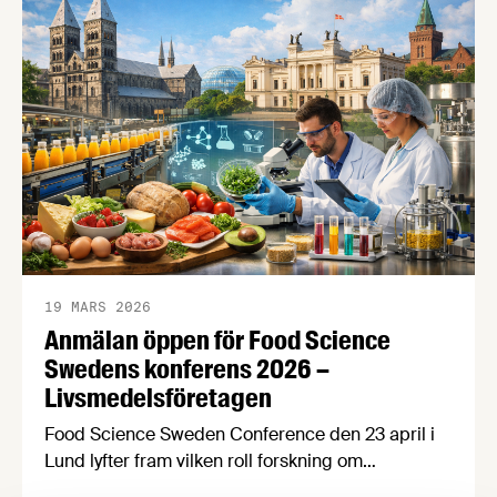
konkurrenskraft och utveckling”. Passa på att
nominera en eller flera kandidater senast den 21
april! Bland de nomineringar som kommer in
kommer en jury …
19 MARS 2026
Anmälan öppen för Food Science
Swedens konferens 2026 –
Livsmedelsföretagen
Food Science Sweden Conference den 23 april i
Lund lyfter fram vilken roll forskning om
processad mat spelar för att forma ett mer