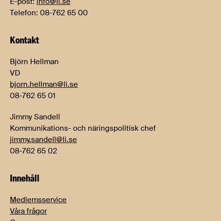
E-post:
info@li.se
Telefon: 08-762 65 00
Kontakt
Björn Hellman
VD
bjorn.hellman@li.se
08-762 65 01
Jimmy Sandell
Kommunikations- och näringspolitisk chef
jimmy.sandell@li.se
08-762 65 02
Innehåll
Medlemsservice
Våra frågor