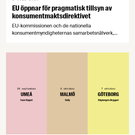
EU öppnar för pragmatisk tillsyn av
konsumentmaktsdirektivet
EU-kommissionen och de nationella
konsumentmyndigheternas samarbetsnätverk,
CPC-nätverket, har kommit med en gemensam
förståelse om införandet av det nya
konsumentmaktsdirektivet. Livsmedelsföretagen
välkomnar att det på EU-nivå nu formellt erkänns
att införandet av direktivet skapar betydande
praktiska problem för företag.