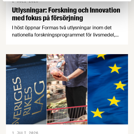
2 JULI 2026
Utlysningar: Forskning och Innovation
med fokus på försörjning
I höst öppnar Formas två utlysningar inom det
nationella forskningsprogrammet för livsmedel,
NFP Livs. Inriktningarna är "hållbara och robusta
försörjningsvägar" samt "hållbara insatsvaror för
en motståndskraftig livsmedelsförsörjning", och
båda syftar till att bana väg för innovationer som
stärker Sveriges livsmedelsförsörjning.
1 JULI 2026