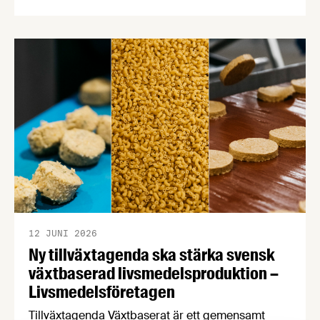
och försvar, där politiker, experter och
matproducenter bedömer nuläget för Sveriges
livsmedelsförsörjning utifrån en uppföljning av
Livsmedelsföretagens beredskapsrapport Recept
för resiliens. Livsmedelsförsörjningen är en
central del av Sveriges civila och militära försvar.
12 JUNI 2026
Ny tillväxtagenda ska stärka svensk
växtbaserad livsmedelsproduktion –
Livsmedelsföretagen
Tillväxtagenda Växtbaserat är ett gemensamt