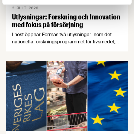
2 JULI 2026
Utlysningar: Forskning och Innovation
med fokus på försörjning
I höst öppnar Formas två utlysningar inom det
nationella forskningsprogrammet för livsmedel,
NFP Livs. Inriktningarna är "hållbara och robusta
försörjningsvägar" samt "hållbara insatsvaror för
en motståndskraftig livsmedelsförsörjning", och
båda syftar till att bana väg för innovationer som
stärker Sveriges livsmedelsförsörjning.