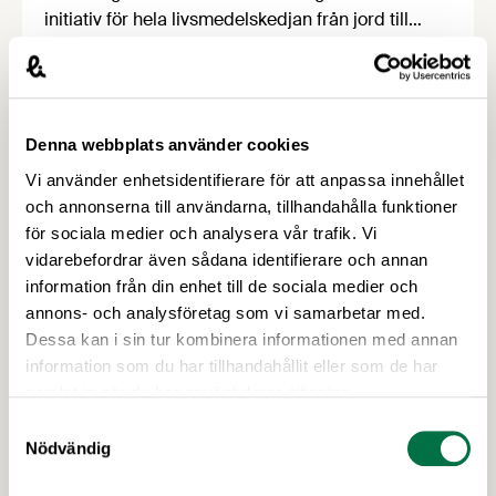
initiativ för hela livsmedelskedjan från jord till
bord. Agendan visar att Sverige kan stärka
produktionen av växtbaserade livsmedel, öka
självförsörjningen och skapa nya jobb och
exportmöjligheter.
Denna webbplats använder cookies
Vi använder enhetsidentifierare för att anpassa innehållet
och annonserna till användarna, tillhandahålla funktioner
för sociala medier och analysera vår trafik. Vi
vidarebefordrar även sådana identifierare och annan
information från din enhet till de sociala medier och
annons- och analysföretag som vi samarbetar med.
Dessa kan i sin tur kombinera informationen med annan
information som du har tillhandahållit eller som de har
samlat in när du har använt deras tjänster.
29 MAJ 2026
Mat och Försvar: "Det är när vi ökar
Samtyckesval
produktionen som vi blir mer robusta"
Nödvändig
– Livsmedelsföretagen