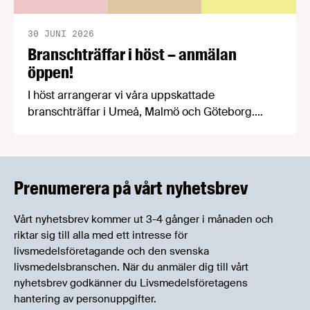
30 JUNI 2026
Branschträffar i höst – anmälan
öppen!
I höst arrangerar vi våra uppskattade
branschträffar i Umeå, Malmö och Göteborg.
Livsmedelsföretagens experter kommer att
informera om aktuella frågor samtidigt som du
kan träffa branschkollegor och utbyta
erfarenheter.
Prenumerera på vårt nyhetsbrev
Vårt nyhetsbrev kommer ut 3-4 gånger i månaden och
riktar sig till alla med ett intresse för
livsmedelsföretagande och den svenska
livsmedelsbranschen. När du anmäler dig till vårt
nyhetsbrev godkänner du Livsmedelsföretagens
hantering av personuppgifter.