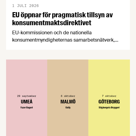
1 JULI 2026
EU öppnar för pragmatisk tillsyn av
konsumentmaktsdirektivet
EU-kommissionen och de nationella
konsumentmyndigheternas samarbetsnätverk,
CPC-nätverket, har kommit med en gemensam
förståelse om införandet av det nya
konsumentmaktsdirektivet. Livsmedelsföretagen
välkomnar att det på EU-nivå nu formellt erkänns
att införandet av direktivet skapar betydande
praktiska problem för företag.