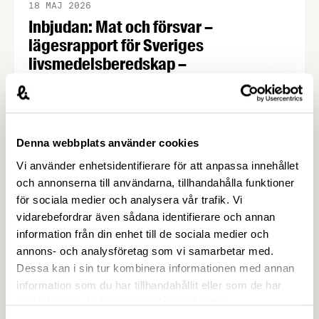
18 MAJ 2026
Inbjudan: Mat och försvar –
lägesrapport för Sveriges
livsmedelsberedskap –
Livsmedelsföretagen
Har vår beredskap blivit bättre? Den 28 maj kl 12-
13 är du varmt välkommen till lunchseminariet Mat
och försvar, där politiker, experter och
Denna webbplats använder cookies
matproducenter bedömer nuläget för Sveriges
Vi använder enhetsidentifierare för att anpassa innehållet
livsmedelsförsörjning utifrån en uppföljning av
och annonserna till användarna, tillhandahålla funktioner
Livsmedelsföretagens beredskapsrapport Recept
för sociala medier och analysera vår trafik. Vi
för resiliens. Livsmedelsförsörjningen är en
vidarebefordrar även sådana identifierare och annan
central del av Sveriges civila och militära försvar.
information från din enhet till de sociala medier och
annons- och analysföretag som vi samarbetar med.
Dessa kan i sin tur kombinera informationen med annan
information som du har tillhandahållit eller som de har
samlat in när du har använt deras tjänster.