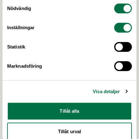
Samtyckesval
Nödvändig
24 JUNI 2026
Inbjudan: Kostnadsfria seminarium
Inställningar
om arbetsmiljö på sju orter i Sverige –
Livsmedelsföretagen
Statistik
Industrins partsgemensamma arbetsmiljögrupp
fyller 10 år. Därför vill vi – Prevent och parterna
inom industrin – bjuda in dig som arbetar inom
Marknadsföring
livsmedelsindustrin till ett kostnadsfritt
halvdagsseminarium om arbetsmiljö.
Seminarierna äger rum i höst på sju olika orter.
Senaste nytt
Visa detaljer
Under seminariet kommer du att få med dig ett
antal nyttiga verktyg genom att vi varvar
föreläsningspass med …
Tillåt alla
Tillåt urval