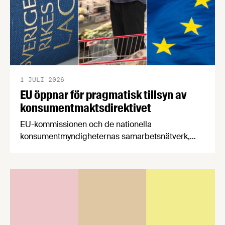
1 JULI 2026
EU öppnar för pragmatisk tillsyn av
konsumentmaktsdirektivet
EU-kommissionen och de nationella
konsumentmyndigheternas samarbetsnätverk,
CPC-nätverket, har kommit med en gemensam
förståelse om införandet av det nya
konsumentmaktsdirektivet. Livsmedelsföretagen
välkomnar att det på EU-nivå nu formellt erkänns
att införandet av direktivet skapar betydande
praktiska problem för företag.