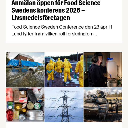
Anmälan öppen för Food Science
Swedens konferens 2026 –
Livsmedelsföretagen
Food Science Sweden Conference den 23 april i
Lund lyfter fram vilken roll forskning om
processad mat spelar för att forma ett mer
hälsosamt och hållbart matsystem, i en tid då
diskussionerna om högprocessade livsmedel ökar.
Sista anmälningsdag 13 april! Processad mat har
alltid varit central för att kunna förse befolkningar
med säker och effektiv …