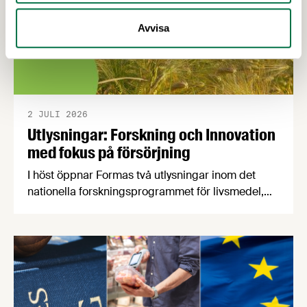
Avvisa
2 JULI 2026
Utlysningar: Forskning och Innovation
med fokus på försörjning
I höst öppnar Formas två utlysningar inom det
nationella forskningsprogrammet för livsmedel,
NFP Livs. Inriktningarna är "hållbara och robusta
försörjningsvägar" samt "hållbara insatsvaror för
en motståndskraftig livsmedelsförsörjning", och
båda syftar till att bana väg för innovationer som
stärker Sveriges livsmedelsförsörjning.