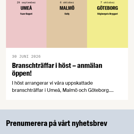
30 JUNI 2026
Branschträffar i höst – anmälan
öppen!
I höst arrangerar vi våra uppskattade
branschträffar i Umeå, Malmö och Göteborg.
Livsmedelsföretagens experter kommer att
informera om aktuella frågor samtidigt som du
kan träffa branschkollegor och utbyta
erfarenheter.
Prenumerera på vårt nyhetsbrev