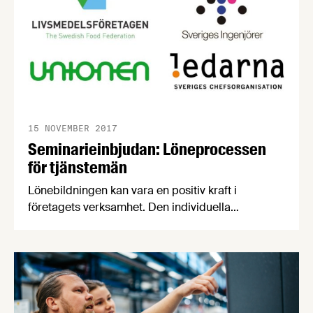
15 NOVEMBER 2017
Seminarieinbjudan: Löneprocessen
för tjänstemän
Lönebildningen kan vara en positiv kraft i
företagets verksamhet. Den individuella
lönesättningen kan skapa förutsättningar för att
medarbetare utvecklas och stimuleras till goda
prestationer. Därför bjuder Livsmedelsföretagen,
Unionen, Sveriges Ingenjörer och Ledarna
tillsammans in till ett seminarium med
diskussioner om lönebildning.