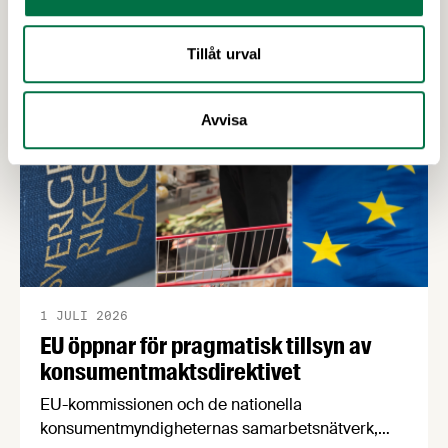
NFP Livs. Inriktningarna är "hållbara och robusta
försörjningsvägar" samt "hållbara insatsvaror för
Tillåt urval
en motståndskraftig livsmedelsförsörjning", och
båda syftar till att bana väg för innovationer som
stärker Sveriges livsmedelsförsörjning.
Avvisa
1 JULI 2026
EU öppnar för pragmatisk tillsyn av
konsumentmaktsdirektivet
EU-kommissionen och de nationella
konsumentmyndigheternas samarbetsnätverk,