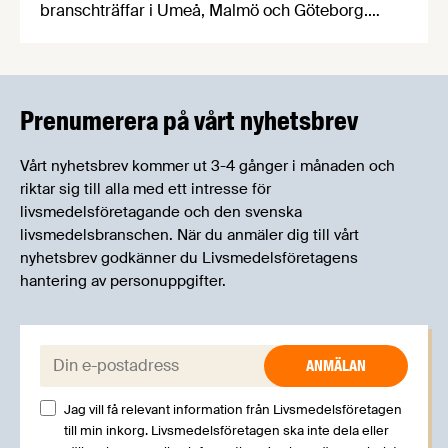
branschträffar i Umeå, Malmö och Göteborg.
Livsmedelsföretagens experter kommer att
informera om aktuella frågor samtidigt som du
kan träffa branschkollegor och utbyta
erfarenheter.
Prenumerera på vårt nyhetsbrev
Vårt nyhetsbrev kommer ut 3-4 gånger i månaden och
riktar sig till alla med ett intresse för
livsmedelsföretagande och den svenska
livsmedelsbranschen. När du anmäler dig till vårt
nyhetsbrev godkänner du Livsmedelsföretagens
hantering av personuppgifter.
E-post:
Jag vill få relevant information från Livsmedelsföretagen
till min inkorg. Livsmedelsföretagen ska inte dela eller