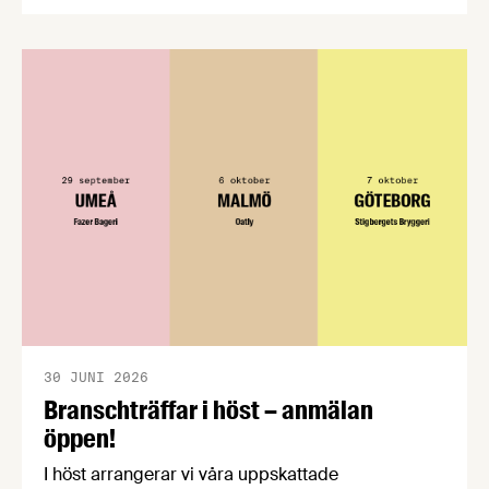
CPC-nätverket, har kommit med en gemensam
förståelse om införandet av det nya
konsumentmaktsdirektivet. Livsmedelsföretagen
välkomnar att det på EU-nivå nu formellt erkänns
att införandet av direktivet skapar betydande
praktiska problem för företag.
30 JUNI 2026
Branschträffar i höst – anmälan
öppen!
I höst arrangerar vi våra uppskattade