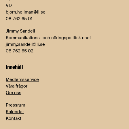
VD
bjorn.hellman@li.se
08-762 65 01
Jimmy Sandell
Kommunikations- och näringspolitisk chef
jimmy.sandell@li.se
08-762 65 02
Innehåll
Medlemsservice
Våra frågor
Om oss
Pressrum
Kalender
Kontakt