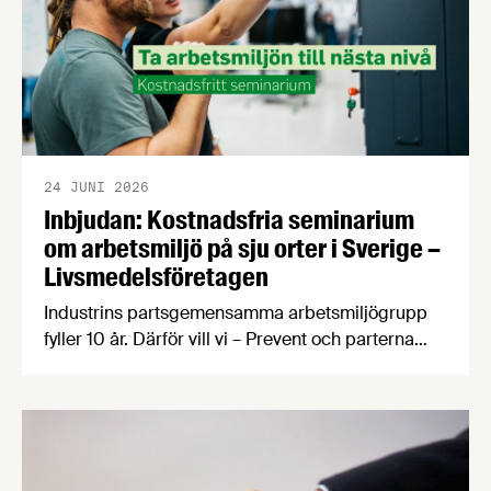
24 JUNI 2026
Inbjudan: Kostnadsfria seminarium
om arbetsmiljö på sju orter i Sverige –
Livsmedelsföretagen
Industrins partsgemensamma arbetsmiljögrupp
fyller 10 år. Därför vill vi – Prevent och parterna
inom industrin – bjuda in dig som arbetar inom
livsmedelsindustrin till ett kostnadsfritt
halvdagsseminarium om arbetsmiljö.
Seminarierna äger rum i höst på sju olika orter.
Under seminariet kommer du att få med dig ett