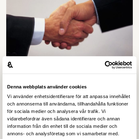
antal nyttiga verktyg genom att vi varvar
föreläsningspass med …
5 NOVEMBER 2020
Nya kollektivavtal för
livsmedelsbranschen
Denna webbplats använder cookies
Vi använder enhetsidentifierare för att anpassa innehållet
Livsmedelsföretagen har den 31 oktober ingått nya
och annonserna till användarna, tillhandahålla funktioner
kollektivavtal med både
för sociala medier och analysera vår trafik. Vi
Livsmedelsarbetareförbundet, vår motpart på
vidarebefordrar även sådana identifierare och annan
arbetarsidan, och Unionen, Sveriges Ingenjörer
information från din enhet till de sociala medier och
och Ledarna, våra motparter på
annons- och analysföretag som vi samarbetar med.
tjänstemannasidan. För att förklara avtalens