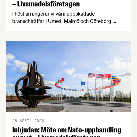
– Livsmedelsföretagen
I höst arrangerar vi våra uppskattade
branschträffar i Umeå, Malmö och Göteborg.
Livsmedelsföretagens experter kommer att
informera om aktuella frågor samtidigt som du
kan träffa branschkollegor och utbyta
erfarenheter. På Livsmedelsföretagens
branschträffar får du fördjupa dig i ämnen som är
viktiga för livsmedelsföretagare att ha koll på.
28 APRIL 2026
Inbjudan: Möte om Nato-upphandling