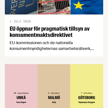
1 JULI 2026
EU öppnar för pragmatisk tillsyn av
konsumentmaktsdirektivet
EU-kommissionen och de nationella
konsumentmyndigheternas samarbetsnätverk,
CPC-nätverket, har kommit med en gemensam
förståelse om införandet av det nya
konsumentmaktsdirektivet. Livsmedelsföretagen
välkomnar att det på EU-nivå nu formellt erkänns
att införandet av direktivet skapar betydande
praktiska problem för företag.