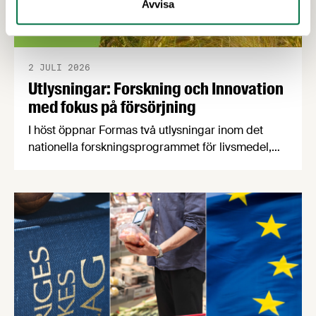
Avvisa
2 JULI 2026
Utlysningar: Forskning och Innovation
med fokus på försörjning
I höst öppnar Formas två utlysningar inom det
nationella forskningsprogrammet för livsmedel,
NFP Livs. Inriktningarna är "hållbara och robusta
försörjningsvägar" samt "hållbara insatsvaror för
en motståndskraftig livsmedelsförsörjning", och
båda syftar till att bana väg för innovationer som
stärker Sveriges livsmedelsförsörjning.