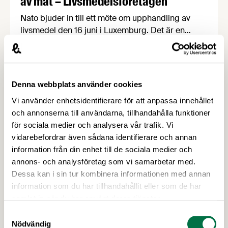
av mat – Livsmedelsföretagen
Nato bjuder in till ett möte om upphandling av
livsmedel den 16 juni i Luxemburg. Det är en
möjlighet för svenska företag att lära sig mer om
hur Natos upphandlingsprocess fungerar och
naturligtvis också att berätta om sina produkter
och lösningar. OBS! Sista anmälningsdagen är 15
Denna webbplats använder cookies
maj. Natomötet är en möjlighet för svenska
Vi använder enhetsidentifierare för att anpassa innehållet
företag att …
och annonserna till användarna, tillhandahålla funktioner
för sociala medier och analysera vår trafik. Vi
vidarebefordrar även sådana identifierare och annan
information från din enhet till de sociala medier och
annons- och analysföretag som vi samarbetar med.
Dessa kan i sin tur kombinera informationen med annan
information som du har tillhandahållit eller som de har
samlat in när du har använt deras tjänster.
Samtyckesval
28 APRIL 2026
Nödvändig