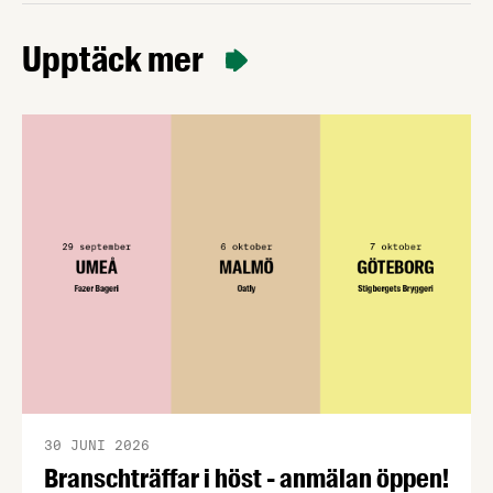
Upptäck mer
30 JUNI 2026
Branschträffar i höst - anmälan öppen!