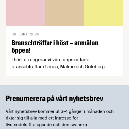
30 JUNI 2026
Branschträffar i höst – anmälan
öppen!
I höst arrangerar vi våra uppskattade
branschträffar i Umeå, Malmö och Göteborg.
Livsmedelsföretagens experter kommer att
informera om aktuella frågor samtidigt som du
kan träffa branschkollegor och utbyta
erfarenheter.
Prenumerera på vårt nyhetsbrev
Vårt nyhetsbrev kommer ut 3-4 gånger i månaden och
riktar sig till alla med ett intresse för
livsmedelsföretagande och den svenska