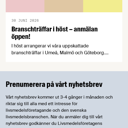
30 JUNI 2026
Branschträffar i höst – anmälan
öppen!
I höst arrangerar vi våra uppskattade
branschträffar i Umeå, Malmö och Göteborg.
Livsmedelsföretagens experter kommer att
informera om aktuella frågor samtidigt som du
kan träffa branschkollegor och utbyta
erfarenheter.
Prenumerera på vårt nyhetsbrev
Vårt nyhetsbrev kommer ut 3-4 gånger i månaden och
riktar sig till alla med ett intresse för
livsmedelsföretagande och den svenska
livsmedelsbranschen. När du anmäler dig till vårt
nyhetsbrev godkänner du Livsmedelsföretagens