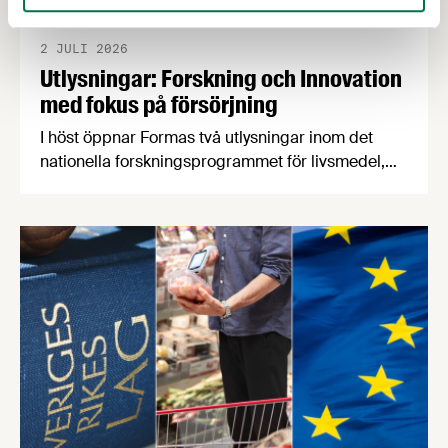
2 JULI 2026
Utlysningar: Forskning och Innovation
med fokus på försörjning
I höst öppnar Formas två utlysningar inom det
nationella forskningsprogrammet för livsmedel,
NFP Livs. Inriktningarna är "hållbara och robusta
försörjningsvägar" samt "hållbara insatsvaror för
en motståndskraftig livsmedelsförsörjning", och
båda syftar till att bana väg för innovationer som
stärker Sveriges livsmedelsförsörjning.