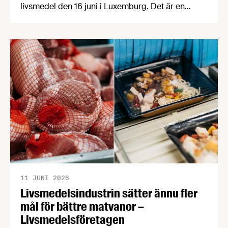
livsmedel den 16 juni i Luxemburg. Det är en
möjlighet för svenska företag att lära sig mer om
hur Natos upphandlingsprocess fungerar och
naturligtvis också att berätta om sina produkter
och lösningar. OBS! Sista anmälningsdagen är 15
maj. Natomötet är en möjlighet för svenska
företag att …
11 JUNI 2026
Livsmedelsindustrin sätter ännu fler
mål för bättre matvanor –
Livsmedelsföretagen