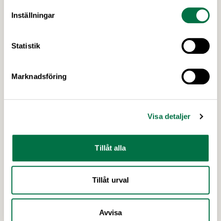
Livsmedelsföretagen
Inställningar
Genomförandet av EU:s konsumentmaktsdirektiv
riskerar att leda till att fullt tjänliga produkter för
hundratals miljoner kronor måste kasseras. En
Statistik
bred sammanslutning av svenska
näringslivsorganisationer begär nu att
Marknadsföring
civilminister Erik Slottner ingriper.
Senaste nytt
Visa detaljer
Tillåt alla
Tillåt urval
Avvisa