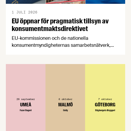
1 JULI 2026
EU öppnar för pragmatisk tillsyn av
konsumentmaktsdirektivet
EU-kommissionen och de nationella
konsumentmyndigheternas samarbetsnätverk,
CPC-nätverket, har kommit med en gemensam
förståelse om införandet av det nya
konsumentmaktsdirektivet. Livsmedelsföretagen
välkomnar att det på EU-nivå nu formellt erkänns
att införandet av direktivet skapar betydande
praktiska problem för företag.