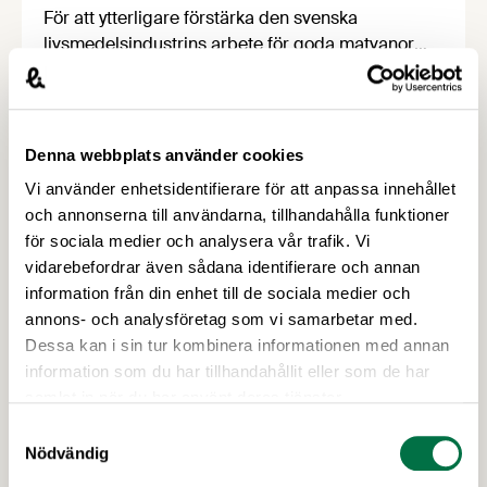
För att ytterligare förstärka den svenska
livsmedelsindustrins arbete för goda matvanor
har branschorganisationerna
Livsmedelsföretagen och Kött- och
Charkuteriföretagen och deras medlemsföretag
satt upp nya åtaganden och mål för mindre salt i
Denna webbplats använder cookies
charkuterier och förpackade måltider. De två
Vi använder enhetsidentifierare för att anpassa innehållet
åtagandena är frivilliga och målen tar sikte på
och annonserna till användarna, tillhandahålla funktioner
2030.
för sociala medier och analysera vår trafik. Vi
vidarebefordrar även sådana identifierare och annan
information från din enhet till de sociala medier och
annons- och analysföretag som vi samarbetar med.
Dessa kan i sin tur kombinera informationen med annan
information som du har tillhandahållit eller som de har
samlat in när du har använt deras tjänster.
12 FEBRUARI 2026
Samtyckesval
Näringslivets vädjan till ministern:
Nödvändig
Fastställ Konsumentverkets ansvar –