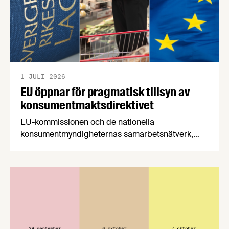
1 JULI 2026
EU öppnar för pragmatisk tillsyn av
konsumentmaktsdirektivet
EU-kommissionen och de nationella
konsumentmyndigheternas samarbetsnätverk,
CPC-nätverket, har kommit med en gemensam
förståelse om införandet av det nya
konsumentmaktsdirektivet. Livsmedelsföretagen
välkomnar att det på EU-nivå nu formellt erkänns
att införandet av direktivet skapar betydande
praktiska problem för företag.