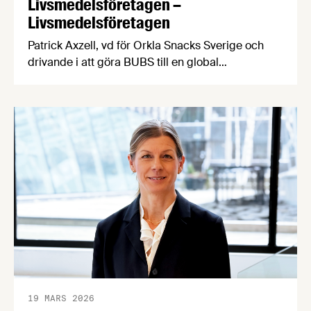
Livsmedelsföretagen –
Livsmedelsföretagen
Patrick Axzell, vd för Orkla Snacks Sverige och
drivande i att göra BUBS till en global
exportsuccé, valdes idag till ny styrelseordförande
för bransch- och arbetsgivarorganisationen
Livsmedelsföretagen. Patrick efterträder Sofie
Eliasson Morsink som lämnar posten efter fyra år.
19 MARS 2026