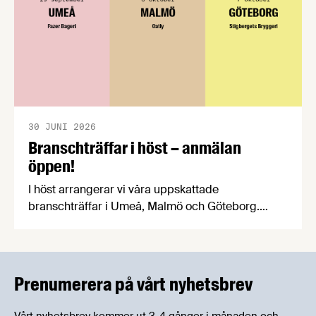
30 JUNI 2026
Branschträffar i höst – anmälan
öppen!
I höst arrangerar vi våra uppskattade
branschträffar i Umeå, Malmö och Göteborg.
Livsmedelsföretagens experter kommer att
informera om aktuella frågor samtidigt som du
kan träffa branschkollegor och utbyta
erfarenheter.
Prenumerera på vårt nyhetsbrev