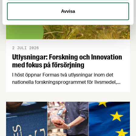
Avvisa
2 JULI 2026
Utlysningar: Forskning och Innovation
med fokus på försörjning
I höst öppnar Formas två utlysningar inom det
nationella forskningsprogrammet för livsmedel,
NFP Livs. Inriktningarna är "hållbara och robusta
försörjningsvägar" samt "hållbara insatsvaror för
en motståndskraftig livsmedelsförsörjning", och
båda syftar till att bana väg för innovationer som
stärker Sveriges livsmedelsförsörjning.