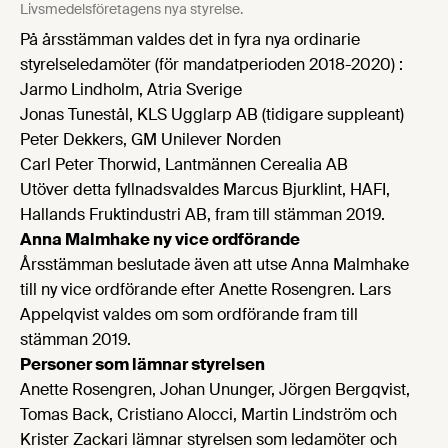
Livsmedelsföretagens nya styrelse.
På årsstämman valdes det in fyra nya ordinarie
styrelseledamöter (för mandatperioden 2018-2020) :
Jarmo Lindholm, Atria Sverige
Jonas Tunestål, KLS Ugglarp AB (tidigare suppleant)
Peter Dekkers, GM Unilever Norden
Carl Peter Thorwid, Lantmännen Cerealia AB
Utöver detta fyllnadsvaldes Marcus Bjurklint, HAFI,
Hallands Fruktindustri AB, fram till stämman 2019.
Anna Malmhake ny vice ordförande
Årsstämman beslutade även att utse Anna Malmhake
till ny vice ordförande efter Anette Rosengren. Lars
Appelqvist valdes om som ordförande fram till
stämman 2019.
Personer som lämnar styrelsen
Anette Rosengren, Johan Ununger, Jörgen Bergqvist,
Tomas Back, Cristiano Alocci, Martin Lindström och
Krister Zackari lämnar styrelsen som ledamöter och