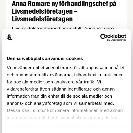
Anna Romare ny förhandlingschef på
Livsmedelsföretagen –
Livsmedelsföretagen
Livsmedelsföretagen har anställt Anna Romare
som ny förhandlingschef. Anna kommer närmast
från Industriarbetsgivarna och börjar sin nya tjänst
i juni. Anna Romare har en gedigen erfarenhet
inom förhandling och arbetsrätt.
Denna webbplats använder cookies
Vi använder enhetsidentifierare för att anpassa innehållet
och annonserna till användarna, tillhandahålla funktioner
för sociala medier och analysera vår trafik. Vi
vidarebefordrar även sådana identifierare och annan
information från din enhet till de sociala medier och
annons- och analysföretag som vi samarbetar med.
Dessa kan i sin tur kombinera informationen med annan
information som du har tillhandahållit eller som de har
samlat in när du har använt deras tjänster.