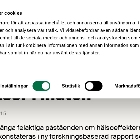
r cookies
Medlemsservice
Våra frågor
rare för att anpassa innehållet och annonserna till användarna, t
er och analysera vår trafik. Vi vidarebefordrar även sådana ident
 enhet till de sociala medier och annons- och analysföretag som 
 i sin tur kombinera informationen med annan information som
e har samlat in när du har använt deras tjänster.
 felaktigheter o
atser i maten
Inställningar
Statistik
Marknadsfö
15
många felaktiga påståenden om hälsoeffektern
t konstateras i ny forskningsbaserad rapport 