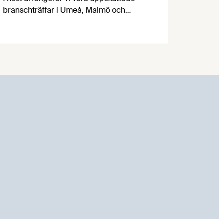
branschträffar i Umeå, Malmö och
Göteborg. Livsmedelsföretagens
experter kommer att informera om
aktuella frågor samtidigt som du kan
träffa branschkollegor och utbyta
erfarenheter.