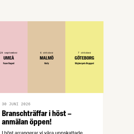
kasseras. Nu går Livsmedelsföretagen ut
med en egen bedömning av rättsläget till
sina 750 medlemsföretag. EU:s
konsumentmaktsdirektiv har ett gott
syfte.
30 JUNI 2026
Branschträffar i höst –
anmälan öppen!
I höst arrangerar vi våra uppskattade