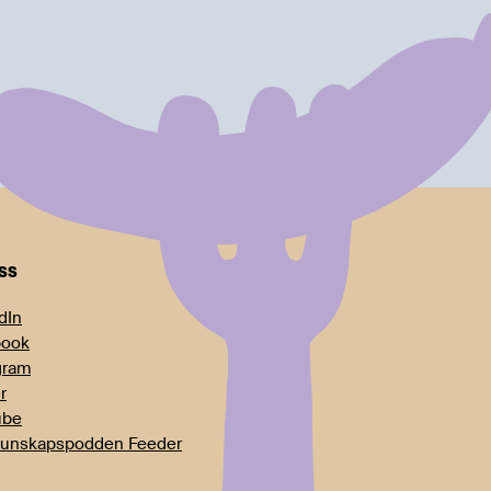
oss
dIn
book
gram
r
ube
unskapspodden Feeder