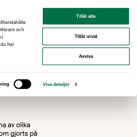
Nyhetsrum
Om oss
Tillåt alla
illhandahålla
ifierare och
Tillåt urval
vi
 du har
Avvisa
m
ring
Visa detaljer
a av olika
som gjorts på