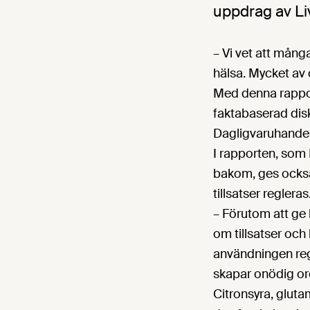
uppdrag av L
– Vi vet att mång
hälsa. Mycket av o
Med denna rapport
faktabaserad disk
Dagligvaruhandel
I rapporten, so
bakom, ges också
tillsatser regleras
– Förutom att ge
om tillsatser och h
användningen regl
skapar onödig oro
Citronsyra, glut