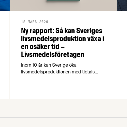
18 MARS 2026
Ny rapport: Så kan Sveriges
livsmedelsproduktion växa i
en osäker tid –
Livsmedelsföretagen
Inom 10 år kan Sverige öka
livsmedelsproduktionen med tiotals
procent, skapa 19 000 nya jobb i hela
landet och samtidigt stärka
livsmedelsberedskap, klimatarbete och
biologisk mångfald. Det visar rapporten
Grön uppväxling som i dag överlämnas
till regeringen av Livsmedelsföretagen,
Arla, Lantmännen, Scan Sverige och
LRF.