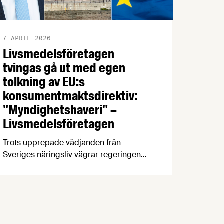
7 APRIL 2026
Livsmedelsföretagen
tvingas gå ut med egen
tolkning av EU:s
konsumentmaktsdirektiv:
"Myndighetshaveri" –
Livsmedelsföretagen
Trots upprepade vädjanden från
Sveriges näringsliv vägrar regeringen
och Konsumentverket att ta ansvar för
genomförandet av EU:s
konsumentmaktsdirektiv. Konsekvensen
kan bli att fullt fungerande varor för
hundratals miljoner kronor måste