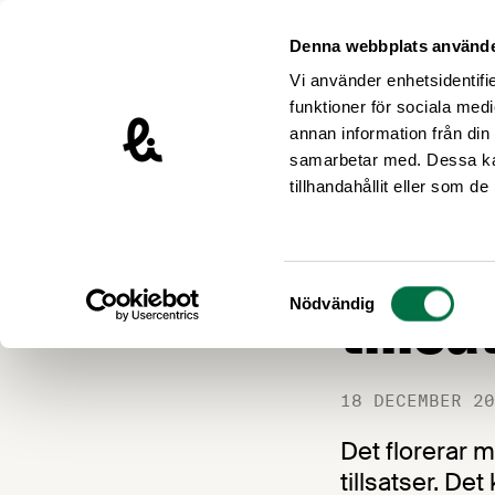
Hoppa till innehåll
Livsmedelsföretagen – till startsidan
Denna webbplats använde
Vi använder enhetsidentifie
funktioner för sociala medi
annan information från din
samarbetar med. Dessa kan
Nyheter
tillhandahållit eller som d
Många
Samtyckesval
tills
Nödvändig
18 DECEMBER 20
Det florerar 
tillsatser. De