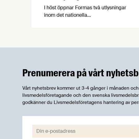
I höst öppnar Formas två utlysningar
inom det nationella
forskningsprogrammet för livsmedel,
NFP Livs. Inriktningarna är "hållbara och
robusta försörjningsvägar" samt
"hållbara insatsvaror för en
motståndskraftig livsmedelsförsörjning",
och båda syftar till att bana väg för
innovationer som stärker Sveriges
Prenumerera på vårt nyhetsb
livsmedelsförsörjning.
Vårt nyhetsbrev kommer ut 3-4 gånger i månaden och rik
livsmedelsföretagande och den svenska livsmedelsbran
godkänner du Livsmedelsföretagens hantering av per
E-post: