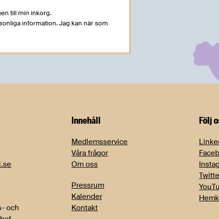
en till min inkorg.
rsonliga information. Jag kan när som
Innehåll
Följ 
Medlemsservice
Linke
Våra frågor
Face
i.se
Om oss
Insta
Twitte
Pressrum
YouT
Kalender
Hemk
- och
Kontakt
chef