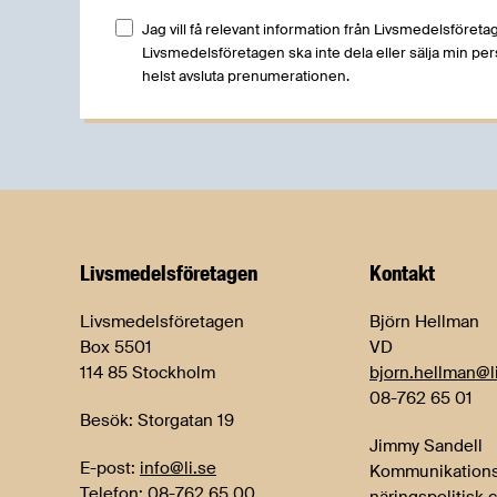
Jag vill få relevant information från Livsmedelsföretag
Livsmedelsföretagen ska inte dela eller sälja min pe
helst avsluta prenumerationen.
Livsmedels­företagen
Kontakt
Livsmedelsföretagen
Björn Hellman
Box 5501
VD
114 85 Stockholm
bjorn.hellman@l
08-762 65 01
Besök: Storgatan 19
Jimmy Sandell
E-post:
info@li.se
Kommunikations
Telefon: 08-762 65 00
näringspolitisk 