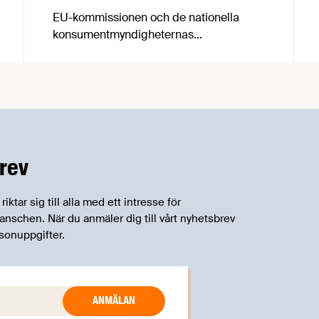
EU-kommissionen och de nationella
konsumentmyndigheternas
samarbetsnätverk, CPC-nätverket, har
kommit med en gemensam förståelse
om införandet av det nya
konsumentmaktsdirektivet.
Livsmedelsföretagen välkomnar att det
på EU-nivå nu formellt erkänns att
införandet av direktivet skapar
rev
betydande praktiska problem för företag.
tar sig till alla med ett intresse för
schen. När du anmäler dig till vårt nyhetsbrev
sonuppgifter.