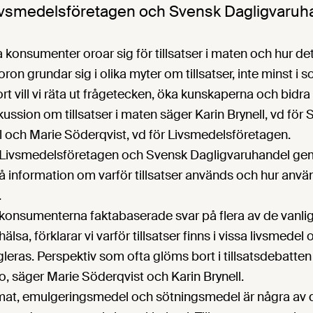
ivsmedelsföretagen och Svensk Dagligvaruh
a konsumenter oroar sig för tillsatser i maten och hur de
ron grundar sig i olika myter om tillsatser, inte minst i s
 vill vi räta ut frågetecken, öka kunskaperna och bidra t
ussion om tillsatser i maten säger Karin Brynell, vd för
 och Marie Söderqvist, vd för Livsmedelsföretagen.
m Livsmedelsföretagen och Svensk Dagligvaruhandel ge
 information om varför tillsatser används och hur anv
.
 konsumenterna faktabaserade svar på flera av de vanli
älsa, förklarar vi varför tillsatser finns i vissa livsmedel
eras. Perspektiv som ofta glöms bort i tillsatsdebatten
, säger Marie Söderqvist och Karin Brynell.
amat, emulgeringsmedel och sötningsmedel är några av d