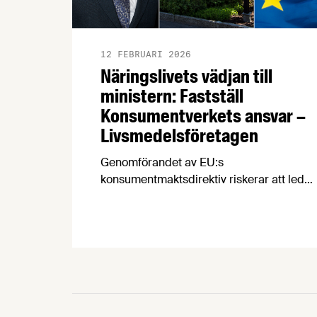
12 FEBRUARI 2026
Näringslivets vädjan till
ministern: Fastställ
Konsumentverkets ansvar –
Livsmedelsföretagen
Genomförandet av EU:s
konsumentmaktsdirektiv riskerar att leda
till att fullt tjänliga produkter för
hundratals miljoner kronor måste
kasseras. En bred sammanslutning av
svenska näringslivsorganisationer begär
nu att civilminister Erik Slottner ingriper.