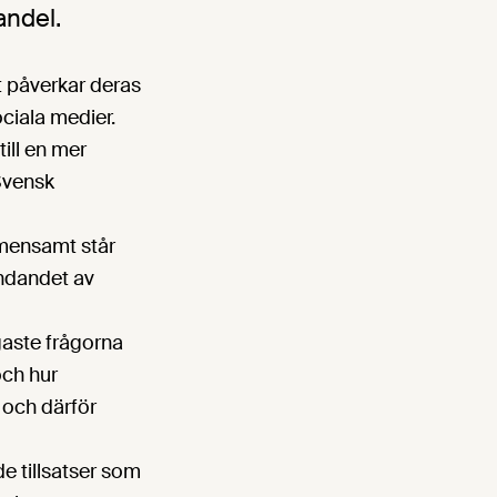
andel.
t påverkar deras
ociala medier.
ill en mer
 Svensk
mensamt står
ändandet av
gaste frågorna
 och hur
 och därför
e tillsatser som