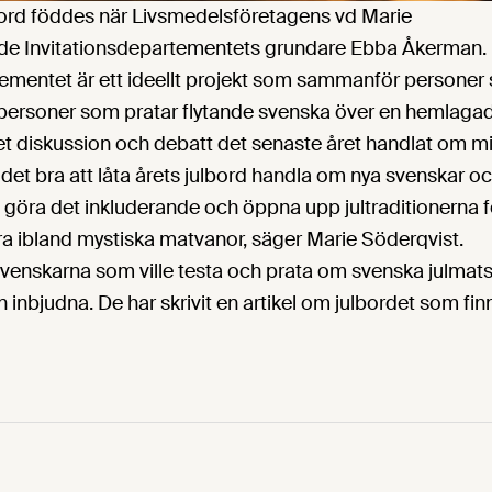
ulbord föddes när Livsmedelsföretagens vd Marie
ade Invitationsdepartementets grundare Ebba Åkerman.
ementet är ett ideellt projekt som sammanför personer so
ersoner som pratar flytande svenska över en hemlaga
t diskussion och debatt det senaste året handlat om m
s det bra att låta årets julbord handla om nya svenskar
ll göra det inkluderande och öppna upp jultraditionerna 
åra ibland mystiska matvanor, säger Marie Söderqvist.
enskarna som ville testa och prata om svenska julmatst
inbjudna. De har skrivit en artikel om julbordet som fin