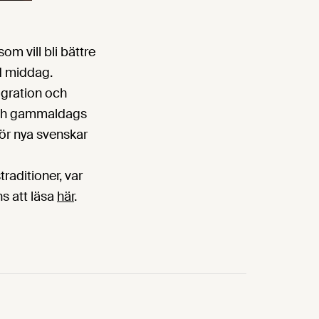
m vill bli bättre
d middag.
igration och
 och gammaldags
för nya svenskar
raditioner, var
ns att läsa
här
.