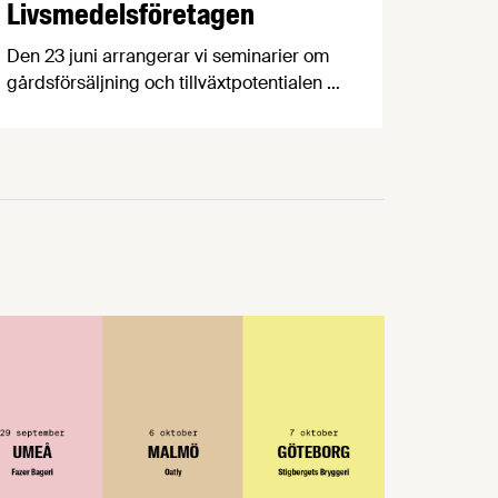
Livsmedelsföretagen
Den 23 juni arrangerar vi seminarier om
gårdsförsäljning och tillväxtpotentialen i
svensk livsmedelsproduktion, följt av
Almedalens godaste mingel. Den 24 juni
arrangerar vi seminarium om hållbarhet
och transporter samt ett gemensamt
branschmingel med LRF och Svensk
Dagligvaruhandel. Så tveka inte, kom till
Almedalen! Den 23 juni är det dags för
Livsmedelsdagen som i år kommer …