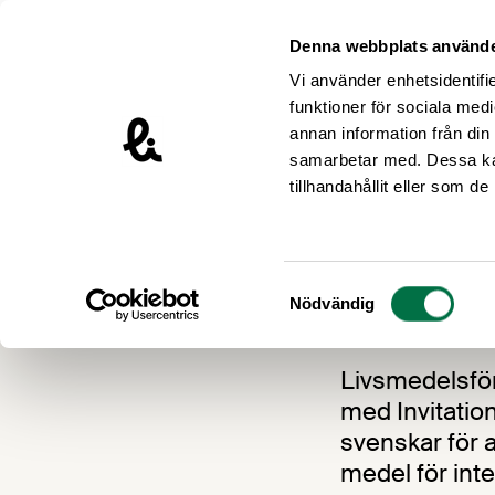
Hoppa till innehåll
Livsmedelsföretagen – till startsidan
Denna webbplats använde
Vi använder enhetsidentifie
funktioner för sociala medi
annan information från din
samarbetar med. Dessa kan
Nyheter
tillhandahållit eller som d
God J
Samtyckesval
Nödvändig
22 DECEMBER 20
Livsmedelsför
med Invitatio
svenskar för a
medel för inte