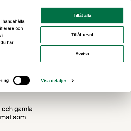
Nyhetsrum
Om oss
Tillåt alla
illhandahålla
ifierare och
Tillåt urval
vi
 du har
Avvisa
ring
Visa detaljer
a och gamla
om mat som