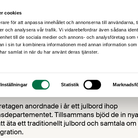
r cookies
Medlemsservice
Våra frågor
rare för att anpassa innehållet och annonserna till användarna, t
er och analysera vår trafik. Vi vidarebefordrar även sådana ident
 enhet till de sociala medier och annons- och analysföretag som 
 i sin tur kombinera informationen med annan information som
e har samlat in när du har använt deras tjänster.
ul & Gott Nytt År
Inställningar
Statistik
Marknadsfö
16
etagen anordnade i år ett julbord ihop
nsdepartementet. Tillsammans bjöd de in ny
tt äta ett traditionellt julbord och samtala 
gration.