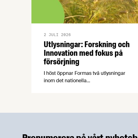
2 JULI 2026
Utlysningar: Forskning och
Innovation med fokus på
försörjning
I höst öppnar Formas två utlysningar
inom det nationella
forskningsprogrammet för livsmedel,
NFP Livs. Inriktningarna är "hållbara och
robusta försörjningsvägar" samt
"hållbara insatsvaror för en
motståndskraftig livsmedelsförsörjning",
och båda syftar till att bana väg för
innovationer som stärker Sveriges
Prenumerera på vårt nyhetsb