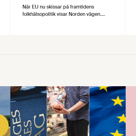
När EU nu skissar på framtidens
folkhälsopolitik visar Norden vägen.
Under FoodDrinkEurope Partnership
Days i Bryssel lyfte de nordiska
livsmedelsorganisationerna hur
innovation och reformulering redan
stärker folkhälsan – och varför smarta
partnerskap är viktigare än nya, otydliga
regler.