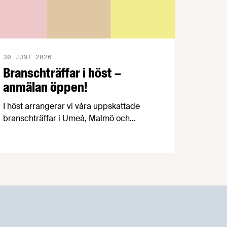
30 JUNI 2026
Branschträffar i höst –
anmälan öppen!
I höst arrangerar vi våra uppskattade
branschträffar i Umeå, Malmö och
Göteborg. Livsmedelsföretagens
experter kommer att informera om
aktuella frågor samtidigt som du kan
träffa branschkollegor och utbyta
erfarenheter.