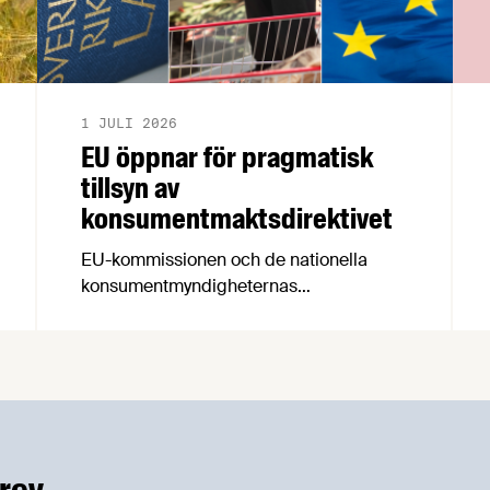
1 JULI 2026
EU öppnar för pragmatisk
tillsyn av
konsumentmaktsdirektivet
EU-kommissionen och de nationella
konsumentmyndigheternas
samarbetsnätverk, CPC-nätverket, har
kommit med en gemensam förståelse
om införandet av det nya
konsumentmaktsdirektivet.
Livsmedelsföretagen välkomnar att det
på EU-nivå nu formellt erkänns att
införandet av direktivet skapar
rev