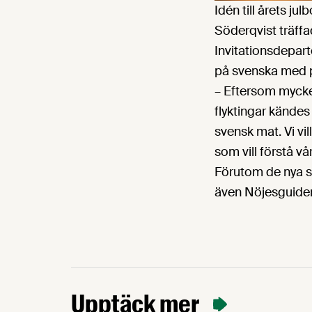
Idén till årets j
Söderqvist träff
Invitationsdepart
på svenska med p
– Eftersom mycke
flyktingar kände
svensk mat. Vi vi
som vill förstå v
Förutom de nya sv
även Nöjesguiden 
Upptäck mer