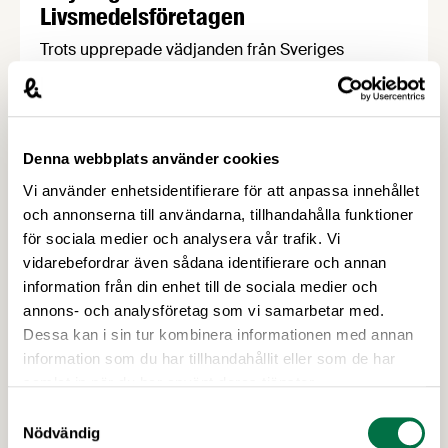
Livsmedelsföretagen
Trots upprepade vädjanden från Sveriges
näringsliv vägrar regeringen och
Konsumentverket att ta ansvar för genomförandet
av EU:s konsumentmaktsdirektiv. Konsekvensen
kan bli att fullt fungerande varor för hundratals
Denna webbplats använder cookies
miljoner kronor måste kasseras. Nu går
Vi använder enhetsidentifierare för att anpassa innehållet
Livsmedelsföretagen ut med en egen bedömning
och annonserna till användarna, tillhandahålla funktioner
av rättsläget till sina 750 medlemsföretag. EU:s
för sociala medier och analysera vår trafik. Vi
konsumentmaktsdirektiv har ett gott syfte.
vidarebefordrar även sådana identifierare och annan
information från din enhet till de sociala medier och
annons- och analysföretag som vi samarbetar med.
Dessa kan i sin tur kombinera informationen med annan
information som du har tillhandahållit eller som de har
samlat in när du har använt deras tjänster.
28 MAJ 2026
Samtyckesval
Nödvändig
Sverige rustar – men