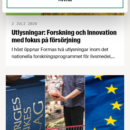
2 JULI 2026
Utlysningar: Forskning och Innovation
med fokus på försörjning
I höst öppnar Formas två utlysningar inom det
nationella forskningsprogrammet för livsmedel,
NFP Livs. Inriktningarna är "hållbara och robusta
försörjningsvägar" samt "hållbara insatsvaror för
en motståndskraftig livsmedelsförsörjning", och
båda syftar till att bana väg för innovationer som
stärker Sveriges livsmedelsförsörjning.