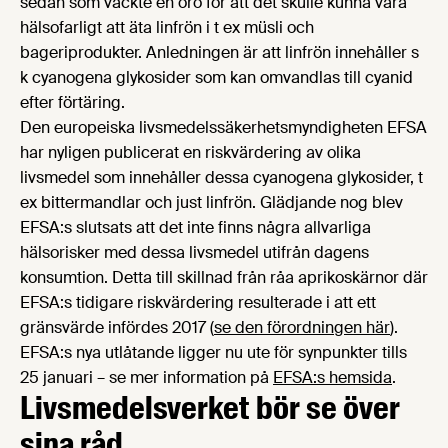
sedan som väckte en oro för att det skulle kunna vara
hälsofarligt att äta linfrön i t ex müsli och
bageriprodukter. Anledningen är att linfrön innehåller s
k cyanogena glykosider som kan omvandlas till cyanid
efter förtäring.
Den europeiska livsmedelssäkerhetsmyndigheten EFSA
har nyligen publicerat en riskvärdering av olika
livsmedel som innehåller dessa cyanogena glykosider, t
ex bittermandlar och just linfrön. Glädjande nog blev
EFSA:s slutsats att det inte finns några allvarliga
hälsorisker med dessa livsmedel utifrån dagens
konsumtion. Detta till skillnad från råa aprikoskärnor där
EFSA:s tidigare riskvärdering resulterade i att ett
gränsvärde infördes 2017 (
se den förordningen här
).
EFSA:s nya utlåtande ligger nu ute för synpunkter tills
25 januari – se mer information på
EFSA:s hemsida
.
Livsmedelsverket bör se över
sina råd