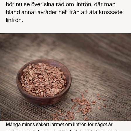
bör nu se över sina råd om linfrön, där man
bland annat avråder helt från att äta krossade
linfrön.
Många minns säkert larmet om linfrön för något år