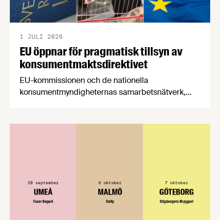
1 JULI 2026
EU öppnar för pragmatisk tillsyn av
konsumentmaktsdirektivet
EU-kommissionen och de nationella
konsumentmyndigheternas samarbetsnätverk,
CPC-nätverket, har kommit med en gemensam
förståelse om införandet av det nya
konsumentmaktsdirektivet. Livsmedelsföretagen
välkomnar att det på EU-nivå nu formellt erkänns
att införandet av direktivet skapar betydande
praktiska problem för företag.