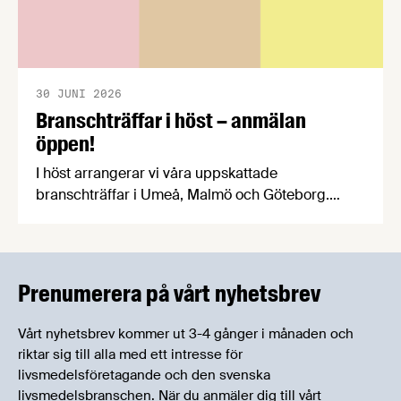
30 JUNI 2026
Branschträffar i höst – anmälan
öppen!
I höst arrangerar vi våra uppskattade
branschträffar i Umeå, Malmö och Göteborg.
Livsmedelsföretagens experter kommer att
informera om aktuella frågor samtidigt som du
kan träffa branschkollegor och utbyta
erfarenheter.
Prenumerera på vårt nyhetsbrev
Vårt nyhetsbrev kommer ut 3-4 gånger i månaden och
riktar sig till alla med ett intresse för
livsmedelsföretagande och den svenska
livsmedelsbranschen. När du anmäler dig till vårt