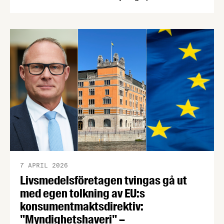
hundratals miljoner kronor måste kasseras. En
bred sammanslutning av svenska
näringslivsorganisationer begär nu att
civilminister Erik Slottner ingriper.
7 APRIL 2026
Livsmedelsföretagen tvingas gå ut
med egen tolkning av EU:s
konsumentmaktsdirektiv:
"Myndighetshaveri" –