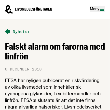
Hoppa till innehåll
Livsmedelsföretagen – till startsidan
Meny
Nyheter
Falskt alarm om farorna med
linfrön
6 DECEMBER 2018
EFSA har nyligen publicerat en riskvärdering
av olika livsmedel som innehåller sk
cyanogena glykosider, t ex bittermandlar och
linfrön. EFSA:s slutsats är att det inte finns
några allvarliga hälsorisker. Livsmedelsverket