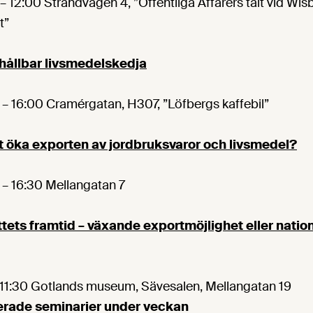
– 12:00 Strandvägen 4, ”Offentliga Affärers tält vid Wis
t”
 hållbar livsmedelskedja
 – 16:00 Cramérgatan, H307, ”Löfbergs kaffebil”
tt öka exporten av jordbruksvaror och livsmedel?
 – 16:30 Mellangatan 7
tets framtid – växande exportmöjlighet eller nation
– 11:30 Gotlands museum, Sävesalen, Mellangatan 19
erade seminarier under veckan