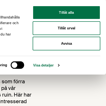
Nyhetsrum
Om oss
Tillåt alla
illhandahålla
ifierare och
Tillåt urval
vi
 du har
Avvisa
ring
Visa detaljer
s som förra
 på vår
ruin. Här har
 intresserad