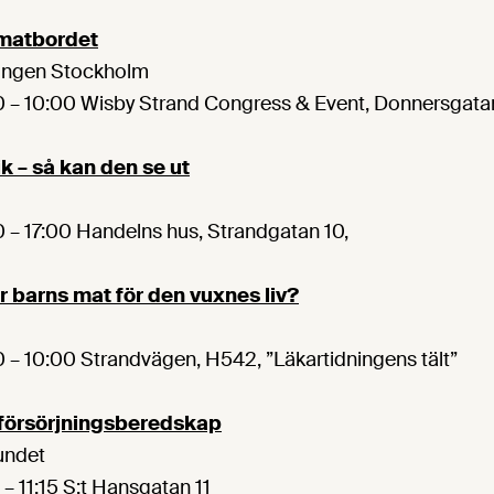
 matbordet
ingen Stockholm
 – 10:00 Wisby Strand Congress & Event, Donnersgatan 
k – så kan den se ut
 – 17:00 Handelns hus, Strandgatan 10,
ar barns mat för den vuxnes liv?
 – 10:00 Strandvägen, H542, ”Läkartidningens tält”
 försörjningsberedskap
undet
– 11:15 S:t Hansgatan 11