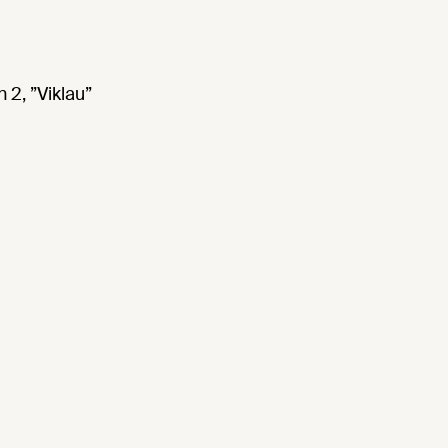
2, ”Viklau”