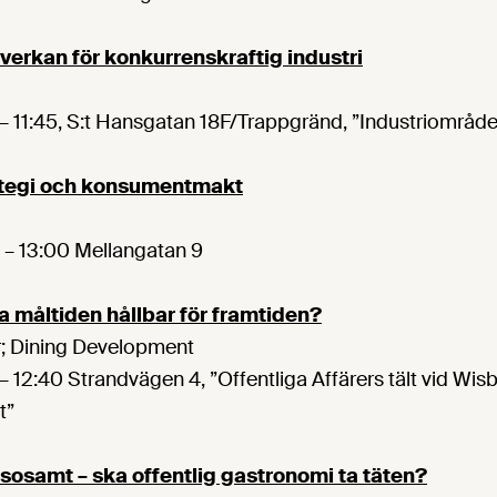
verkan för konkurrenskraftig industri
– 11:45, S:t Hansgatan 18F/Trappgränd, ”Industriområde
tegi och konsumentmakt
 – 13:00 Mellangatan 9
ga måltiden hållbar för framtiden?
er; Dining Development
– 12:40 Strandvägen 4, ”Offentliga Affärers tält vid Wis
t”
lsosamt – ska offentlig gastronomi ta täten?