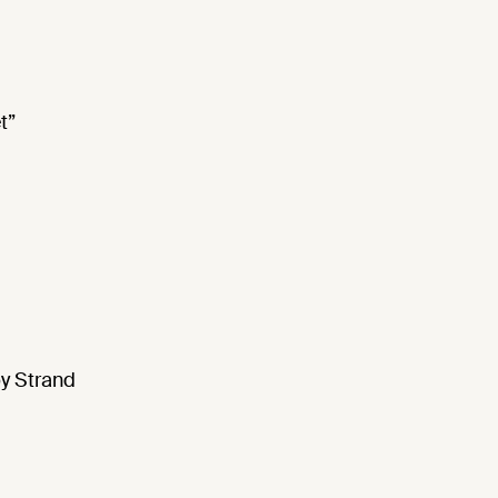
t”
by Strand