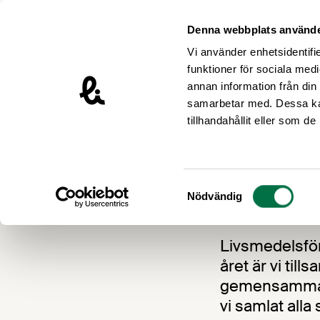
Hoppa till innehåll
Livsmedelsföretagen – till startsidan
Denna webbplats använde
Vi använder enhetsidentifie
funktioner för sociala medi
annan information från din
samarbetar med. Dessa kan
Nyheter
tillhandahållit eller som d
Möt o
Samtyckesval
Nödvändig
11 JUNI 2015
Livsmedelsför
året är vi til
gemensamma mö
vi samlat alla