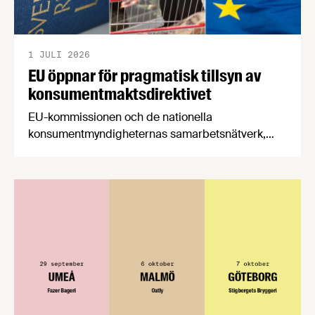
1 JULI 2026
EU öppnar för pragmatisk tillsyn av
konsumentmaktsdirektivet
EU-kommissionen och de nationella
konsumentmyndigheternas samarbetsnätverk,
CPC-nätverket, har kommit med en gemensam
förståelse om införandet av det nya
konsumentmaktsdirektivet. Livsmedelsföretagen
välkomnar att det på EU-nivå nu formellt erkänns
att införandet av direktivet skapar betydande
praktiska problem för företag.