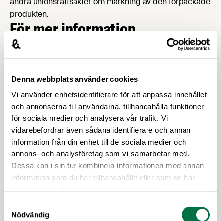
andra unionsrättsakter om märkning av den förpackade
produkten.
För mer information
Ulrika Ehrhardt
Expert livsmedel och lagstiftning
Denna webbplats använder cookies
Skicka e-post till Ulrika
Vi använder enhetsidentifierare för att anpassa innehållet
08-762 65 05
och annonserna till användarna, tillhandahålla funktioner
för sociala medier och analysera vår trafik. Vi
Marie Rydén
vidarebefordrar även sådana identifierare och annan
Näringspolitisk expert
information från din enhet till de sociala medier och
annons- och analysföretag som vi samarbetar med.
Skicka e-post till Marie
08-762 65 37
Dessa kan i sin tur kombinera informationen med annan
information som du har tillhandahållit eller som de har
samlat in när du har använt deras tjänster.
Samtyckesval
Upptäck mer
Nödvändig