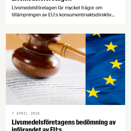
Livsmedelsföretagen får mycket frågor om
tillämpningen av EU:s konsumentmaktsdirektiv
som träder i kraft senast den 1 januari 2027. Med
anledning av detta vill vi påminna om den
bedömning av tillämpningen av direktivet som vi
publicerade i april i år. Konsumentmaktsdirektivet
(ECGT) är ett EU-direktiv som ska göra det lättare
för konsumenter att fatta hållbara och …
7 APRIL 2026
Livsmedelsföretagens bedömning av
införandet av EU:s