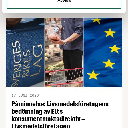
Avvisa
uppdatering kring regeringens arbete med
kontrollutredningen och fuskutredningen. PPWR:
ny vägledning på svenska Förpacknings- och
förpackningsavfallsförordningen, PPWR (EU)
2025/40, börjar tillämpas den 12 augusti i år.
17 JUNI 2026
Påminnelse: Livsmedelsföretagens
bedömning av EU:s
konsumentmaktsdirektiv –
Livsmedelsföretagen