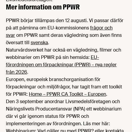
Mer information om PPWR
PPWR börjar tillämpas den 12 augusti. Vi passar därför
på att påminna om EU-kommissionens
frågor och
svar
om PPWR samt deras vägledning som även finns
översatt till
svenska
.
Naturvårdsverket har också en vägledning, filmer och
webbinarier om PPWR på sin hemsida:
EU-
förordningen om förpackningar (PPWR) – nya regler
från 2026
.
Europen, europeisk branschorganisation för
förpackningar och miljöfrågor, har tagit fram ett toolkit
för PPWR:
Home – PPWR CA Toolkit – Europen
.
Den 3 september anordnar Livsmedelsföretagen och
Näringslivets Producentansvar (NPA) ett webbinarium
där vi går igenom status för PPWR och
implementeringen av förordningen. Läs mer här:
Webbinarium: Vad gäller nu med PPWR?
eller kontakta