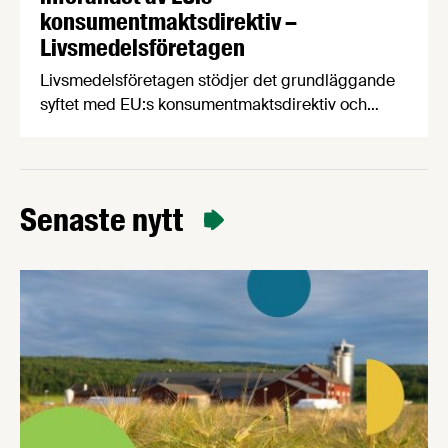
konsumentmaktsdirektiv –
Livsmedelsföretagen
Livsmedelsföretagen stödjer det grundläggande
syftet med EU:s konsumentmaktsdirektiv och
delar ambitionen om ökad transparens och
tydligare hållbarhetskommunikation. Men trots
upprepade möten vägrar Regeringskansliet och
Konsumentverket att klargöra vad som gäller
Senaste nytt
kring övergångsregler. Därför ger
Livsmedelsföretagen nu sin samlade bedömning
till medlemsföretagen.