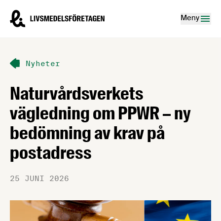
Hoppa till innehåll
Livsmedelsföretagen – till startsidan
Meny
Nyheter
Naturvårdsverkets
vägledning om PPWR – ny
bedömning av krav på
postadress
25 JUNI 2026