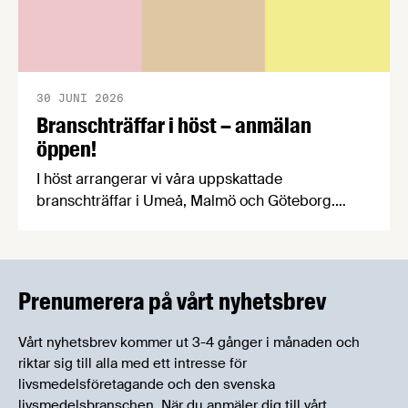
30 JUNI 2026
Branschträffar i höst – anmälan
öppen!
I höst arrangerar vi våra uppskattade
branschträffar i Umeå, Malmö och Göteborg.
Livsmedelsföretagens experter kommer att
informera om aktuella frågor samtidigt som du
kan träffa branschkollegor och utbyta
erfarenheter.
Prenumerera på vårt nyhetsbrev
Vårt nyhetsbrev kommer ut 3-4 gånger i månaden och
riktar sig till alla med ett intresse för
livsmedelsföretagande och den svenska
livsmedelsbranschen. När du anmäler dig till vårt