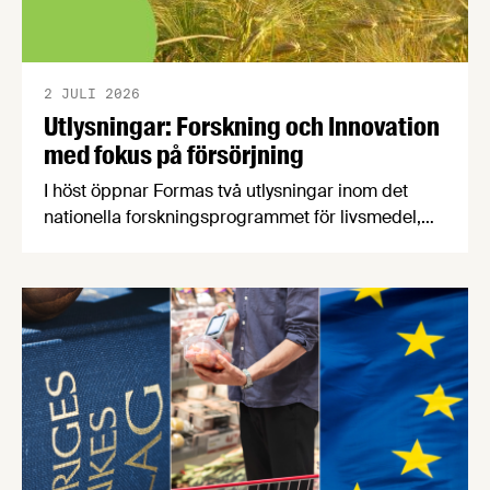
2 JULI 2026
Utlysningar: Forskning och Innovation
med fokus på försörjning
I höst öppnar Formas två utlysningar inom det
nationella forskningsprogrammet för livsmedel,
NFP Livs. Inriktningarna är "hållbara och robusta
försörjningsvägar" samt "hållbara insatsvaror för
en motståndskraftig livsmedelsförsörjning", och
båda syftar till att bana väg för innovationer som
stärker Sveriges livsmedelsförsörjning.