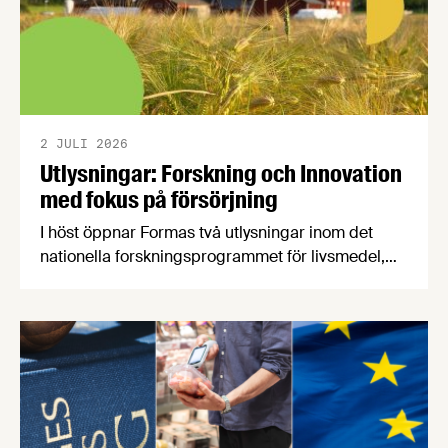
2 JULI 2026
Utlysningar: Forskning och Innovation
med fokus på försörjning
I höst öppnar Formas två utlysningar inom det
nationella forskningsprogrammet för livsmedel,
NFP Livs. Inriktningarna är "hållbara och robusta
försörjningsvägar" samt "hållbara insatsvaror för
en motståndskraftig livsmedelsförsörjning", och
båda syftar till att bana väg för innovationer som
stärker Sveriges livsmedelsförsörjning.