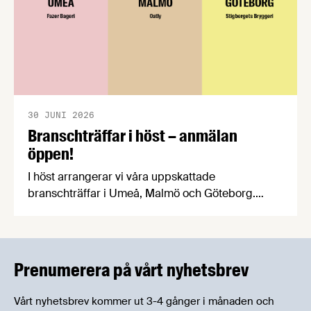
30 JUNI 2026
Branschträffar i höst – anmälan
öppen!
I höst arrangerar vi våra uppskattade
branschträffar i Umeå, Malmö och Göteborg.
Livsmedelsföretagens experter kommer att
informera om aktuella frågor samtidigt som du
kan träffa branschkollegor och utbyta
erfarenheter.
Prenumerera på vårt nyhetsbrev
Vårt nyhetsbrev kommer ut 3-4 gånger i månaden och