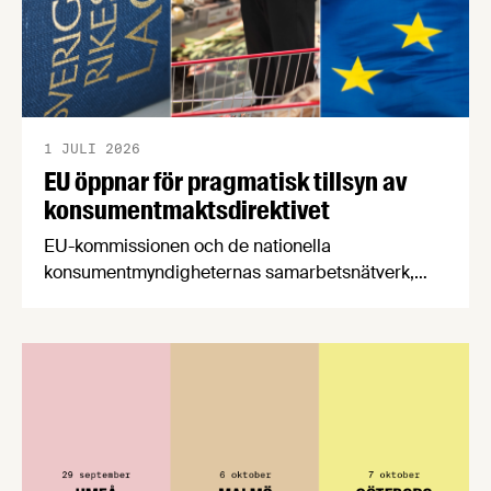
1 JULI 2026
EU öppnar för pragmatisk tillsyn av
konsumentmaktsdirektivet
EU-kommissionen och de nationella
konsumentmyndigheternas samarbetsnätverk,
CPC-nätverket, har kommit med en gemensam
förståelse om införandet av det nya
konsumentmaktsdirektivet. Livsmedelsföretagen
välkomnar att det på EU-nivå nu formellt erkänns
att införandet av direktivet skapar betydande
praktiska problem för företag.