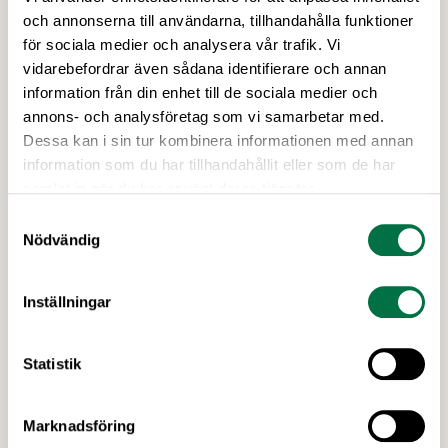
Patrick Axzell vald till ny ordförande i
och annonserna till användarna, tillhandahålla funktioner
Livsmedelsföretagen –
för sociala medier och analysera vår trafik. Vi
vidarebefordrar även sådana identifierare och annan
Livsmedelsföretagen
information från din enhet till de sociala medier och
Patrick Axzell, vd för Orkla Snacks Sverige och
annons- och analysföretag som vi samarbetar med.
drivande i att göra BUBS till en global
Dessa kan i sin tur kombinera informationen med annan
exportsuccé, valdes idag till ny styrelseordförande
information som du har tillhandahållit eller som de har
för bransch- och arbetsgivarorganisationen
samlat in när du har använt deras tjänster.
Livsmedelsföretagen. Patrick efterträder Sofie
Samtyckesval
Eliasson Morsink som lämnar posten efter fyra år.
Nödvändig
Inställningar
Statistik
Marknadsföring