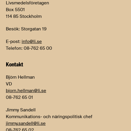
Livsmedelsföretagen
Box 5501
114 85 Stockholm
Besök: Storgatan 19
E-post:
info@li.se
Telefon: 08-762 65 00
Kontakt
Björn Hellman
VD
bjorn.hellman@li.se
08-762 65 01
Jimmy Sandell
Kommunikations- och näringspolitisk chef
jimmy.sandell@li.se
08-762 65 02