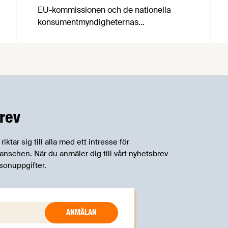
EU-kommissionen och de nationella
konsumentmyndigheternas
samarbetsnätverk, CPC-nätverket, har
kommit med en gemensam förståelse
om införandet av det nya
konsumentmaktsdirektivet.
Livsmedelsföretagen välkomnar att det
på EU-nivå nu formellt erkänns att
införandet av direktivet skapar
rev
betydande praktiska problem för företag.
tar sig till alla med ett intresse för
schen. När du anmäler dig till vårt nyhetsbrev
sonuppgifter.