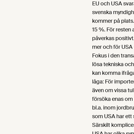
EU och USA svara
svenska myndighet
kommer på plats.
15 %. För resten
påverkas positivt
mer och för USA 
Fokus i den trans
lösa tekniska oc
kan komma ifråga
låga: För importe
även om vissa tul
försöka enas om 
bl.a. inom jordbr
som USA har ett s
Särskilt komplice
USA har olika sy