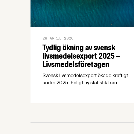
28 APRIL 2026
Tydlig ökning av svensk
livsmedelsexport 2025 –
Livsmedelsföretagen
Svensk livsmedelsexport ökade kraftigt
under 2025. Enligt ny statistik från
Jordbruksverket uppgick exporten till 93
miljarder kronor, vilket motsvarar en
ökning med 10 miljarder kronor eller 12
procent jämfört med året innan.
Samtidigt ökar handelsunderskottet,
vilket tyder på att exportpotentialen inte
tillvaratas fullt ut.