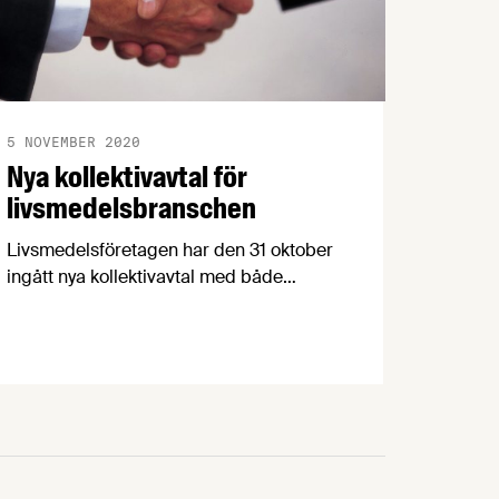
5 NOVEMBER 2020
Nya kollektivavtal för
livsmedelsbranschen
Livsmedelsföretagen har den 31 oktober
ingått nya kollektivavtal med både
Livsmedelsarbetareförbundet, vår
motpart på arbetarsidan, och Unionen,
Sveriges Ingenjörer och Ledarna, våra
motparter på tjänstemannasidan. För att
förklara avtalens innehåll och de
förändringar de innebär har
Livsmedelsföretagens förhandlingschef
skrivit sammanfattande cirkulär.