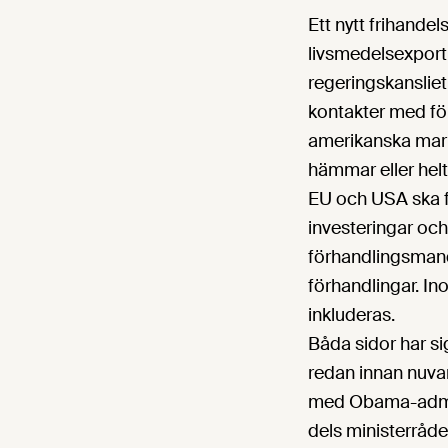
Ett nytt frihande
livsmedelsexport
regeringskanslie
kontakter med för
amerikanska markn
hämmar eller helt
EU och USA ska fö
investeringar och
förhandlingsmanda
förhandlingar. In
inkluderas.
Båda sidor har si
redan innan nuva
med Obama-admin
dels ministerråd