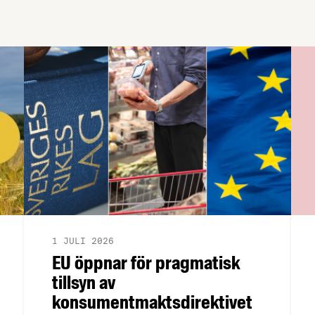
till regeringen av Livsmedelsföretagen,
Arla, Lantmännen, Scan Sverige och
LRF.
1 JULI 2026
EU öppnar för pragmatisk
tillsyn av
konsumentmaktsdirektivet