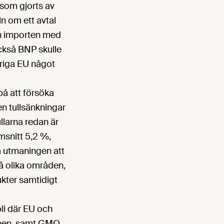
 som gjorts av
n om ett avtal
ch importen med
ckså BNP skulle
vriga EU något
på att försöka
n tullsänkningar
llarna redan är
msnitt 5,2 %,
ra utmaningen att
å olika områden,
ukter samtidigt
bli där EU och
onen, samt GMO.