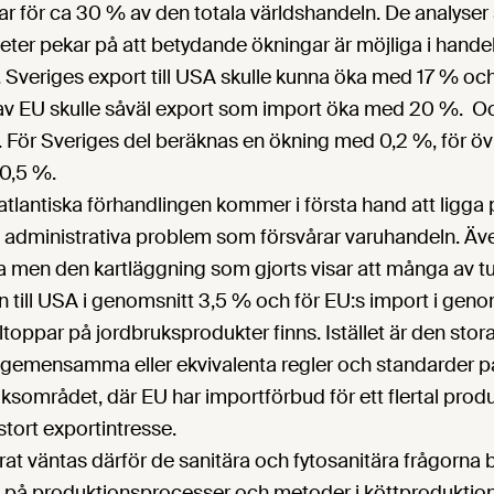
r för ca 30 % av den totala världshandeln. De analyser
er pekar på att betydande ökningar är möjliga i handel
 Sveriges export till USA skulle kunna öka med 17 % o
 av EU skulle såväl export som import öka med 20 %. O
. För Sveriges del beräknas en ökning med 0,2 %, för ö
0,5 %.
atlantiska förhandlingen kommer i första hand att ligga 
h administrativa problem som försvårar varuhandeln. Äve
 men den kartläggning som gjorts visar att många av tu
n till USA i genomsnitt 3,5 % och för EU:s import i geno
ltoppar på jordbruksprodukter finns. Istället är den sto
gemensamma eller ekvivalenta regler och standarder p
uksområdet, där EU har importförbud för ett flertal prod
tort exportintresse.
rat väntas därför de sanitära och fytosanitära frågorna 
n på produktionsprocesser och metoder i köttprodukti