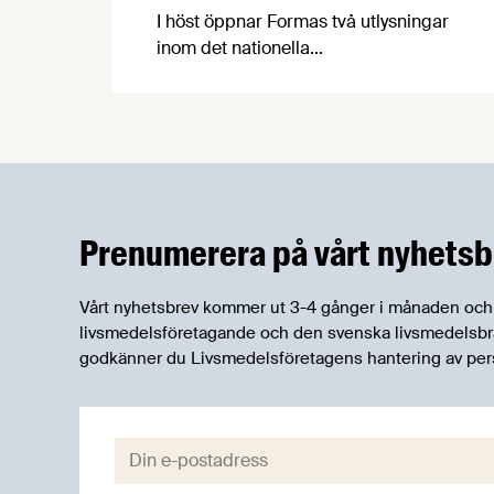
I höst öppnar Formas två utlysningar
inom det nationella
forskningsprogrammet för livsmedel,
NFP Livs. Inriktningarna är "hållbara och
robusta försörjningsvägar" samt
"hållbara insatsvaror för en
motståndskraftig livsmedelsförsörjning",
och båda syftar till att bana väg för
innovationer som stärker Sveriges
Prenumerera på vårt nyhetsb
livsmedelsförsörjning.
Vårt nyhetsbrev kommer ut 3-4 gånger i månaden och rik
livsmedelsföretagande och den svenska livsmedelsbran
godkänner du Livsmedelsföretagens hantering av per
E-post: