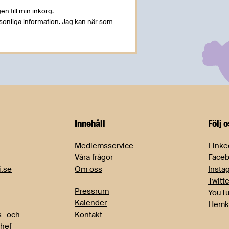
en till min inkorg.
rsonliga information. Jag kan när som
Innehåll
Följ 
Medlemsservice
Linke
Våra frågor
Face
i.se
Om oss
Insta
Twitte
Pressrum
YouT
Kalender
Hemk
- och
Kontakt
chef