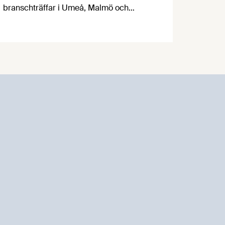
branschträffar i Umeå, Malmö och
Göteborg. Livsmedelsföretagens
experter kommer att informera om
aktuella frågor samtidigt som du kan
träffa branschkollegor och utbyta
erfarenheter.