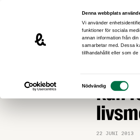
Hoppa till innehåll
Livsmedelsföretagen – till startsidan
Denna webbplats använde
Vi använder enhetsidentifie
funktioner för sociala medi
annan information från din
samarbetar med. Dessa kan
Nyheter
tillhandahållit eller som d
Ny fr
Samtyckesval
kan f
Nödvändig
livsm
22 JUNI 2013