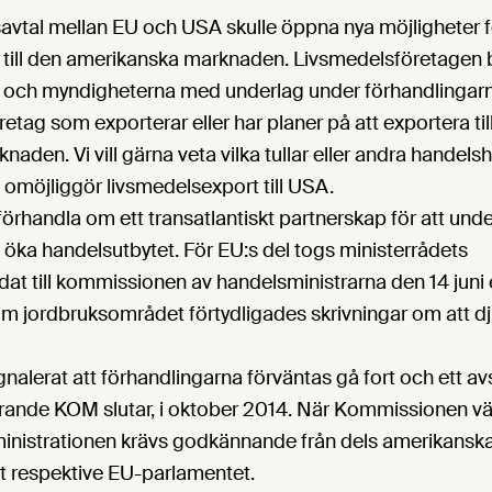
lsavtal mellan EU och USA skulle öppna nya möjligheter 
 till den amerikanska marknaden. Livsmedelsföretagen b
t och myndigheterna med underlag under förhandlingarn
etag som exporterar eller har planer på att exportera til
aden. Vi vill gärna veta vilka tullar eller andra handel
 omöjliggör livsmedelsexport till USA.
rhandla om ett transatlantiskt partnerskap för att unde
 öka handelsutbytet. För EU:s del togs ministerrådets
t till kommissionen av handelsministrarna den 14 juni 
om jordbruksområdet förtydligades skrivningar om att d
gnalerat att förhandlingarna förväntas gå fort och ett av
rande KOM slutar, i oktober 2014. När Kommissionen väl 
istrationen krävs godkännande från dels amerikansk
et respektive EU-parlamentet.