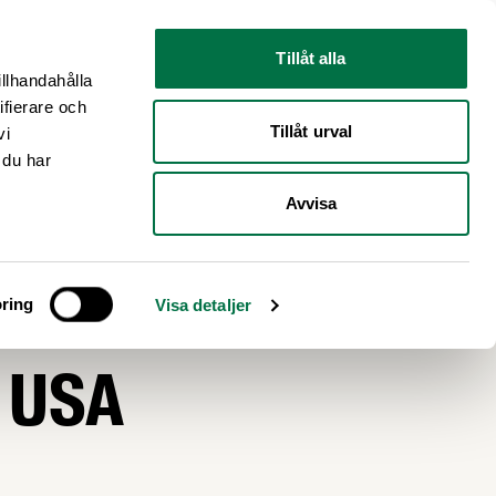
Nyhetsrum
Om oss
Tillåt alla
illhandahålla
ifierare och
Tillåt urval
vi
 du har
Avvisa
ng
ring
Visa detaljer
l USA