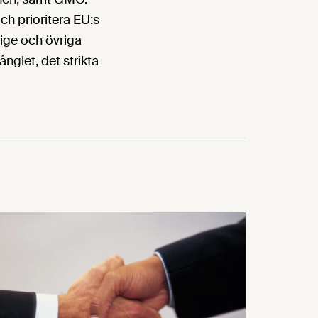
och prioritera EU:s
rige och övriga
ånglet, det strikta