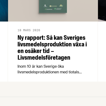
18 MARS 2026
Ny rapport: Så kan Sveriges
livsmedelsproduktion växa i
en osäker tid –
Livsmedelsföretagen
Inom 10 år kan Sverige öka
livsmedelsproduktionen med tiotals
procent, skapa 19 000 nya jobb i hela
landet och samtidigt stärka
livsmedelsberedskap, klimatarbete och
biologisk mångfald. Det visar rapporten
Grön uppväxling som i dag överlämnas