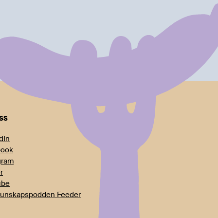
oss
dIn
book
gram
r
ube
unskapspodden Feeder