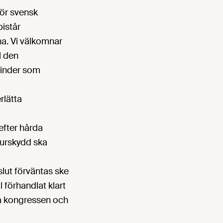
för svensk
istår
a. Vi välkomnar
l den
shinder som
rlätta
efter hårda
jurskydd ska
slut förväntas ske
förhandlat klart
a kongressen och