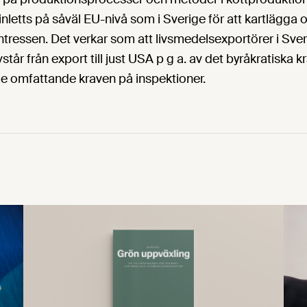
inletts på såväl EU-nivå som i Sverige för att kartlägga 
ntressen. Det verkar som att livsmedelsexportörer i Sve
står från export till just USA p g a. av det byråkratiska kr
de omfattande kraven på inspektioner.